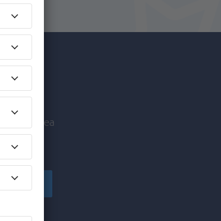
c mai
nice înaintea
!
Înscriere
să primesc