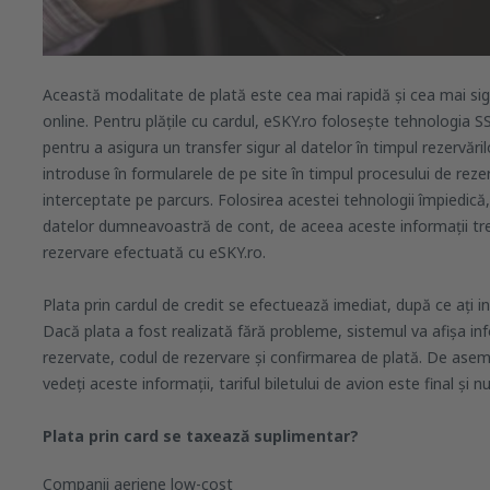
Această modalitate de plată este cea mai rapidă și cea mai sig
online. Pentru plățile cu cardul, eSKY.ro folosește tehnologia 
pentru a asigura un transfer sigur al datelor în timpul rezervăril
introduse în formularele de pe site în timpul procesului de rezer
interceptate pe parcurs. Folosirea acestei tehnologii împiedic
datelor dumneavoastră de cont, de aceea aceste informații tre
rezervare efectuată cu eSKY.ro.
Plata prin cardul de credit se efectuează imediat, după ce ați i
Dacă plata a fost realizată fără probleme, sistemul va afișa in
rezervate, codul de rezervare și confirmarea de plată. De ase
vedeți aceste informații, tariful biletului de avion este final și 
Plata prin card se taxează suplimentar?
Companii aeriene low-cost