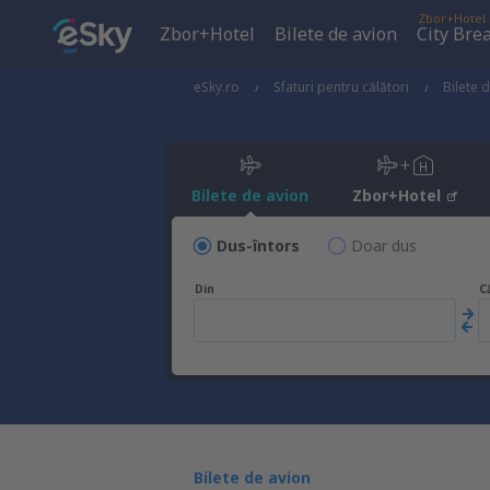
Zbor+Hotel
Zbor+Hotel
Bilete de avion
City Bre
eSky.ro
Sfaturi pentru călători
Bilete 
Bilete de avion
Zbor+Hotel
Dus-întors
Doar dus
Din
C
Bilete de avion