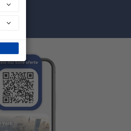
pe care am
re”