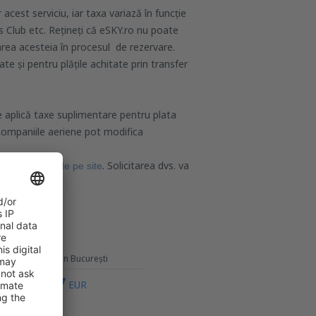
est serviciu, iar taxa variază în funcție
s Club etc. Rețineți că eSKY.ro nu poate
area acesteia în procesul de rezervare.
e și pentru plățile achitate prin transfer
se aplică taxe suplimentare pentru plata
 companiile aeriene pot modifica
nea de
. Solicitarea dvs. va
contact de pe site
nd posibil.
Roma
Plecare din București
47
de la
EUR