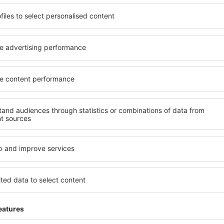
Explorează
ații la newsletter călătores
mult cu mai puțin
ine, city break-uri, vacanțe – profită de ofertele u
tuturor.
Trimitem doar ce e mai bun, pe cuvânt de turişti
ălătorii la prețuri avantajoase în newsletter-ul nostru
. Sunt de acord 