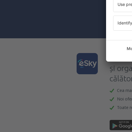
materiale in
furnizat-o.
Prin bifarea
(concomiten
Desca
și org
călător
Cea mai 
Noi ofe
Toate re