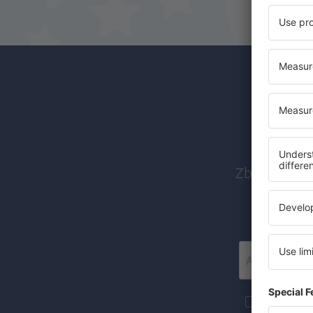
Abon
Zboruri ieft
Mai multe c