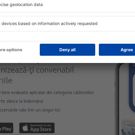
formaționale (sub formă de newsletter) de la eSky.pl S.A. la adresa de e-mail 
 căsuței de mai sus, furnizarea adresei de e-mail și apăsarea butonului „Înscrie
t), vă dați acordul ca datele dumneavoastră personale
eSky.pl S.A.
eSky.pl S.A.
rcă aplicația noastră
anizează-ţi convenabil
iile
bine evaluată aplicație din categoria călătoriilor
rte zilnice la îndemână
zervările tale într-un singur loc