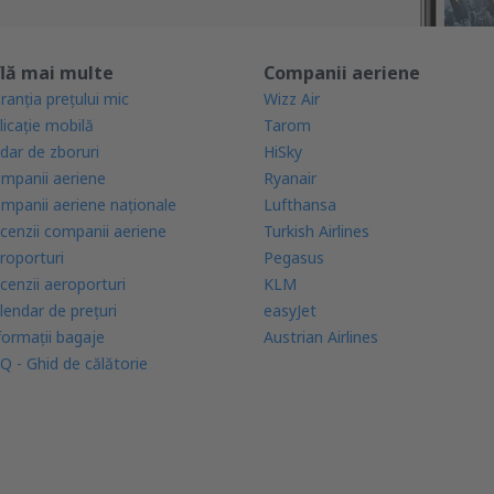
lă mai multe
Companii aeriene
ranția prețului mic
Wizz Air
licație mobilă
Tarom
dar de zboruri
HiSky
mpanii aeriene
Ryanair
mpanii aeriene naţionale
Lufthansa
cenzii companii aeriene
Turkish Airlines
roporturi
Pegasus
cenzii aeroporturi
KLM
lendar de prețuri
easyJet
formații bagaje
Austrian Airlines
Q - Ghid de călătorie