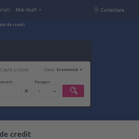
ruri
Mai mult
Conectare
rdul de credit
Caută şi hotel
Clasa:
Economică
oarcerii
Pasageri
1
 de credit