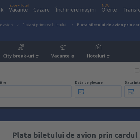
Zbor+Hotel
NOU
ak
Vacanţe
Cazare
Închiriere mașini
Oferte
Transfe
de avion
Plata şi primirea biletului
Plata biletului de avion prin ca
City break-uri
Vacanţe
Hoteluri
ătre
Data de plecare
Data înt
Plata biletului de avion prin cardul