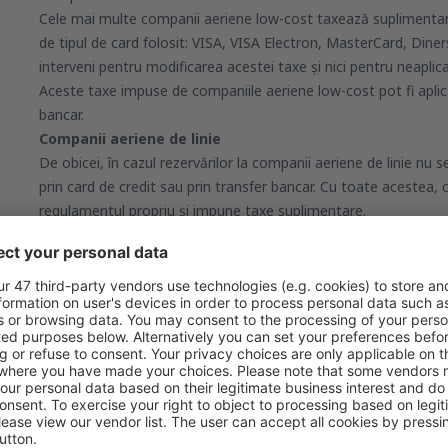
Cele mai multe companii aeriene low-cost taxează suplimentar ac
de tipul de card folosit: VISA, VISA Electron, MasterCard, Diner
interveni pentru modificarea acestei taxe și nici pentru neaplic
Aceste taxe impuse de companiile aeriene low-cost pot fi aplicat
bancar.
Companii aeriene de linie
De obicei, în cazul rezervărilor la companii aeriene de linie nu 
prin card de credit sau prin transfer bancar. Cu toate acestea,
regulamentul propriu și impune taxe suplimentare.
Dacă aveți întrebări, vă rugăm să ne lăsați un mesaj în secțiu
fi tratată cu prioritate și vom reveni cu un răspuns cât mai curâ
Roma
Plecare din București
42
de la
EUR