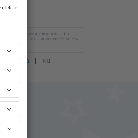
recomandările din acest articol și din articolele
mei pentru formularea unor pretenții împotriva
rticol?
Da
|
Nu
i.
+ Hotel