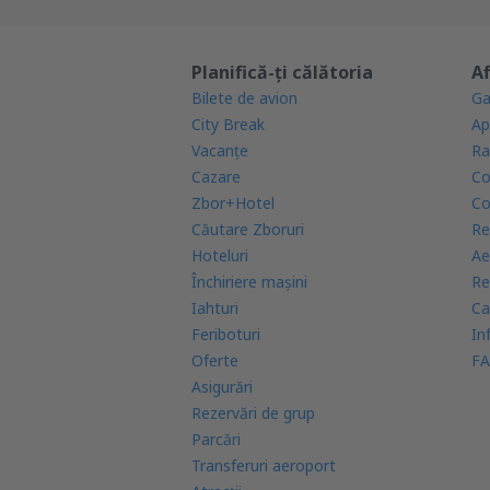
Planifică-ți călătoria
Af
Bilete de avion
Ga
City Break
Ap
Vacanţe
Ra
Cazare
Co
Zbor+Hotel
Co
Căutare Zboruri
Re
Hoteluri
Ae
Închiriere mașini
Re
Iahturi
Ca
Feriboturi
In
Oferte
FA
Asigurări
Rezervări de grup
Parcări
Transferuri aeroport