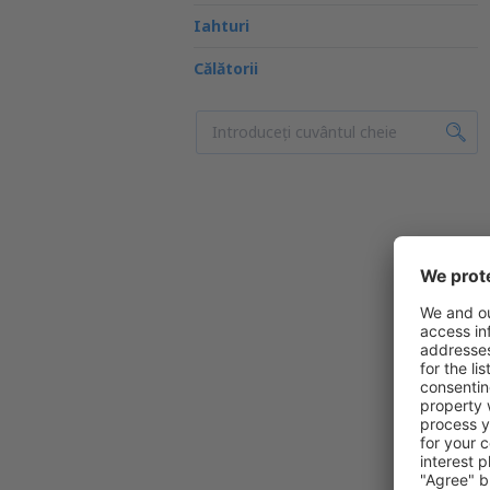
Iahturi
Călătorii