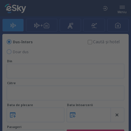
Meniu
Caută şi hotel
Dus-întors
Doar dus
Din
Către
Data de plecare
Data întoarcerii
Pasageri