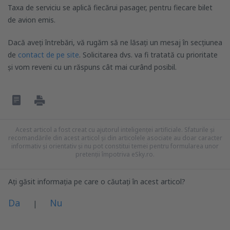
Taxa de serviciu se aplică fiecărui pasager, pentru fiecare bilet
de avion emis.
Dacă aveți întrebări, vă rugăm să ne lăsați un mesaj în secțiunea
de
contact de pe site
. Solicitarea dvs. va fi tratată cu prioritate
și vom reveni cu un răspuns cât mai curând posibil.
Acest articol a fost creat cu ajutorul inteligenței artificiale. Sfaturile și
recomandările din acest articol și din articolele asociate au doar caracter
informativ și orientativ și nu pot constitui temei pentru formularea unor
pretenții împotriva eSky.ro.
Ați găsit informația pe care o căutați în acest articol?
Da
Nu
|