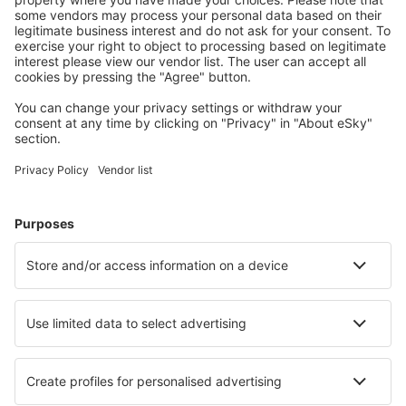
convenabil călătoriile
Planifică-ți călătoria
Bilete de avion
Cazare
Zbor+Hotel
Hoteluri
Transferuri aeroport
Află mai multe
Garanția prețului mic
Aplicație mobilă