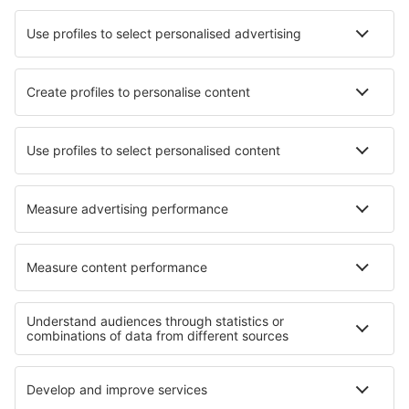
Companii aeriene
Wizz Air
Tarom
HiSky
Ryanair
Lufthansa
Despre eSky
Blogul
Cariere
Termeni şi condiţii
Rezervările mele
Politica de Confidențialitate
Politică cookie
Asistenţă şi contact
Confidențialitate