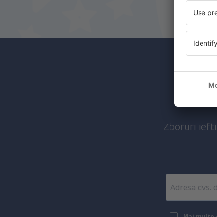
Abon
Zboruri ieft
Mai multe c