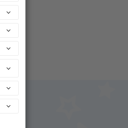
i.
+ Hotel