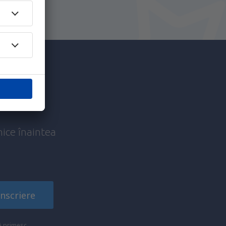
c mai
nice înaintea
!
Înscriere
să primesc