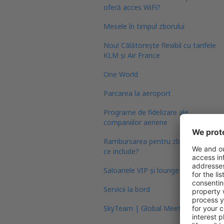
oferă acces WiFi?
Mesele în timpul zborului
Nou! Călătoreşte flexibil cu tarifele
KLM și Air France
One World
Parcarea la aeroport
Programe de fidelizare ale
companiilor aeriene
Rambursarea pentru zbor anulat:
ce include?
Saloanele VIP și lounge
Servicii la bord
SkyTeam | Global Meetings