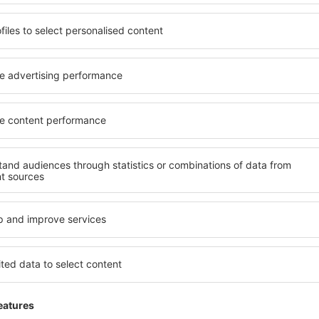
Economiseşte timp și ban
Rezervă un pachet Zbor 
pe eSky.ro!