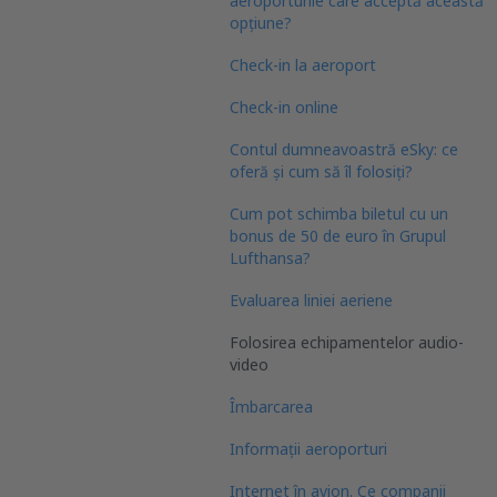
aeroporturile care acceptă această
opțiune?
Check-in la aeroport
Check-in online
Contul dumneavoastră eSky: ce
oferă și cum să îl folosiți?
Cum pot schimba biletul cu un
bonus de 50 de euro în Grupul
Lufthansa?
Evaluarea liniei aeriene
Folosirea echipamentelor audio-
video
Îmbarcarea
Informații aeroporturi
Internet în avion. Ce companii