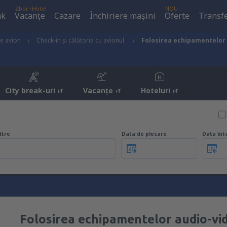
Zbor+Hotel
NOU
ak
Vacanţe
Cazare
Închiriere mașini
Oferte
Transfe
de avion
Check-in și călătoria cu avionul
Folosirea echipamentelor
City break-uri
Vacanţe
Hoteluri
ătre
Data de plecare
Data înt
Folosirea echipamentelor audio-vi