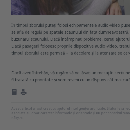
În timpul zborului puteți folosi echipamentele audio-video puse
se află de regulă pe spatele scaunului din fața dumneavoastră, 
buzunarul scaunului. Dacă întâmpinați probleme, cereți ajutorul
Dacă pasagerii folosesc propriile dispozitive audio-video, trebui
timpul zborului este permisă – la decolare și la aterizare se ce
Dacă aveți întrebări, vă rugăm să ne lăsați un mesaj în secțiu
fi tratată cu prioritate și vom reveni cu un răspuns cât mai curâ
Acest articol a fost creat cu ajutorul inteligenței artificiale. Sfaturile și 
asociate au doar caracter informativ și orientativ și nu pot constitui te
eSky.ro.