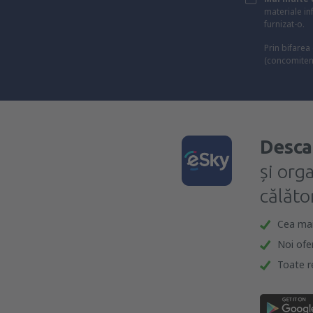
materiale in
furnizat-o.
Prin bifarea
(concomiten
Desca
și org
călător
Cea mai 
Noi ofe
Toate re