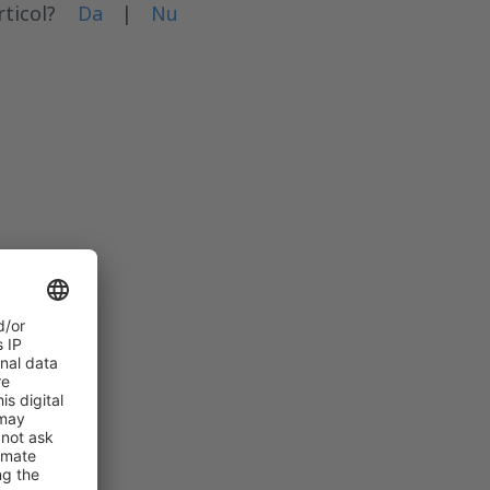
rticol?
Da
|
Nu