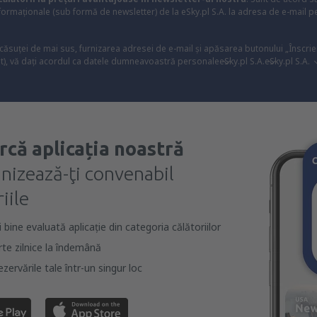
formaționale (sub formă de newsletter) de la eSky.pl S.A. la adresa de e-mail 
 căsuței de mai sus, furnizarea adresei de e-mail și apăsarea butonului „Înscrie
t), vă dați acordul ca datele dumneavoastră personale
eSky.pl S.A.
eSky.pl S.A.
rcă aplicația noastră
anizează-ţi convenabil
iile
bine evaluată aplicație din categoria călătoriilor
rte zilnice la îndemână
zervările tale într-un singur loc