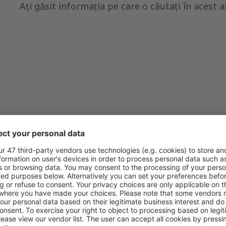
Ați găsit informația pe care o căutați în acest a
Consider că acest articol:
este neclar
Conține informații incorecte
Nu acoperă complet subiectul
este prea lung
Trimiteți