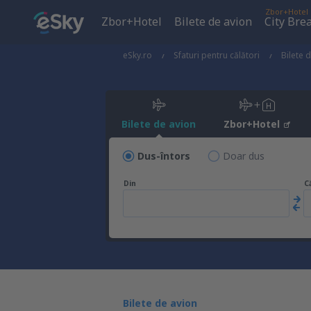
Zbor+Hotel
Zbor+Hotel
Bilete de avion
City Bre
eSky.ro
Sfaturi pentru călători
Bilete 
Bilete de avion
Zbor+Hotel
Dus-întors
Doar dus
Din
C
Bilete de avion