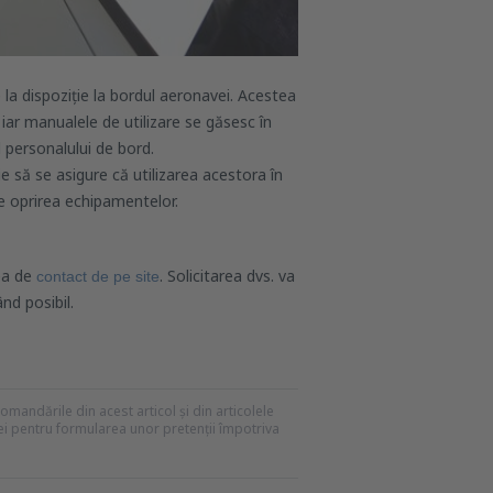
 la dispoziție la bordul aeronavei. Acestea
iar manualele de utilizare se găsesc în
 personalului de bord.
e să se asigure că utilizarea acestora în
re oprirea echipamentelor.
nea de
. Solicitarea dvs. va
contact de pe site
nd posibil.
recomandările din acest articol și din articolele
mei pentru formularea unor pretenții împotriva