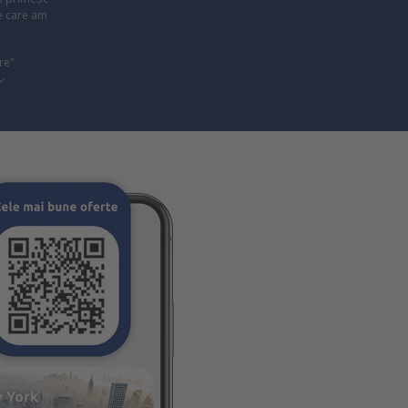
pe care am
re”