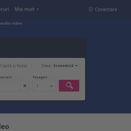
ruri
Mai mult
Conectare
 audio-video
Caută şi hotel
Clasa:
Economică
oarcerii
Pasageri
1
deo