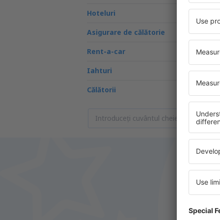
Hoteluri
Asigurare de călătorie
Rent-a-car
Iahturi
Călătorii