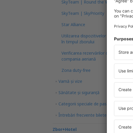
SkyTeam | Round the World
SkyTeam | SkyPriority
Star Alliance
Utilizarea dispozitivelor electronice
în timpul zborului
Verificarea rezervărilor de către
compania aeriană
Zona duty-free
Vamă și vize
Sănătate și siguranță
Categorii speciale de pasageri
Întrebări frecvente bilete de avion
Zbor+Hotel