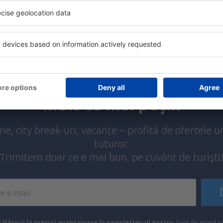
Explorează
ații la newsletter călătores
mult cu mai puțin
ine, city break-uri, vacanțe – profită de ofertele u
tuturor.
Trimitem doar ce e mai bun, pe cuvânt de turişti
ălătorii la prețuri avantajoase în newsletter-ul nostru
. Sunt de acord 