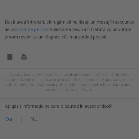
Dacă aveți întrebări, vă rugăm să ne lăsați un mesaj în secțiunea
de
contact de pe site
. Solicitarea dvs. va fi tratată cu prioritate
și vom reveni cu un răspuns cât mai curând posibil.
Acest articol a fost creat cu ajutorul inteligenței artificiale. Sfaturile și
recomandările din acest articol și din articolele asociate au doar caracter
informativ și orientativ și nu pot constitui temei pentru formularea unor
pretenții împotriva eSky.ro.
Ați găsit informația pe care o căutați în acest articol?
Da
Nu
|
Consider că acest articol: