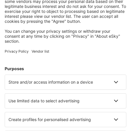
Planifică-ți călătoria
Bilete de avion
Cazare
Zbor+Hotel
Hoteluri
Transferuri aeroport
Află mai multe
Garanția prețului mic
Aplicație mobilă
Companii aeriene