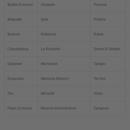
Bastia (Corsica)
Hurgada
Preveza
Belgrade
Izmir
Pristina
Bodrum
Kefalonia
Rabat
Cassablanca
La Rochelle
Sharm El Sheikh
Dalaman
Marrakech
Tangier
Essaouira
Menorca (Mahon)
Tel Aviv
Fez
Monastir
Volos
Figari (Corsica)
Moscow Domodedovo
Zaragoza