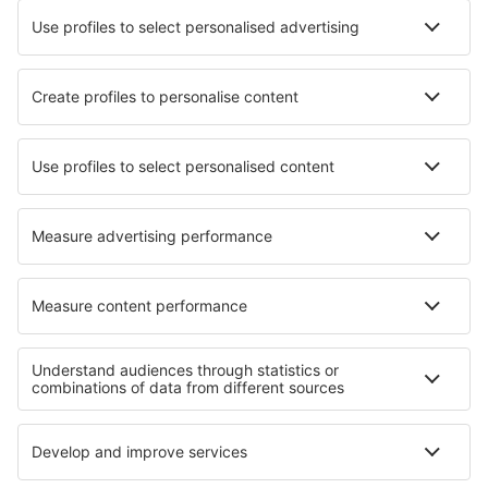
Wizz Air
Tarom
HiSky
Ryanair
Lufthansa
Despre eSky
Blogul
Cariere
Termeni şi condiţii
Rezervările mele
Politica de Confidențialitate
Politică cookie
Asistenţă şi contact
Confidențialitate