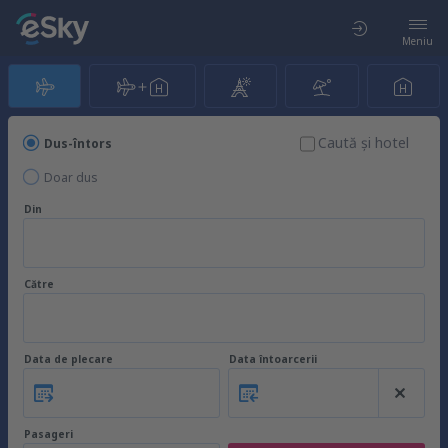
Meniu
Caută şi hotel
Dus-întors
Doar dus
Din
Către
Data de plecare
Data întoarcerii
Pasageri