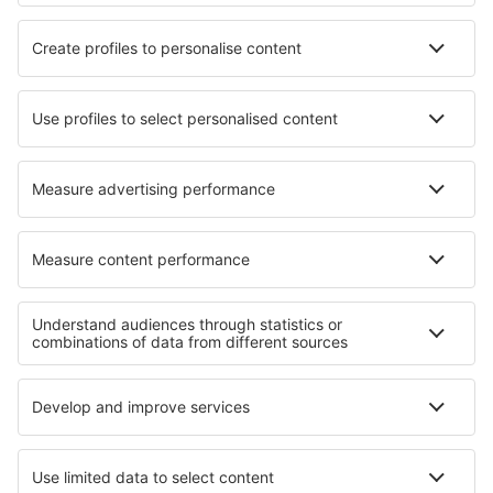
HiSky
Ryanair
Lufthansa
Despre eSky
Blogul
Cariere
Termeni şi condiţii
Rezervările mele
Politica de Confidențialitate
Politică cookie
Asistenţă şi contact
Confidențialitate