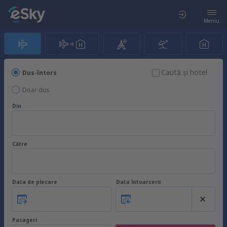
Meniu
Caută şi hotel
Dus-întors
Doar dus
Din
Către
Data de plecare
Data întoarcerii
Pasageri