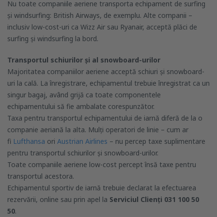
Nu toate companiile aeriene transporta echipament de surfing
și windsurfing: British Airways, de exemplu. Alte companii –
inclusiv low-cost-uri ca Wizz Air sau Ryanair, acceptă plăci de
surfing și windsurfing la bord.
Transportul schiurilor și al snowboard-urilor
Majoritatea companiilor aeriene acceptă schiuri și snowboard-
uri la cală. La înregistrare, echipamentul trebuie înregistrat ca un
singur bagaj, având grijă ca toate componentele
echipamentului să fie ambalate corespunzător.
Taxa pentru transportul echipamentului de iarnă diferă de la o
companie aeriană la alta. Mulți operatori de linie – cum ar
fi
Lufthansa
ori
Austrian Airlines
– nu percep taxe suplimentare
pentru transportul schiurilor și snowboard-urilor.
Toate companiile aeriene low-cost percept însă taxe pentru
transportul acestora.
Echipamentul sportiv de iarnă trebuie declarat la efectuarea
rezervării, online sau prin apel la
Serviciul Clienți 031 100 50
50
.