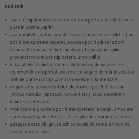
Rețineți!
toate echipamentele electronice transportate la cală trebuie
puse în poziția „oprit”;
așa-numitele „baterii umede” (care conțin electroliți lichizi) nu
pot fi transportate separat. Acestea pot fi aduse la bord
doar ca făcând parte dintr-un dispozitiv și având sigiliul
producătorului intact (tip baterie „non-spill”);
în cazul electronicelor de mici dimensiuni, de valoare, se
recomandă transportul acestora ca bagaje de mână; acestea
trebuie oprite (poziția „off”) la decolare și la aterizare;
majoritatea echipamentelor electronice pot fi folosite în
timpul zborului (laptopuri, MP3-uri etc.), după decolare și
înainte de aterizare;
monitoarele și sursele pot fi transportate la cargo, ambalate
corespunzător, astfel încât să se evite deteriorarea acestora;
​pasagerul este obligat să achite taxele de vamă din țara de
sosire, dacă e cazul.