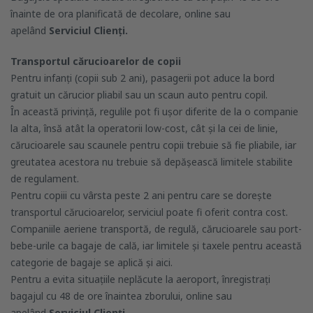
înainte de ora planificată de decolare, online sau
apelând
Serviciul Clienți.
Transportul cărucioarelor de copii
Pentru infanți (copii sub 2 ani), pasagerii pot aduce la bord
gratuit un cărucior pliabil sau un scaun auto pentru copil.
În această privință, regulile pot fi ușor diferite de la o companie
la alta, însă atât la operatorii low-cost, cât și la cei de linie,
cărucioarele sau scaunele pentru copii trebuie să fie pliabile, iar
greutatea acestora nu trebuie să depășească limitele stabilite
de regulament.
Pentru copiii cu vârsta peste 2 ani pentru care se dorește
transportul cărucioarelor, serviciul poate fi oferit contra cost.
Companiile aeriene transportă, de regulă, cărucioarele sau port-
bebe-urile ca bagaje de cală, iar limitele și taxele pentru această
categorie de bagaje se aplică și aici.
Pentru a evita situațiile neplăcute la aeroport, înregistrați
bagajul cu 48 de ore înaintea zborului, online sau
apelând
Serviciul Clienți
.