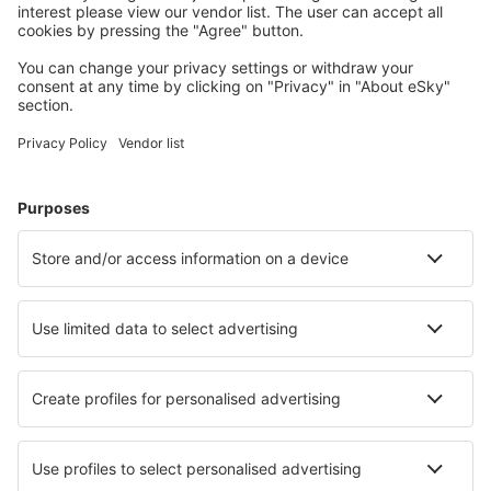
Planifică-ți călătoria
Bilete de avion
Cazare
Zbor+Hotel
Hoteluri
Transferuri aeroport
Află mai multe
Garanția prețului mic
Aplicație mobilă
Companii aeriene
Wizz Air
Tarom