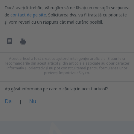
Dacă aveți întrebări, vă rugăm să ne lăsați un mesaj în secțiunea
de
contact de pe site
. Solicitarea dvs. va fi tratată cu prioritate
și vom reveni cu un răspuns cât mai curând posibil.
Acest articol a fost creat cu ajutorul inteligenței artificiale. Sfaturile și
recomandările din acest articol și din articolele asociate au doar caracter
informativ și orientativ și nu pot constitui temei pentru formularea unor
pretenții împotriva eSky.ro.
Ați găsit informația pe care o căutați în acest articol?
Da
Nu
|
Consider că acest articol:
este neclar