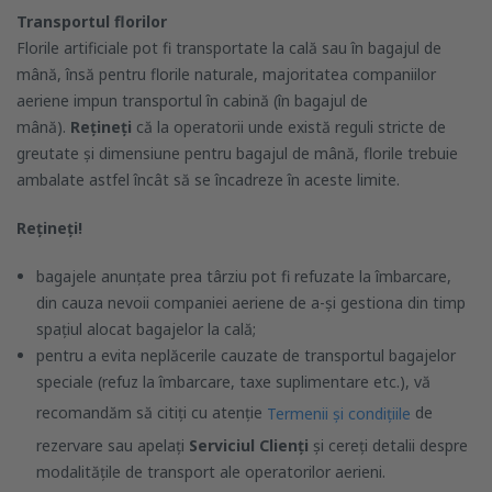
Transportul florilor
Florile artificiale pot fi transportate la cală sau în bagajul de
mână, însă pentru florile naturale, majoritatea companiilor
aeriene impun transportul în cabină (în bagajul de
mână).
Rețineți
că la operatorii unde există reguli stricte de
greutate și dimensiune pentru bagajul de mână, florile trebuie
ambalate astfel încât să se încadreze în aceste limite.
Rețineți!
bagajele anunțate prea târziu pot fi refuzate la îmbarcare,
din cauza nevoii companiei aeriene de a-și gestiona din timp
spațiul alocat bagajelor la cală;
pentru a evita neplăcerile cauzate de transportul bagajelor
speciale (refuz la îmbarcare, taxe suplimentare etc.), vă
recomandăm să citiți cu atenție
de
Termenii și condițiile
rezervare sau apelați
Serviciul Clienți
și cereți detalii despre
modalitățile de transport ale operatorilor aerieni.