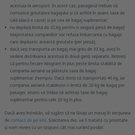
acestuia la aeroport. In acest caz, pasagerul trebuie să
comunice greutatea bagajului și să achite în avans taxa de
cală (dacă e cazul) și pe cea de bagaj suplimentar;
nu depășiți limita de 32 kg pentru o singură piesă de bagaj!
Majoritatea companiilor vor refuza îmbarcarea cu bagaje
care depășesc această greutate (per piesă);
dacă veți transporta un bagaj mai greu de 32 kg, aveți în
vedere distribuirea acestuia în două genți separate. Rețineți
că pentru fiecare kilogram în plus peste limita stabilită de
compania aeriană se plătește taxa de bagaj
suplimentar.
Exemplu
: Dacă doriți să transportați 40 kg, iar
compania aeriană stabilește o limită de 20 kg de bagaj per
pasager, atunci va trebui să achitați taxe de bagaj
suplimentar pentru cele 20 kg în plus.
Dacă aveți întrebări, vă rugăm să ne lăsați un mesaj în secțiunea
de
contact de pe site
. Solicitarea dvs. va fi tratată cu prioritate
și vom reveni cu un răspuns cât mai curând posibil.