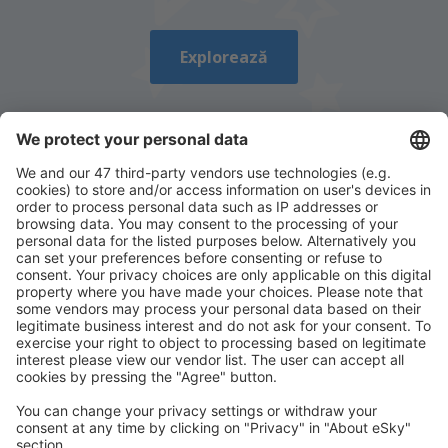
Trimiteți
Explorează
Descarcă aplicația noastră
și organizează-ţi
convenabil călătoriile