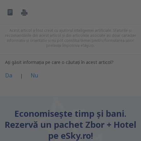
Acest articol a fost creat cu ajutorul inteligenței artificiale. Sfaturile și
recomandările din acest articol și din articolele asociate au doar caracter
informativ și orientativ și nu pot constitui temei pentru formularea unor
pretenții împotriva eSky.ro.
Ați găsit informația pe care o căutați în acest articol?
Da
Nu
|
Consider că acest articol:
este neclar
Economiseşte timp și bani.
Conține informații incorecte
Rezervă un pachet Zbor + Hotel
Nu acoperă complet subiectul
este prea lung
pe eSky.ro!