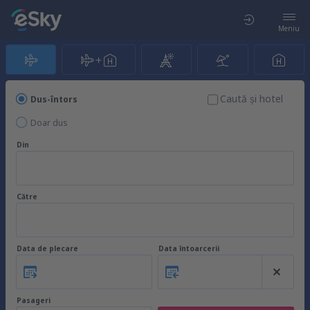
Meniu
Caută şi hotel
Dus-întors
Doar dus
Din
Către
Data de plecare
Data întoarcerii
Pasageri