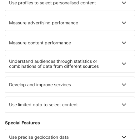
Despre eSky
Blogul
Cariere
Termeni şi condiţii
Rezervările mele
Politica de Confidențialitate
Politică cookie
Asistenţă şi contact
Confidențialitate