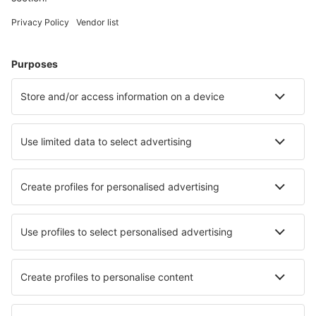
Planifică-ți călătoria
Bilete de avion
Cazare
Zbor+Hotel
Hoteluri
Transferuri aeroport
Află mai multe
Garanția prețului mic
Aplicație mobilă
Companii aeriene
Wizz Air
Tarom
HiSky
Ryanair
Lufthansa