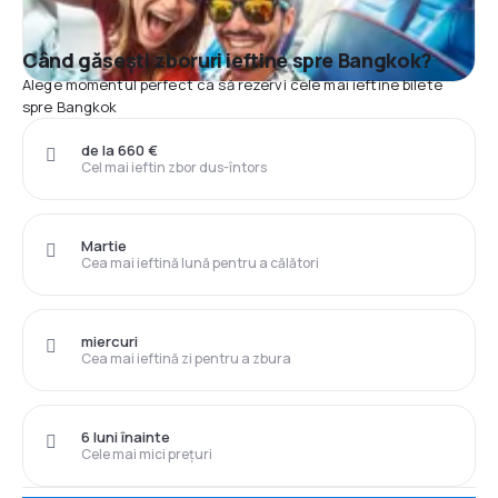
Când găsești zboruri ieftine spre Bangkok?
Alege momentul perfect ca să rezervi cele mai ieftine bilete
spre Bangkok
de la 660 €
Cel mai ieftin zbor dus-întors
Martie
Cea mai ieftină lună pentru a călători
miercuri
Cea mai ieftină zi pentru a zbura
6 luni înainte
Cele mai mici prețuri