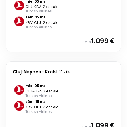
mie. 05 mai
CLJ
-
KBV
·
2 escale
Turkish Airlines
sâm. 15 mai
KBV
-
CLJ
·
2 escale
Turkish Airlines
1.099 €
de la
Cluj-Napoca
-
Krabi
11 zile
mie. 05 mai
CLJ
-
KBV
·
2 escale
Turkish Airlines
sâm. 15 mai
KBV
-
CLJ
·
2 escale
Turkish Airlines
1.099 €
de la