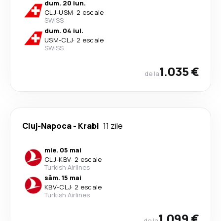
dum. 20 iun.
CLJ
-
USM
·
2 escale
SWISS
dum. 04 iul.
USM
-
CLJ
·
2 escale
SWISS
1.035 €
de la
Cluj-Napoca
-
Krabi
11 zile
mie. 05 mai
CLJ
-
KBV
·
2 escale
Turkish Airlines
sâm. 15 mai
KBV
-
CLJ
·
2 escale
Turkish Airlines
1.099 €
de la