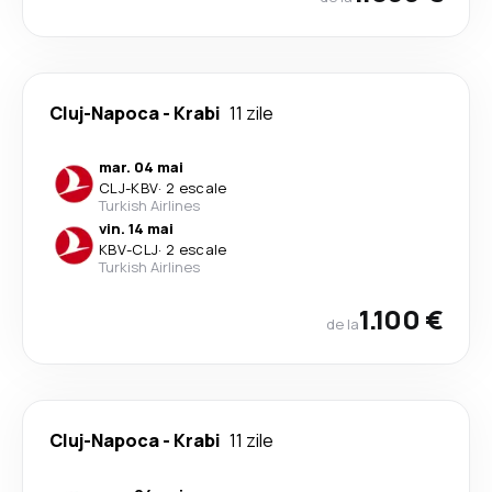
Cluj-Napoca
-
Krabi
11 zile
mar. 04 mai
CLJ
-
KBV
·
2 escale
Turkish Airlines
vin. 14 mai
KBV
-
CLJ
·
2 escale
Turkish Airlines
1.100 €
de la
Cluj-Napoca
-
Krabi
11 zile