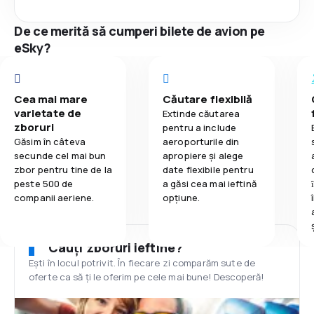
De ce merită să cumperi bilete de avion pe
eSky?
Cea mai mare
Căutare flexibilă
varietate de
Extinde căutarea
zboruri
pentru a include
Găsim în câteva
aeroporturile din
secunde cel mai bun
apropiere și alege
zbor pentru tine de la
date flexibile pentru
peste 500 de
a găsi cea mai ieftină
companii aeriene.
opțiune.
Cauți zboruri ieftine?
Ești în locul potrivit. În fiecare zi comparăm sute de
oferte ca să ți le oferim pe cele mai bune! Descoperă!