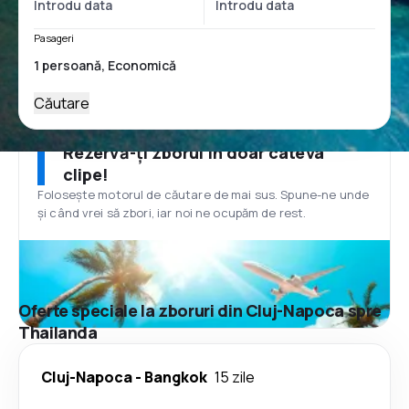
Pasageri
Căutare
Rezervă-ți zborul în doar câteva
clipe!
Folosește motorul de căutare de mai sus. Spune-ne unde
și când vrei să zbori, iar noi ne ocupăm de rest.
Oferte speciale la zboruri din Cluj-Napoca spre
Thailanda
Cluj-Napoca
-
Bangkok
15 zile