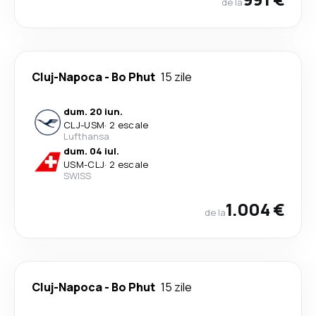
de la
Cluj-Napoca
-
Bo Phut
15 zile
dum. 20 iun.
CLJ
-
USM
·
2 escale
Lufthansa
dum. 04 iul.
USM
-
CLJ
·
2 escale
SWISS
1.004 €
de la
Cluj-Napoca
-
Bo Phut
15 zile