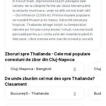
în trecut Siam, impresionează prin peisajele sale
variate: de la câmpiile fertile ale râului Menam până
la lanțurile muntoase, unde se află cel mai înalt vârf
— Doi Inthanon (2.595 m). Printre insulele populare
se numără Phuket și Ko Samui. Datorită climatului
tropical, Thailanda atrage turiști cu temperaturi
ridicate pe tot parcursul anului; totuși, cea mai bună
perioadă pentru a o vizita este din noiembrie până în
februarie, când vremea este mai răcoroasă și uscată.
Zboruri spre Thailanda - Cele mai populare
conexiuni de zbor din Cluj-Napoca
Cluj-Napoca - Bangkok
Cluj-N
De unde zburăm cel mai des spre Thailanda?
Clasament
București - Thailanda
Budape