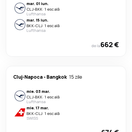
mar. 01 iun.
CLJ
-
BKK
·
1 escală
Lufthansa
mar. 15 iun.
BKK
-
CLJ
·
1 escală
Lufthansa
662 €
de la
Cluj-Napoca
-
Bangkok
15 zile
mie. 03 mar.
CLJ
-
BKK
·
1 escală
Lufthansa
mie. 17 mar.
BKK
-
CLJ
·
1 escală
SWISS