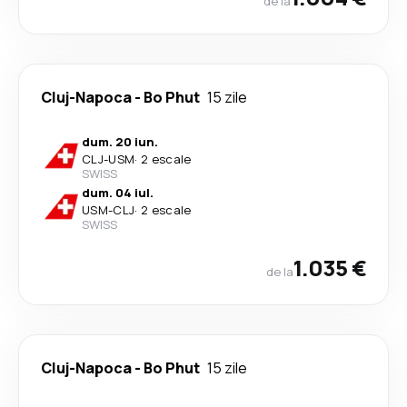
de la
Cluj-Napoca
-
Bo Phut
15 zile
dum. 20 iun.
CLJ
-
USM
·
2 escale
SWISS
dum. 04 iul.
USM
-
CLJ
·
2 escale
SWISS
1.035 €
de la
Cluj-Napoca
-
Bo Phut
15 zile