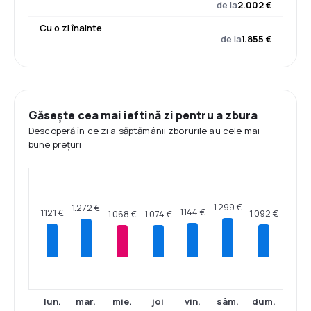
de la
2.002 €
Cu o zi înainte
de la
1.855 €
Găsește cea mai ieftină zi pentru a zbura
Descoperă în ce zi a săptămânii zborurile au cele mai
bune prețuri
1.299 €
1.272 €
1.144 €
1.121 €
1.092 €
1.074 €
1.068 €
lun.
mar.
mie.
joi
vin.
sâm.
dum.