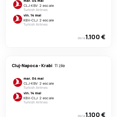
mar. 04 mai
CLJ
-
KBV
·
2 escale
Turkish Airlines
vin. 14 mai
KBV
-
CLJ
·
2 escale
Turkish Airlines
1.100 €
de la
Cluj-Napoca
-
Krabi
11 zile
mar. 04 mai
CLJ
-
KBV
·
2 escale
Turkish Airlines
vin. 14 mai
KBV
-
CLJ
·
2 escale
Turkish Airlines
1.100 €
de la