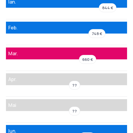
Ian.
844 €
Feb.
748 €
Mar.
660 €
Apr.
??
Mai
??
Iun.