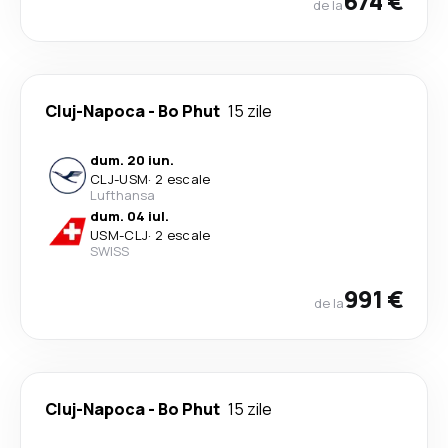
674 €
de la
Cluj-Napoca
-
Bo Phut
15 zile
dum. 20 iun.
CLJ
-
USM
·
2 escale
Lufthansa
dum. 04 iul.
USM
-
CLJ
·
2 escale
SWISS
991 €
de la
Cluj-Napoca
-
Bo Phut
15 zile