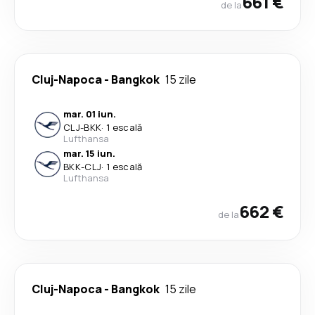
661 €
de la
Cluj-Napoca
-
Bangkok
15 zile
mar. 01 iun.
CLJ
-
BKK
·
1 escală
Lufthansa
mar. 15 iun.
BKK
-
CLJ
·
1 escală
Lufthansa
662 €
de la
Cluj-Napoca
-
Bangkok
15 zile