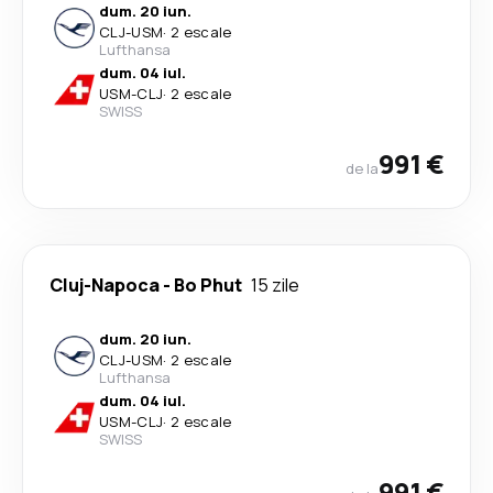
dum. 20 iun.
CLJ
-
USM
·
2 escale
Lufthansa
dum. 04 iul.
USM
-
CLJ
·
2 escale
SWISS
991 €
de la
Cluj-Napoca
-
Bo Phut
15 zile
dum. 20 iun.
CLJ
-
USM
·
2 escale
Lufthansa
dum. 04 iul.
USM
-
CLJ
·
2 escale
SWISS
991 €