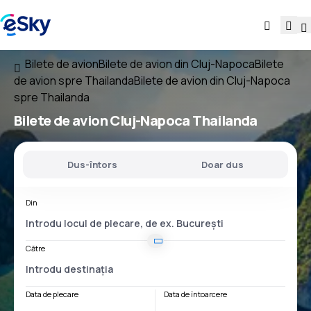
Bilete de avion
Bilete de avion din Cluj-Napoca
Bilete
de avion spre Thailanda
Bilete de avion din Cluj-Napoca
spre Thailanda
Bilete de avion
Cluj-Napoca Thailanda
Dus-întors
Doar dus
Din
Către
Data de plecare
Data de întoarcere