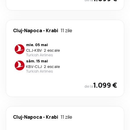
Cluj-Napoca
-
Krabi
11 zile
mie. 05 mai
CLJ
-
KBV
·
2 escale
Turkish Airlines
sâm. 15 mai
KBV
-
CLJ
·
2 escale
Turkish Airlines
1.099 €
de la
Cluj-Napoca
-
Krabi
11 zile