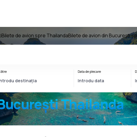
i
Bilete de avion spre Thailanda
Bilete de avion din București s
ătre
Data de plecare
D
București Thailanda