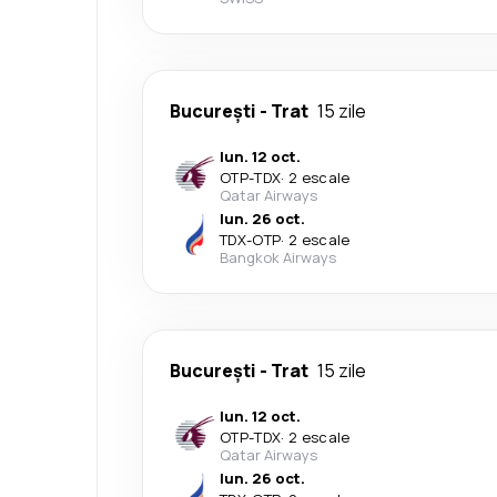
București
-
Trat
15 zile
lun. 12 oct.
OTP
-
TDX
·
2 escale
Qatar Airways
lun. 26 oct.
TDX
-
OTP
·
2 escale
Bangkok Airways
București
-
Trat
15 zile
lun. 12 oct.
OTP
-
TDX
·
2 escale
Qatar Airways
lun. 26 oct.