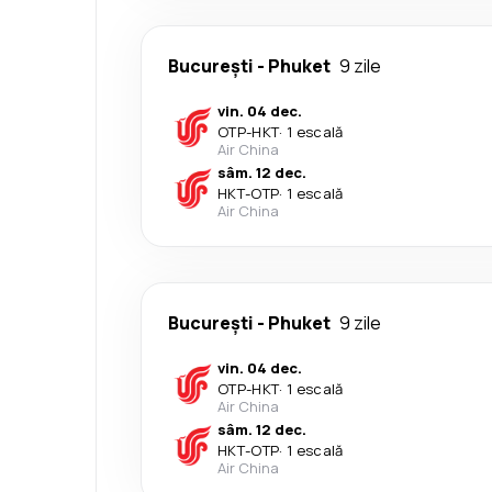
București
-
Phuket
9 zile
vin. 04 dec.
OTP
-
HKT
·
1 escală
Air China
sâm. 12 dec.
HKT
-
OTP
·
1 escală
Air China
București
-
Phuket
9 zile
vin. 04 dec.
OTP
-
HKT
·
1 escală
Air China
sâm. 12 dec.
HKT
-
OTP
·
1 escală
Air China