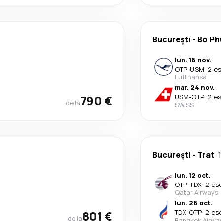
București
-
Bo Ph
lun. 16 nov.
OTP
-
USM
·
2 e
Lufthansa
mar. 24 nov.
790 €
USM
-
OTP
·
2 e
de la
SWISS
București
-
Trat
lun. 12 oct.
OTP
-
TDX
·
2 es
Qatar Airways
lun. 26 oct.
801 €
TDX
-
OTP
·
2 es
de la
Bangkok Airwa