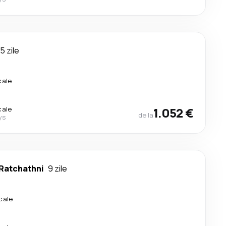
15 zile
cale
cale
1.052 €
de la
ys
Ratchathni
9 zile
cale