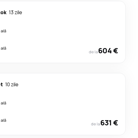
kok
13 zile
cală
cală
604 €
de la
t
10 zile
cală
cală
631 €
de la