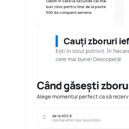
Găsim în câteva secunde cel mai
bun zbor pentru tine de la peste
500 de companii aeriene.
Cauți zboruri ie
Ești în locul potrivit. În fiec
cele mai bune! Descoperă!
Când găsești zborur
Alege momentul perfect ca să rezervi
de la 602 €
Cel mai ieftin zbor dus-întors