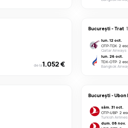
București
-
Trat
lun. 12 oct.
OTP
-
TDX
·
2 es
Qatar Airways
lun. 26 oct.
1.052 €
TDX
-
OTP
·
2 es
de la
Bangkok Airwa
București
-
Ubon 
sâm. 31 oct.
OTP
-
UBP
·
2 es
Turkish Airlines
dum. 08 nov.