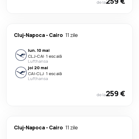
259 €
de la
Cluj-Napoca
-
Cairo
11 zile
lun. 10 mai
CLJ
-
CAI
·
1 escală
Lufthansa
joi 20 mai
CAI
-
CLJ
·
1 escală
Lufthansa
259 €
de la
Cluj-Napoca
-
Cairo
11 zile