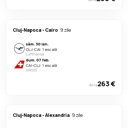
Cluj-Napoca
-
Cairo
9 zile
sâm. 30 ian.
CLJ
-
CAI
·
1 escală
Lufthansa
dum. 07 feb.
CAI
-
CLJ
·
1 escală
SWISS
263 €
de la
Cluj-Napoca
-
Alexandria
9 zile