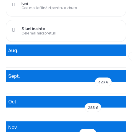
luni
Cea mai ieftină zi pentru a zbura
3 luni înainte
Cele mai mici prețuri
Aug.
Sept.
323 €
Oct.
285 €
Nov.