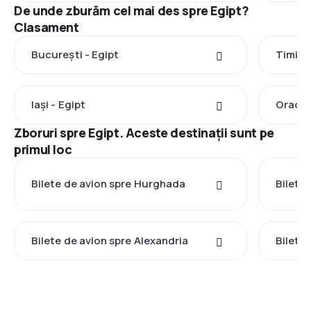
De unde zburăm cel mai des spre Egipt?
Clasament
București - Egipt
Timișo
Iași - Egipt
Oradea
Zboruri spre Egipt. Aceste destinații sunt pe
primul loc
Bilete de avion spre Hurghada
Bilete 
Bilete de avion spre Alexandria
Bilete