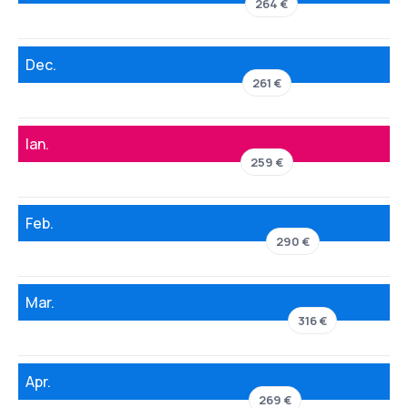
264 €
Dec.
261 €
Ian.
259 €
Feb.
290 €
Mar.
316 €
Apr.
269 €