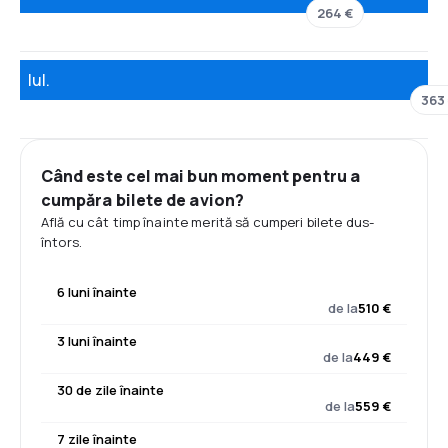
264 €
Iul.
363
Când este cel mai bun moment pentru a
cumpăra bilete de avion?
Află cu cât timp înainte merită să cumperi bilete dus-
întors.
6 luni înainte
de la
510 €
3 luni înainte
de la
449 €
30 de zile înainte
de la
559 €
7 zile înainte