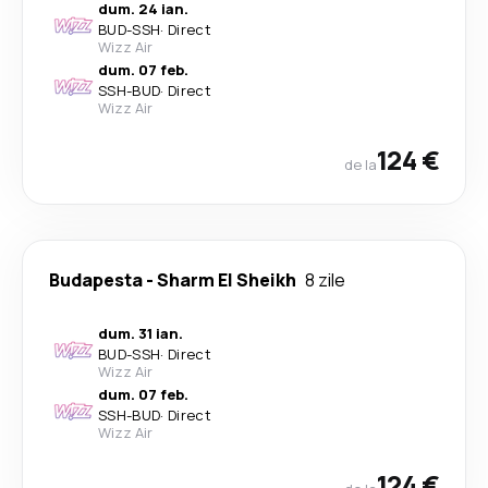
dum. 24 ian.
BUD
-
SSH
·
Direct
Wizz Air
dum. 07 feb.
SSH
-
BUD
·
Direct
Wizz Air
124 €
de la
Budapesta
-
Sharm El Sheikh
8 zile
dum. 31 ian.
BUD
-
SSH
·
Direct
Wizz Air
dum. 07 feb.
SSH
-
BUD
·
Direct
Wizz Air
124 €