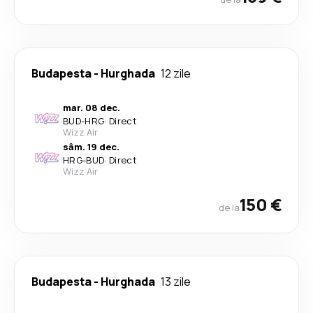
Budapesta
-
Hurghada
12 zile
mar. 08 dec.
BUD
-
HRG
·
Direct
Wizz Air
sâm. 19 dec.
HRG
-
BUD
·
Direct
Wizz Air
150 €
de la
Budapesta
-
Hurghada
13 zile