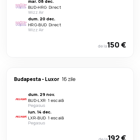
mar. 08 dec.
BUD
-
HRG
·
Direct
Wizz Air
dum. 20 dec.
HRG
-
BUD
·
Direct
Wizz Air
150 €
de la
Budapesta
-
Luxor
16 zile
dum. 29 nov.
BUD
-
LXR
·
1 escală
Pegasus
lun. 14 dec.
LXR
-
BUD
·
1 escală
Pegasus
192 €
de la