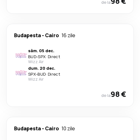
98 €
de la
Budapesta
-
Cairo
16 zile
sâm. 05 dec.
BUD
-
SPX
·
Direct
Wizz Air
dum. 20 dec.
SPX
-
BUD
·
Direct
Wizz Air
98 €
de la
Budapesta
-
Cairo
10 zile