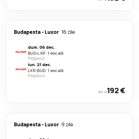
Budapesta
-
Luxor
16 zile
dum. 06 dec.
BUD
-
LXR
·
1 escală
Pegasus
lun. 21 dec.
LXR
-
BUD
·
1 escală
Pegasus
192 €
de la
Budapesta
-
Luxor
9 zile