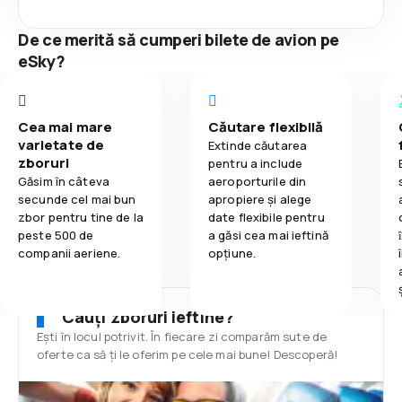
De ce merită să cumperi bilete de avion pe
eSky?
Cea mai mare
Căutare flexibilă
varietate de
Extinde căutarea
zboruri
pentru a include
Găsim în câteva
aeroporturile din
secunde cel mai bun
apropiere și alege
zbor pentru tine de la
date flexibile pentru
peste 500 de
a găsi cea mai ieftină
companii aeriene.
opțiune.
Cauți zboruri ieftine?
Ești în locul potrivit. În fiecare zi comparăm sute de
oferte ca să ți le oferim pe cele mai bune! Descoperă!