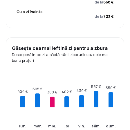
de la
668 €
Cu o zi înainte
de la
723 €
Găsește cea mai ieftină zi pentru a zbura
Descoperă în ce zi a săptămânii zborurile au cele mai
bune prețuri
587 €
550 €
505 €
439 €
424 €
402 €
388 €
lun.
mar.
mie.
joi
vin.
sâm.
dum.