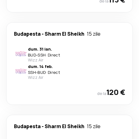
de la
Budapesta
-
Sharm El Sheikh
15 zile
dum. 31 ian.
BUD
-
SSH
·
Direct
Wizz Air
dum. 14 feb.
SSH
-
BUD
·
Direct
Wizz Air
120 €
de la
Budapesta
-
Sharm El Sheikh
15 zile