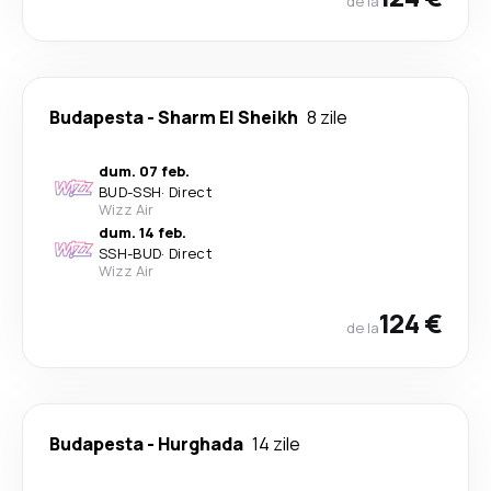
de la
Budapesta
-
Sharm El Sheikh
8 zile
dum. 07 feb.
BUD
-
SSH
·
Direct
Wizz Air
dum. 14 feb.
SSH
-
BUD
·
Direct
Wizz Air
124 €
de la
Budapesta
-
Hurghada
14 zile