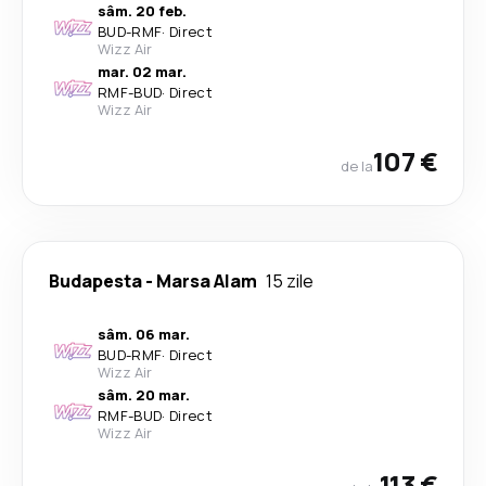
sâm. 20 feb.
BUD
-
RMF
·
Direct
Wizz Air
mar. 02 mar.
RMF
-
BUD
·
Direct
Wizz Air
107 €
de la
Budapesta
-
Marsa Alam
15 zile
sâm. 06 mar.
BUD
-
RMF
·
Direct
Wizz Air
sâm. 20 mar.
RMF
-
BUD
·
Direct
Wizz Air
113 €