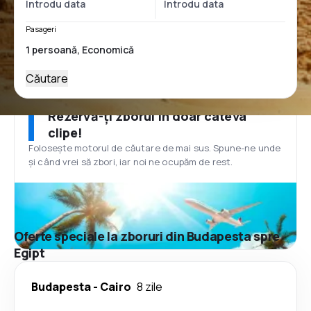
Pasageri
Căutare
Rezervă-ți zborul în doar câteva
clipe!
Folosește motorul de căutare de mai sus. Spune-ne unde
și când vrei să zbori, iar noi ne ocupăm de rest.
Oferte speciale la zboruri din Budapesta spre
Egipt
Budapesta
-
Cairo
8 zile