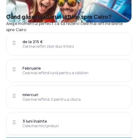
Când găsești zboruri ieftine spre Cairo?
Alege momentul perfect ca să rezervi cele mai ieftine bilete
spre Cairo
de la 215 €
Cel mai ieftin zbor dus-întors
Februarie
Cea mai ieftină lună pentru a călători
miercuri
Cea mai ieftină zi pentru a zbura
3 luni înainte
Cele mai mici prețuri