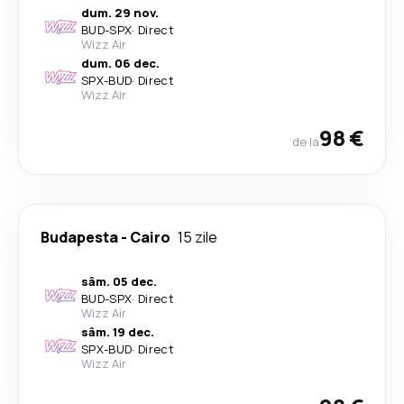
dum. 29 nov.
BUD
-
SPX
·
Direct
Wizz Air
dum. 06 dec.
SPX
-
BUD
·
Direct
Wizz Air
98 €
de la
Budapesta
-
Cairo
15 zile
sâm. 05 dec.
BUD
-
SPX
·
Direct
Wizz Air
sâm. 19 dec.
SPX
-
BUD
·
Direct
Wizz Air