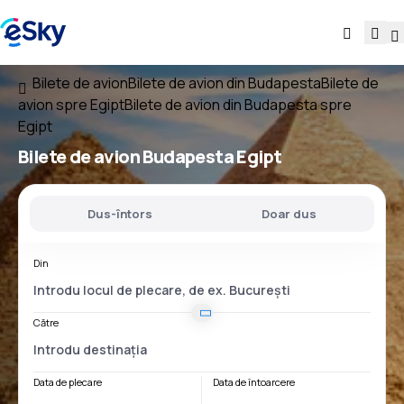
Bilete de avion
Bilete de avion din Budapesta
Bilete de
avion spre Egipt
Bilete de avion din Budapesta spre
Egipt
Bilete de avion
Budapesta Egipt
Dus-întors
Doar dus
Din
Către
Data de plecare
Data de întoarcere