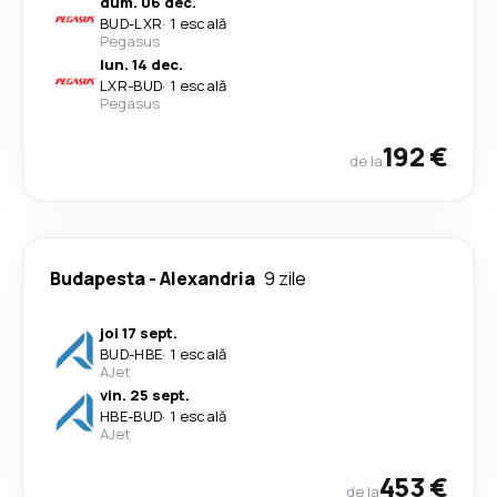
dum. 06 dec.
BUD
-
LXR
·
1 escală
Pegasus
lun. 14 dec.
LXR
-
BUD
·
1 escală
Pegasus
192 €
de la
Budapesta
-
Alexandria
9 zile
joi 17 sept.
BUD
-
HBE
·
1 escală
AJet
vin. 25 sept.
HBE
-
BUD
·
1 escală
AJet
453 €
de la