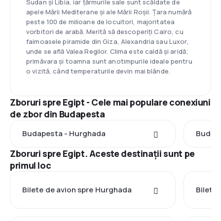
Sudan și Libia, iar țărmurile sale sunt scăldate de
apele Mării Mediterane și ale Mării Roșii. Țara numără
peste 100 de milioane de locuitori, majoritatea
vorbitori de arabă. Merită să descoperiți Cairo, cu
faimoasele piramide din Giza, Alexandria sau Luxor,
unde se află Valea Regilor. Clima este caldă și aridă;
primăvara și toamna sunt anotimpurile ideale pentru
o vizită, când temperaturile devin mai blânde.
Zboruri spre Egipt - Cele mai populare conexiuni
de zbor din Budapesta
Budapesta - Hurghada
Budape
Zboruri spre Egipt. Aceste destinații sunt pe
primul loc
Bilete de avion spre Hurghada
Bilete 