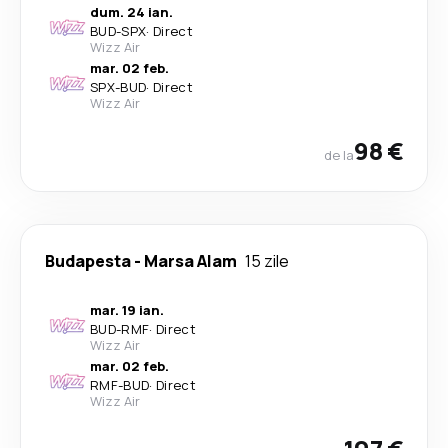
dum. 24 ian.
BUD
-
SPX
·
Direct
Wizz Air
mar. 02 feb.
SPX
-
BUD
·
Direct
Wizz Air
98 €
de la
Budapesta
-
Marsa Alam
15 zile
mar. 19 ian.
BUD
-
RMF
·
Direct
Wizz Air
mar. 02 feb.
RMF
-
BUD
·
Direct
Wizz Air