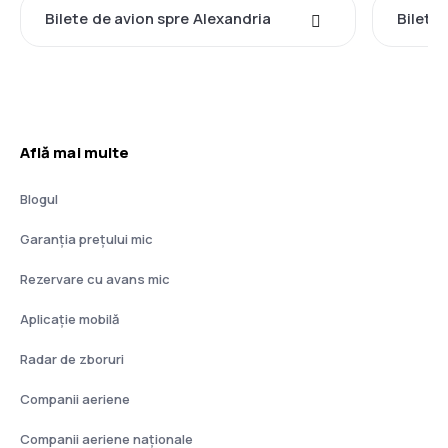
Bilete de avion spre Alexandria
Bilete
Află mai multe
Blogul
Garanția prețului mic
Rezervare cu avans mic
Aplicație mobilă
Radar de zboruri
Companii aeriene
Companii aeriene naţionale