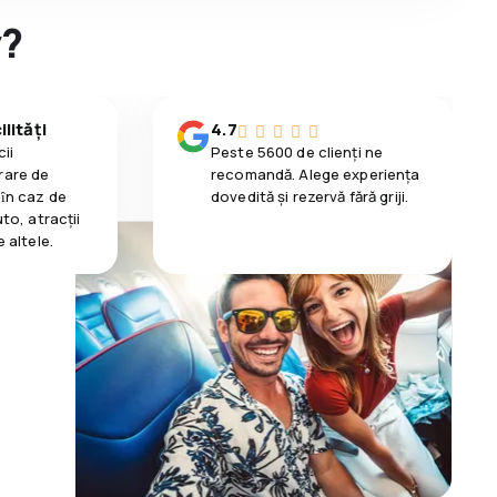
y?
lități
4.7
ii
Peste 5600 de clienți ne
rare de
recomandă. Alege experiența
 ȋn caz de
dovedită și rezervă fără griji.
uto, atracții
e altele.