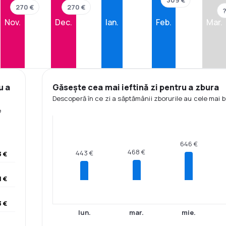
270 €
270 €
Nov.
Dec.
Ian.
Feb.
Mar.
u a
Găsește cea mai ieftină zi pentru a zbura
Descoperă în ce zi a săptămânii zborurile au cele mai b
e
646 €
468 €
443 €
 €
1 €
 €
lun.
mar.
mie.