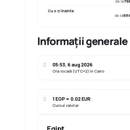
de la
766
Cu o zi înainte
de la
694
Informații generale
05:53, 6 aug 2026
Ora locală (UTC+2) în Cairo
1 EGP = 0.02 EUR
Cursul valutar
Egipt