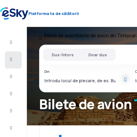
Platforma ta de călătorii
Bilete de avion
Bilete de avion din Timișoar
Zbor+Hotel
Dus-întors
Doar dus
Bilete
de
avion
Din
C
Vacanţe
Vară
2026
Bilete de avion
Iarnă
2026/27
Last
minute