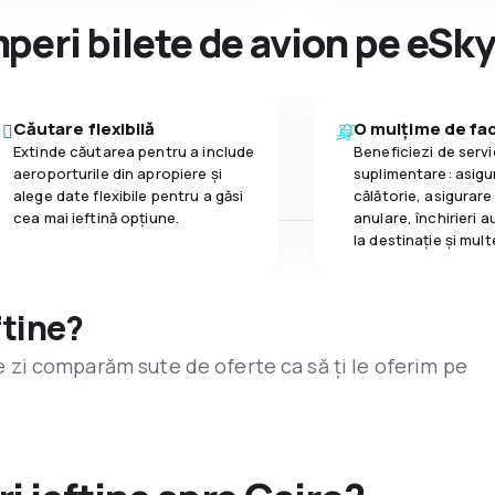
peri bilete de avion pe eSk
Căutare flexibilă
O mulțime de faci
Extinde căutarea pentru a include
Beneficiezi de servic
aeroporturile din apropiere și
suplimentare: asigu
alege date flexibile pentru a găsi
călătorie, asigurare
cea mai ieftină opțiune.
anulare, închirieri a
la destinaţie și mult
ftine?
are zi comparăm sute de oferte ca să ți le oferim pe