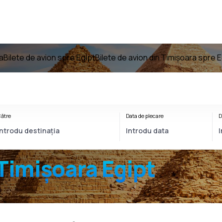
a
Bilete de avion spre Egipt
Bilete de avion din Timișoara spre E
ătre
Data de plecare
D
Timișoara Egipt