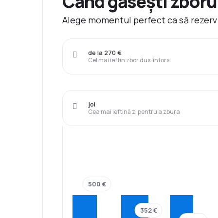
Când găsești zborur
Alege momentul perfect ca să rezervi 
de la 270 €
Cel mai ieftin zbor dus-întors
joi
Cea mai ieftină zi pentru a zbura
500 €
352 €