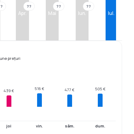
??
??
??
??
Apr.
Mai
Iun.
Iul.
une prețuri
516 €
505 €
477 €
439 €
joi
vin.
sâm.
dum.