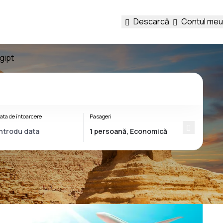
Descarcă
Contul meu
gipt
ata de întoarcere
Pasageri