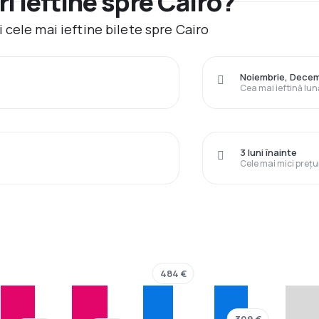
i ieftine spre Cairo?
cele mai ieftine bilete spre Cairo
Noiembrie, Decem
Cea mai ieftină lun
3 luni înainte
Cele mai mici prețu
484 €
309 €