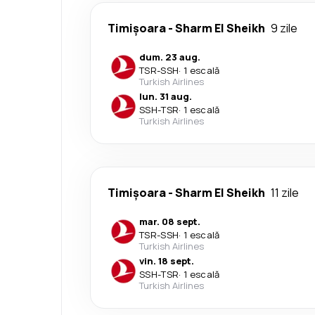
Timișoara
-
Sharm El Sheikh
9 zile
dum. 23 aug.
TSR
-
SSH
·
1 escală
Turkish Airlines
lun. 31 aug.
SSH
-
TSR
·
1 escală
Turkish Airlines
Timișoara
-
Sharm El Sheikh
11 zile
mar. 08 sept.
TSR
-
SSH
·
1 escală
Turkish Airlines
vin. 18 sept.
SSH
-
TSR
·
1 escală
Turkish Airlines