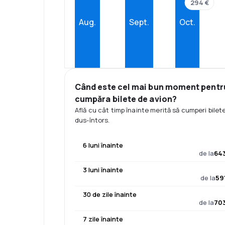
294 €
Aug.
Sept.
Oct.
Când este cel mai bun moment pentr
cumpăra bilete de avion?
Află cu cât timp înainte merită să cumperi bilet
dus-întors.
6 luni înainte
de la
643
3 luni înainte
de la
59
30 de zile înainte
de la
703
7 zile înainte