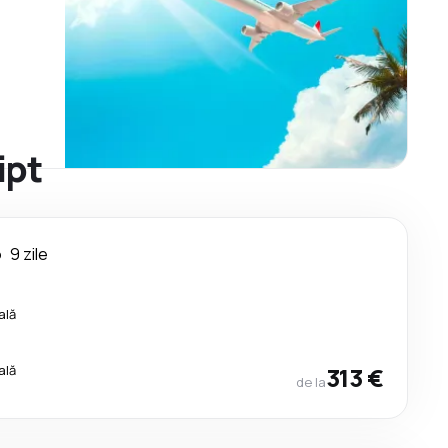
ipt
o
9 zile
ală
ală
313 €
de la