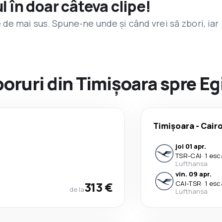
l în doar câteva clipe!
de mai sus. Spune-ne unde și când vrei să zbori, iar
boruri din Timișoara spre Eg
Timișoara
-
Cair
joi 01 apr.
TSR
-
CAI
·
1 esc
Lufthansa
vin. 09 apr.
313 €
CAI
-
TSR
·
1 esc
de la
Lufthansa