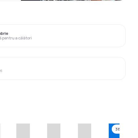
brie
ă pentru a călători
ri
388 €