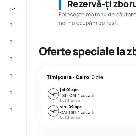
Rezervă-ți zboru
All-
inclusive
Folosește motorul de căutare 
noi ne ocupăm de rest.
City
Break
Cazare
Oferte speciale la z
Oferte
Finalizează
Timișoara
-
Cairo
9 zile
călătoria
joi 01 apr.
Inspiraţie şi
TSR
-
CAI
·
1 escală
recomandări
Lufthansa
vin. 09 apr.
Servicii
CAI
-
TSR
·
1 escală
clienți
Lufthansa