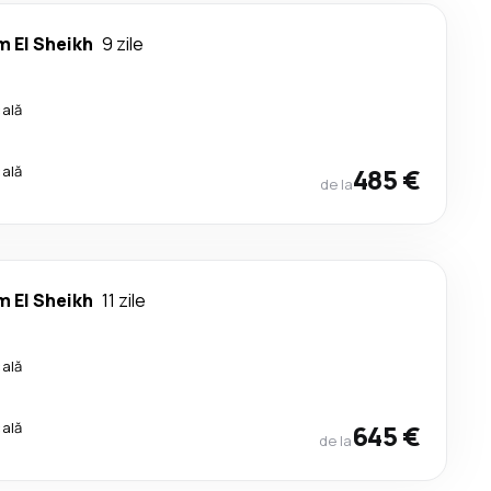
 El Sheikh
9 zile
cală
cală
485 €
de la
 El Sheikh
11 zile
cală
cală
645 €
de la