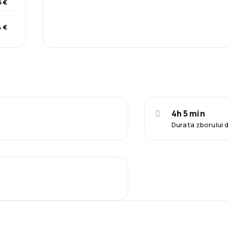
 €
 €
4h 5 min
Durata zborului 