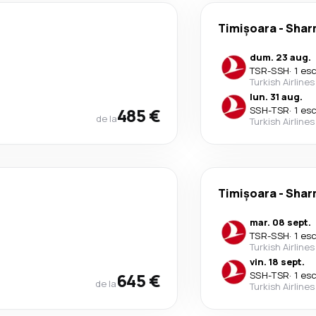
Timișoara
-
Sharm
dum. 23 aug.
TSR
-
SSH
·
1 es
Turkish Airlines
lun. 31 aug.
485 €
SSH
-
TSR
·
1 es
de la
Turkish Airlines
Timișoara
-
Sharm
mar. 08 sept.
TSR
-
SSH
·
1 es
Turkish Airlines
vin. 18 sept.
645 €
SSH
-
TSR
·
1 es
de la
Turkish Airlines