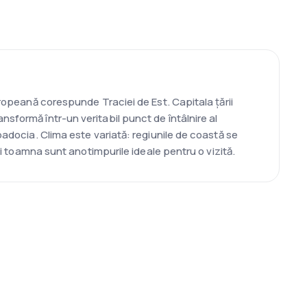
uropeană corespunde Traciei de Est. Capitala țării
sformă într-un veritabil punct de întâlnire al
padocia. Clima este variată: regiunile de coastă se
și toamna sunt anotimpurile ideale pentru o vizită.