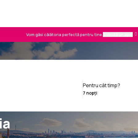
Vom găsi călătoria perfectă pentru tine.
Solicită un apel
Pentru cât timp?
ia