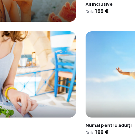
All inclusive
199 €
De la
Numai pentru adulți
199 €
De la