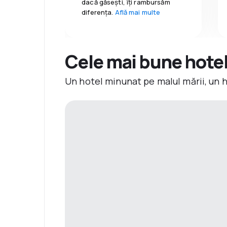
dacă găseşti, îți rambursăm
diferența.
Află mai multe
Cele mai bune hotelu
Un hotel minunat pe malul mării, un 