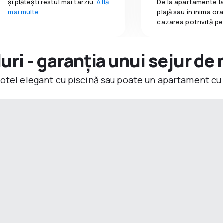
și plătești restul mai târziu.
Află
De la apartamente la
mai multe
plajă sau în inima or
cazarea potrivită pe
ri - garanția unui sejur de 
hotel elegant cu piscină sau poate un apartament cu 