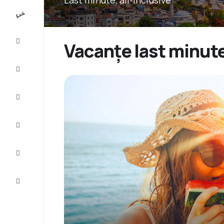
All-
inclusive
City
Vacanțe last minute
Break
Cazare
Oferte
Finalizează
călătoria
Inspiraţie şi
recomandări
Servicii
clienți