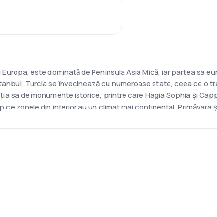
a și Europa, este dominată de Peninsula Asia Mică, iar partea sa e
stanbul. Turcia se învecinează cu numeroase state, ceea ce o tran
bogăția sa de monumente istorice, printre care Hagia Sophia și Cap
imp ce zonele din interior au un climat mai continental. Primăvara 
i?
un apel cu un consultant și vom crea un plan pentru tine.