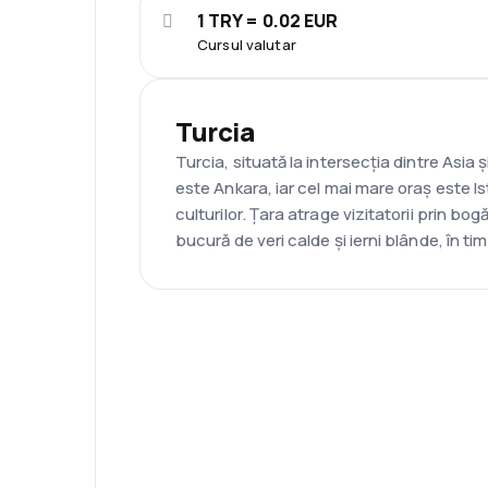
1 TRY = 0.02 EUR
Cursul valutar
Turcia
Turcia, situată la intersecția dintre Asi
este Ankara, iar cel mai mare oraș este I
culturilor. Țara atrage vizitatorii prin 
bucură de veri calde și ierni blânde, în t
Asistenţă prin telefon
Ai nevoie de ajutor să aleg
Ne place să planificăm călătorii. Solicită 