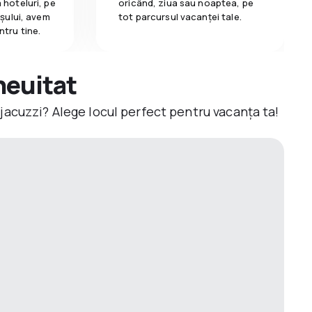
 hoteluri, pe
oricând, ziua sau noaptea, pe
așului, avem
tot parcursul vacanței tale.
ntru tine.
neuitat
jacuzzi? Alege locul perfect pentru vacanța ta!