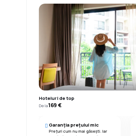
Hoteluri de top
169 €
De la
Garanția prețului mic
Prețuri cum nu mai găsești. Iar