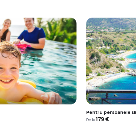
Pentru persoanele s
179 €
De la