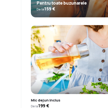
Pentru toate buzunarele
159 €
De la
Mic dejun inclus
199 €
De la