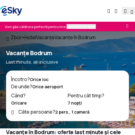
Solicită un apel
Vom găsi călătoria perfectă pentru tine.
Zbor+Hotel
Vacanţe
Vacanţe în Bodrum
Vacanţe Bodrum
Last minute, all-inclusive
Încotro?
De unde?
Când?
Pentru cât timp?
Câte persoane?
Vacanțe în Bodrum: oferte last minute și cele