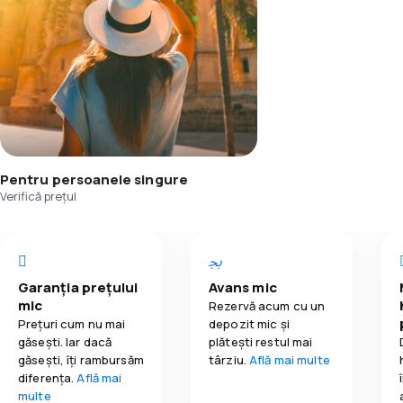
Pentru persoanele singure
Verifică prețul
Garanția prețului
Avans mic
mic
Rezervă acum cu un
Prețuri cum nu mai
depozit mic și
găsești. Iar dacă
plătești restul mai
găseşti, îți rambursăm
târziu.
Află mai multe
diferența.
Află mai
multe