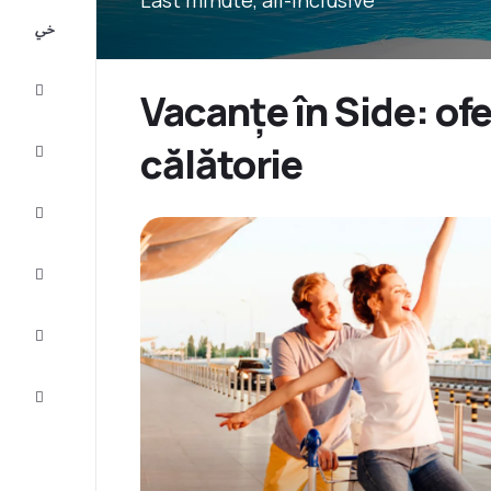
All-
inclusive
City
Vacanțe în Side: of
Break
călătorie
Cazare
Oferte
Finalizează
călătoria
Inspiraţie şi
recomandări
Servicii
clienți