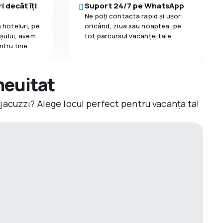
i decât îți
Suport 24/7 pe WhatsApp
Ne poți contacta rapid și ușor:
 hoteluri, pe
oricând, ziua sau noaptea, pe
așului, avem
tot parcursul vacanței tale.
ntru tine.
neuitat
jacuzzi? Alege locul perfect pentru vacanța ta!