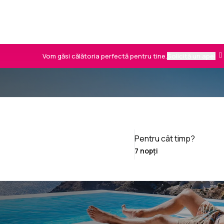
Vom găsi călătoria perfectă pentru tine.
Solicită un apel
Pentru cât timp?