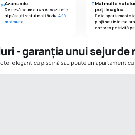
Avans mic
Mai multe hotelur
poți imagina
Rezervă acum cu un depozit mic
și plătești restul mai târziu.
Află
De la apartamente la
mai multe
plajă sau în inima or
cazarea potrivită pe
ri - garanția unui sejur de 
hotel elegant cu piscină sau poate un apartament cu 