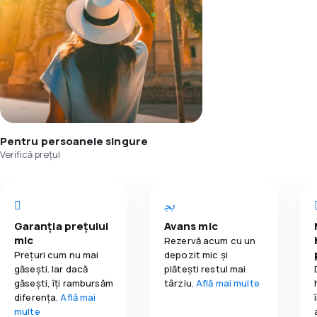
Pentru persoanele singure
Verifică prețul
Garanția prețului
Avans mic
mic
Rezervă acum cu un
Prețuri cum nu mai
depozit mic și
găsești. Iar dacă
plătești restul mai
găseşti, îți rambursăm
târziu.
Află mai multe
diferența.
Află mai
multe