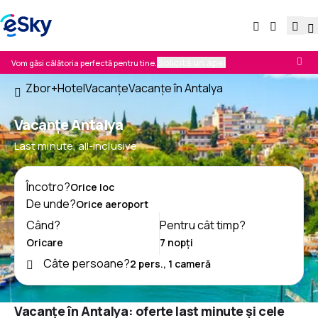
Solicită un apel
Vom găsi călătoria perfectă pentru tine.
Zbor+Hotel
Vacanţe
Vacanţe în Antalya
Vacanţe Antalya
Last minute, all-inclusive
Încotro?
De unde?
Când?
Pentru cât timp?
Câte persoane?
Vacanțe în Antalya: oferte last minute și cele