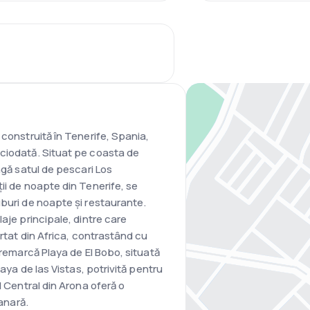
 construită în Tenerife, Spania,
iciodată. Situat pe coasta de
ngă satul de pescari Los
ii de noapte din Tenerife, se
uburi de noapte și restaurante.
aje principale, dintre care
ortat din Africa, contrastând cu
 remarcă Playa de El Bobo, situată
laya de las Vistas, potrivită pentru
l Central din Arona oferă o
canară.