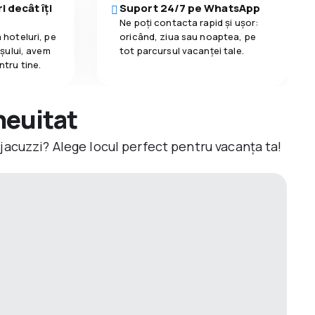
i decât îți
Suport 24/7 pe WhatsApp
Ne poți contacta rapid și ușor:
 hoteluri, pe
oricând, ziua sau noaptea, pe
așului, avem
tot parcursul vacanței tale.
ntru tine.
neuitat
jacuzzi? Alege locul perfect pentru vacanța ta!