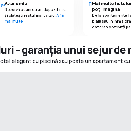
Avans mic
Mai multe hotelur
poți imagina
Rezervă acum cu un depozit mic
și plătești restul mai târziu.
Află
De la apartamente la
mai multe
plajă sau în inima or
cazarea potrivită pe
ri - garanția unui sejur de 
hotel elegant cu piscină sau poate un apartament cu 