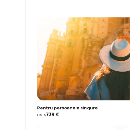
Pentru persoanele singure
739 €
De la