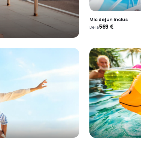
Mic dejun inclus
569 €
De la