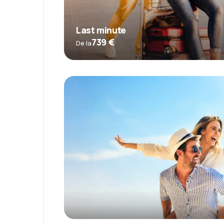
Last minute
739 €
De la