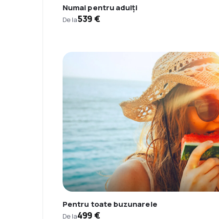
Numai pentru adulți
539 €
De la
Pentru toate buzunarele
499 €
De la