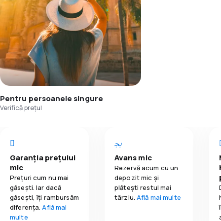
Pentru persoanele singure
Verifică prețul
Garanția prețului
Avans mic
mic
Rezervă acum cu un
Prețuri cum nu mai
depozit mic și
găsești. Iar dacă
plătești restul mai
găseşti, îți rambursăm
târziu.
Află mai multe
diferența.
Află mai
multe