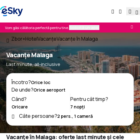
Solicită un apel
Vom găsi călătoria perfectă pentru tine.
Zbor+Hotel
Vacanţe
Vacanţe în Malaga
Vacanţe Malaga
Last minute, all-inclusive
Încotro?
De unde?
Când?
Pentru cât timp?
Câte persoane?
Vacanțe în Malaga: oferte last minute și cele