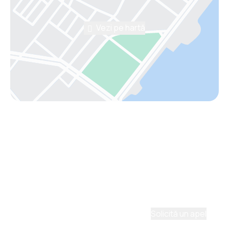
Vezi pe hartă
Asistenţă prin telefon
Ai nevoie de ajutor să alegi?
Ne place să planificăm călătorii. Solicită un apel cu
un consultant și vom crea un plan pentru tine.
Solicită un apel