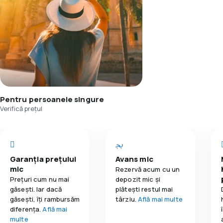
Pentru persoanele singure
Verifică prețul
Garanția prețului
Avans mic
mic
Rezervă acum cu un
Prețuri cum nu mai
depozit mic și
găsești. Iar dacă
plătești restul mai
găseşti, îți rambursăm
târziu.
Află mai multe
diferența.
Află mai
multe