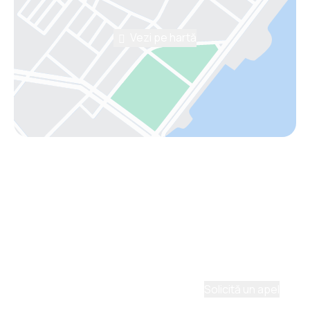
Vezi pe hartă
Asistenţă prin telefon
Ai nevoie de ajutor să alegi?
Ne place să planificăm călătorii. Solicită un apel cu
un consultant și vom crea un plan pentru tine.
Solicită un apel