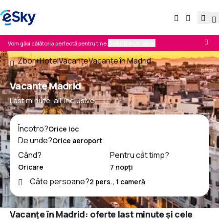
Solicită un apel
Vom găsi călătoria perfectă pentru tine.
Zbor+Hotel
Vacanţe
Vacanţe în Madrid
Vacanţe Madrid
Last minute, all-inclusive
Încotro?
De unde?
Când?
Pentru cât timp?
Câte persoane?
Vacanțe în Madrid: oferte last minute și cele