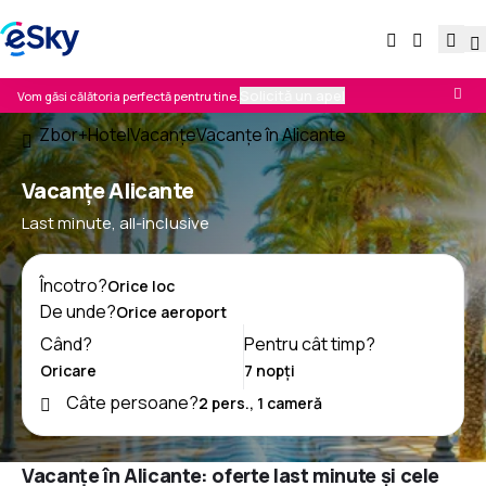
Solicită un apel
Vom găsi călătoria perfectă pentru tine.
Zbor+Hotel
Vacanţe
Vacanţe în Alicante
Vacanţe Alicante
Last minute, all-inclusive
Încotro?
De unde?
Când?
Pentru cât timp?
Câte persoane?
Vacanțe în Alicante: oferte last minute și cele