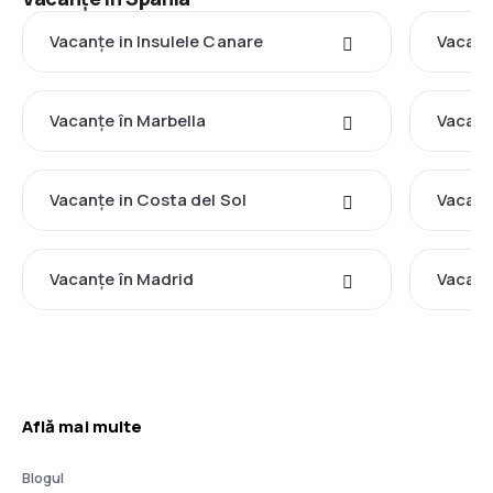
Vacanţe in Insulele Canare
Vacanţ
Vacanţe în Marbella
Vacanţ
Vacanţe in Costa del Sol
Vacanţ
Vacanţe în Madrid
Vacanţ
Află mai multe
Blogul