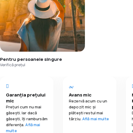
Pentru persoanele singure
Verifică prețul
Garanția prețului
Avans mic
mic
Rezervă acum cu un
Prețuri cum nu mai
depozit mic și
găsești. Iar dacă
plătești restul mai
găseşti, îți rambursăm
târziu.
Află mai multe
diferența.
Află mai
multe