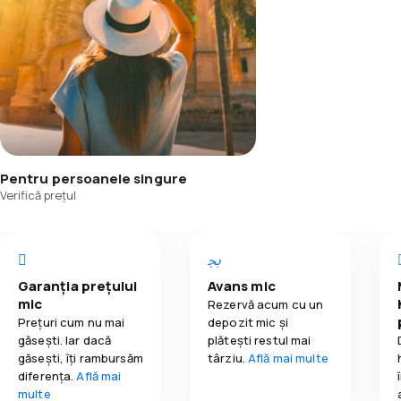
Pentru persoanele singure
Verifică prețul
Garanția prețului
Avans mic
mic
Rezervă acum cu un
Prețuri cum nu mai
depozit mic și
găsești. Iar dacă
plătești restul mai
găseşti, îți rambursăm
târziu.
Află mai multe
diferența.
Află mai
multe