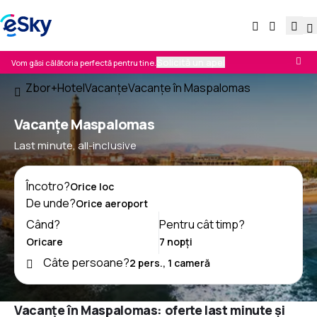
Solicită un apel
Vom găsi călătoria perfectă pentru tine.
Zbor+Hotel
Vacanţe
Vacanţe în Maspalomas
Vacanţe Maspalomas
Last minute, all-inclusive
Încotro?
De unde?
Când?
Pentru cât timp?
Câte persoane?
Vacanțe în Maspalomas: oferte last minute și