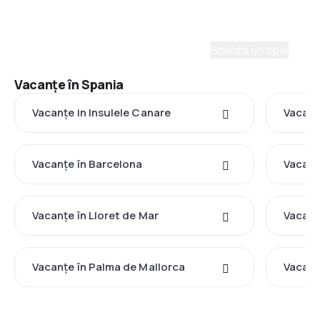
Ne place să planificăm călătorii. Solicită un apel cu
un consultant și vom crea un plan pentru tine.
Solicită un apel
Vacanţe în Spania
Vacanţe in Insulele Canare
Vacanţ
Vacanţe în Barcelona
Vacanţ
Vacanţe în Lloret de Mar
Vacanţ
Vacanţe în Palma de Mallorca
Vacanţ