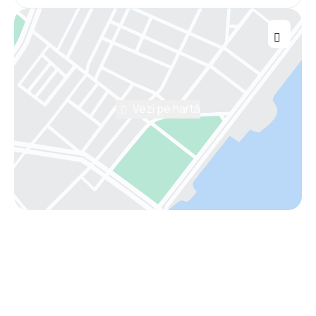
Vezi pe hartă
Asistenţă prin telefon
Ai nevoie de ajutor să alegi?