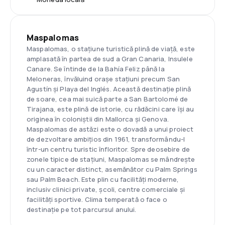
Maspalomas
Maspalomas, o stațiune turistică plină de viață, este
amplasată în partea de sud a Gran Canaria, Insulele
Canare. Se întinde de la Bahía Feliz până la
Meloneras, învăluind orașe stațiuni precum San
Agustín și Playa del Inglés. Această destinație plină
de soare, cea mai suică parte a San Bartolomé de
Tirajana, este plină de istorie, cu rădăcini care își au
originea în coloniștii din Mallorca și Genova.
Maspalomas de astăzi este o dovadă a unui proiect
de dezvoltare ambițios din 1961, transformându-l
într-un centru turistic înfloritor. Spre deosebire de
zonele tipice de stațiuni, Maspalomas se mândrește
cu un caracter distinct, asemănător cu Palm Springs
sau Palm Beach. Este plin cu facilități moderne,
inclusiv clinici private, școli, centre comerciale și
facilități sportive. Clima temperată o face o
destinație pe tot parcursul anului.