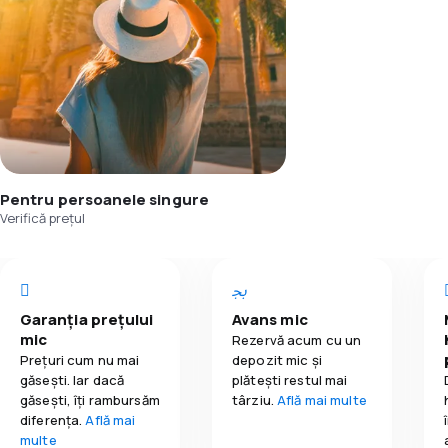
Pentru persoanele singure
Verifică prețul
Garanția prețului
Avans mic
mic
Rezervă acum cu un
Prețuri cum nu mai
depozit mic și
găsești. Iar dacă
plătești restul mai
găseşti, îți rambursăm
târziu.
Află mai multe
diferența.
Află mai
multe