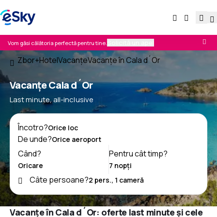
Solicită un apel
Vom găsi călătoria perfectă pentru tine.
Zbor+Hotel
Vacanţe
Vacanţe în Cala d´Or
Vacanţe Cala d´Or
Last minute, all-inclusive
Încotro?
De unde?
Când?
Pentru cât timp?
Câte persoane?
Vacanțe în Cala d´Or: oferte last minute și cele