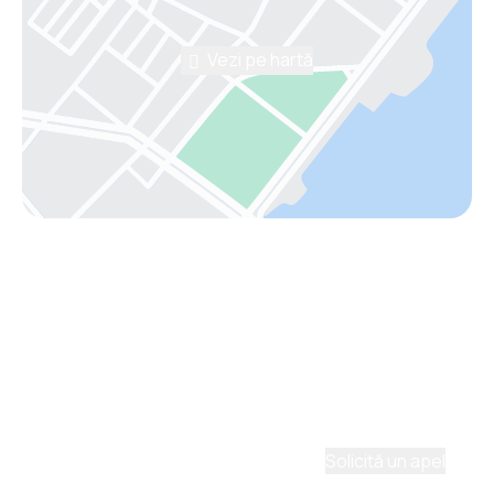
Vezi pe hartă
Asistenţă prin telefon
Ai nevoie de ajutor să alegi?
Ne place să planificăm călătorii. Solicită un apel cu
un consultant și vom crea un plan pentru tine.
Solicită un apel