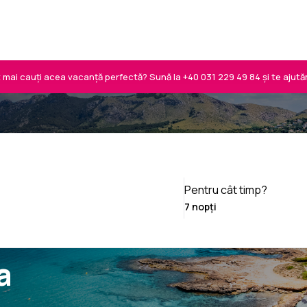
 mai cauți acea vacanță perfectă? Sună la
+40 031 229 49 84
și te ajută
Pentru cât timp?
a