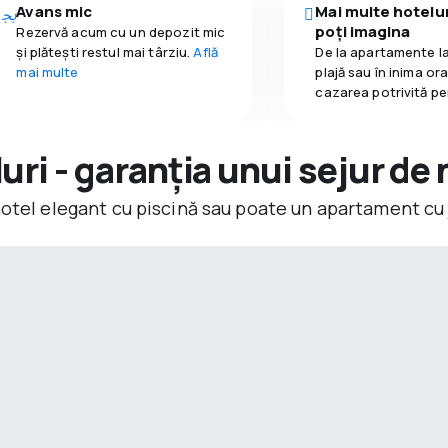
Avans mic
Mai multe hotelur
poți imagina
Rezervă acum cu un depozit mic
și plătești restul mai târziu.
Află
De la apartamente la
mai multe
plajă sau în inima or
cazarea potrivită pe
ri - garanția unui sejur de 
hotel elegant cu piscină sau poate un apartament cu 