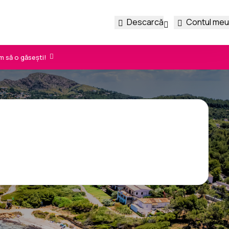
Descarcă
Contul meu
m să o găsești!