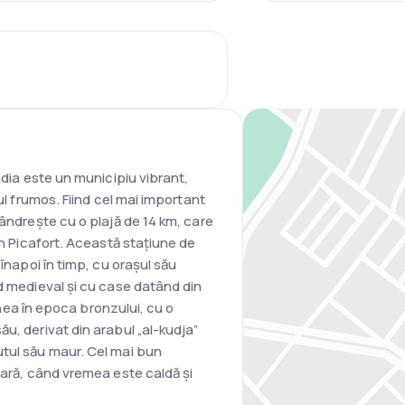
údia este un municipiu vibrant,
ul frumos. Fiind cel mai important
mândrește cu o plajă de 14 km, care
'n Picafort. Această stațiune de
 înapoi în timp, cu orașul său
d medieval și cu case datând din
ginea în epoca bronzului, cu o
u, derivat din arabul „al-kudja”
tul său maur. Cel mai bun
vară, când vremea este caldă și