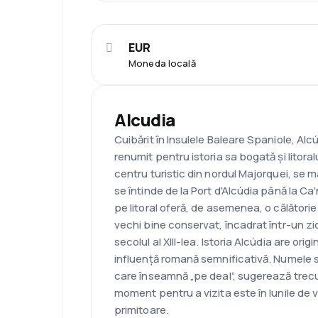
EUR
Moneda locală
Alcudia
Cuibărit în Insulele Baleare Spaniole, Alc
renumit pentru istoria sa bogată și litoral
centru turistic din nordul Majorquei, se 
se întinde de la Port d'Alcúdia până la Ca
pe litoral oferă, de asemenea, o călătorie
vechi bine conservat, încadrat într-un zi
secolul al XIII-lea. Istoria Alcúdia are ori
influență romană semnificativă. Numele să
care înseamnă „pe deal”, sugerează trecu
moment pentru a vizita este în lunile de 
primitoare.