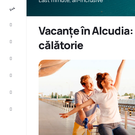
All-
inclusive
City
Vacanțe în Alcudia:
Break
călătorie
Cazare
Oferte
Finalizează
călătoria
Inspiraţie şi
recomandări
Servicii
clienți