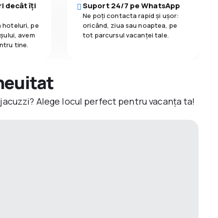
i decât îți
Suport 24/7 pe WhatsApp
Ne poți contacta rapid și ușor:
 hoteluri, pe
oricând, ziua sau noaptea, pe
așului, avem
tot parcursul vacanței tale.
ntru tine.
neuitat
jacuzzi? Alege locul perfect pentru vacanța ta!