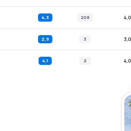
4,3
208
4,0
2,9
3
3,0
4,1
2
4,0
plicația eSky și
plu, oriunde