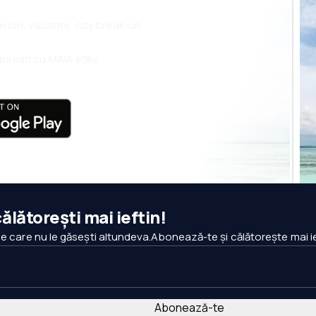
 avion, vacanțe, city break-uri
i dorești cu MAIA eSky
ălătorești mai ieftin!
pe care nu le găsești altundeva.Abonează-te și călătorește mai ie
Abonează-te