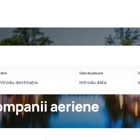
ătre
Data de plecare
D
ompanii aeriene