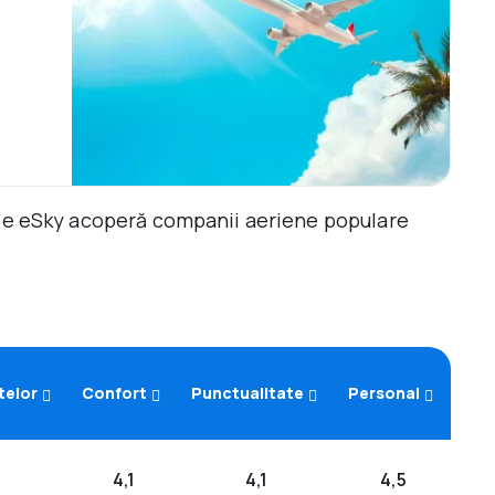
ile eSky acoperă companii aeriene populare
telor
Confort
Punctualitate
Personal
4,1
4,1
4,5