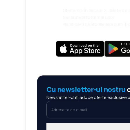
Oferte noi în fiecare zi: bilete de
Gestionezi totul mai ușor
Planifică-ți călătoriile așa cum îț
Cu newsletter-ul nostru
c
Newsletter-ul îți aduce oferte exclusive 
Adresa ta de e-mail