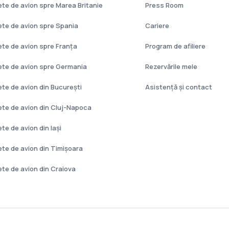
lete de avion spre Marea Britanie
Press Room
lete de avion spre Spania
Cariere
lete de avion spre Franţa
Program de afiliere
lete de avion spre Germania
Rezervările mele
lete de avion din București
Asistenţă şi contact
lete de avion din Cluj-Napoca
ete de avion din Iași
lete de avion din Timișoara
lete de avion din Craiova