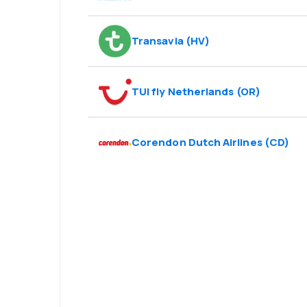
Transavia
(
HV
)
TUI fly Netherlands
(
OR
)
Corendon Dutch Airlines
(
CD
)
Psst! Descarcă a
rezervă mai sim
ești.