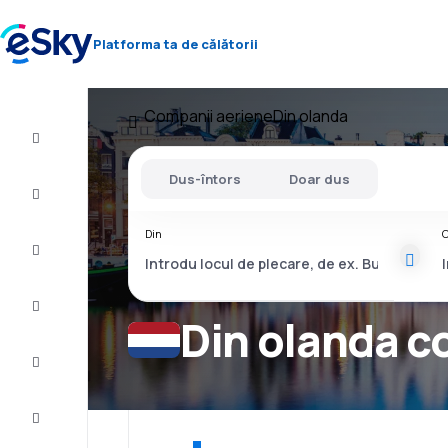
Platforma ta de călătorii
Companii aeriene
Din olanda
Zbor+Hotel
Dus-întors
Doar dus
Bilete
de
avion
Din
C
Vacanţe
Vară
2026
Din olanda c
Iarnă
2026/27
Last
minute