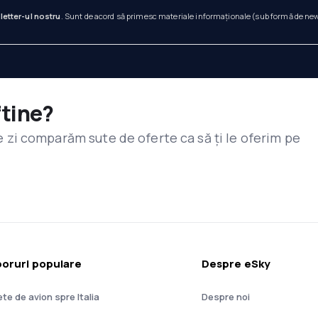
letter-ul nostru
. Sunt de acord să primesc materiale informaționale (sub formă de newsl
ftine?
are zi comparăm sute de oferte ca să ți le oferim pe
oruri populare
Despre eSky
ete de avion spre Italia
Despre noi