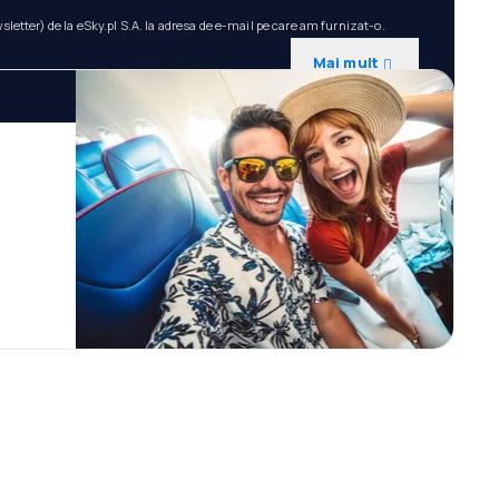
etter) de la eSky.pl S.A. la adresa de e-mail pe care am furnizat-o.
Mai mult