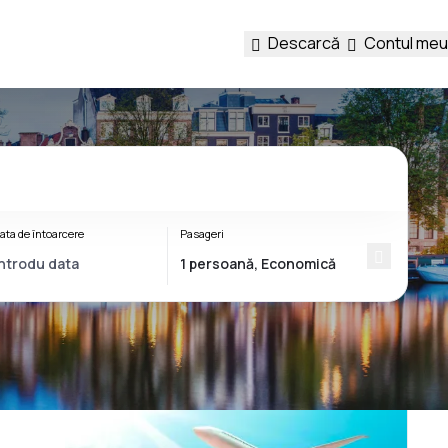
Descarcă
Contul meu
ata de întoarcere
Pasageri