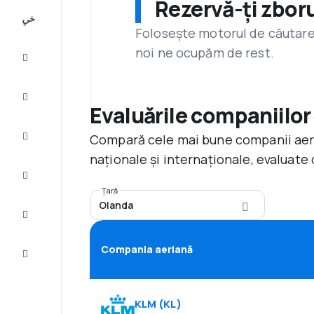
Rezervă-ți zboru
All-
inclusive
Folosește motorul de căutare 
noi ne ocupăm de rest.
City
Break
Cazare
Evaluările companiilor
Compară cele mai bune companii aerie
Oferte
naționale și internaționale, evaluate 
Finalizează
călătoria
Țară
Olanda
Inspiraţie şi
recomandări
Compania aeriană
Servicii
clienți
KLM
(
KL
)