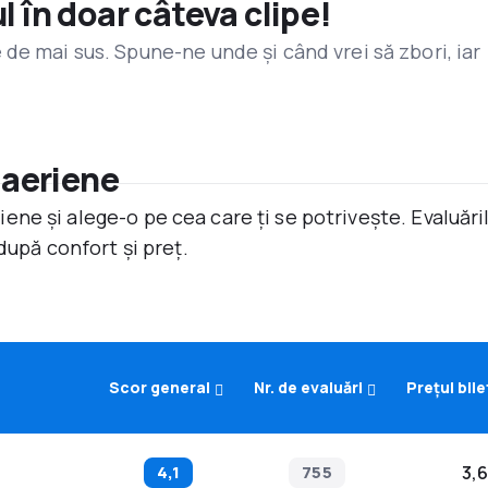
l în doar câteva clipe!
de mai sus. Spune-ne unde și când vrei să zbori, iar
 aeriene
ne și alege-o pe cea care ți se potrivește. Evaluăr
după confort și preț.
Scor general
Nr. de evaluări
Prețul bile
4,1
755
3,6