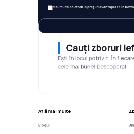
Mai multe călătorii la prețuri avantajoase în news
Cauți zboruri ie
Ești în locul potrivit. În fiec
cele mai bune! Descoperă!
Află mai multe
Zb
Blogul
Bil