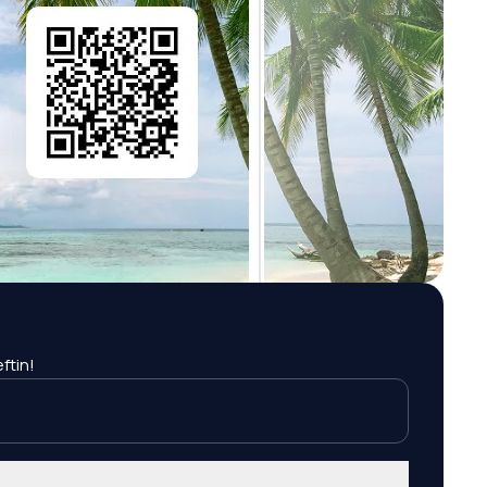
ftin!