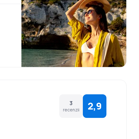
3
2,9
recenzii