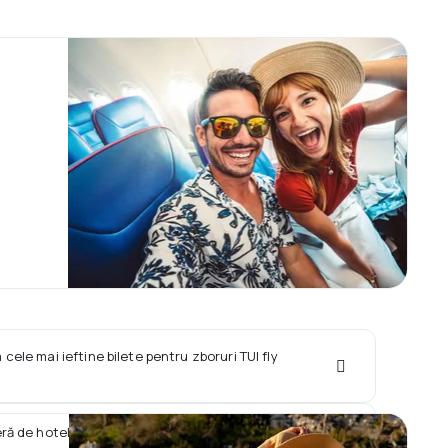
 cele mai ieftine bilete pentru zboruri TUI fly
eră de hotel împreună cu zborul TUI fly Netherlands?