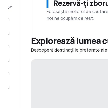
Rezervă-ți zboru
All-
inclusive
Folosește motorul de căutare 
noi ne ocupăm de rest.
City
Break
Cazare
Explorează lumea c
Oferte
Descoperă destinațiile preferate ale
Finalizează
călătoria
Inspiraţie şi
recomandări
Servicii
clienți