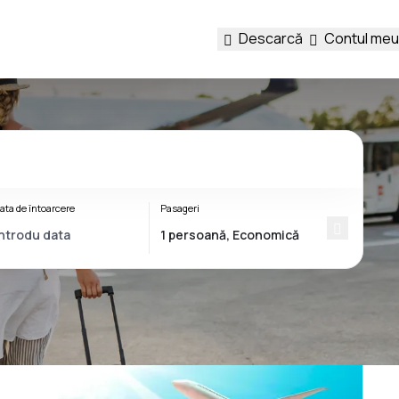
Descarcă
Contul meu
ata de întoarcere
Pasageri