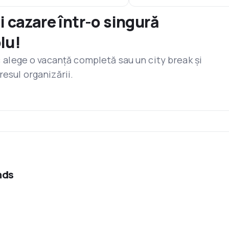
și cazare într-o singură
lu!
r: alege o vacanță completă sau un city break și
resul organizării.
nds