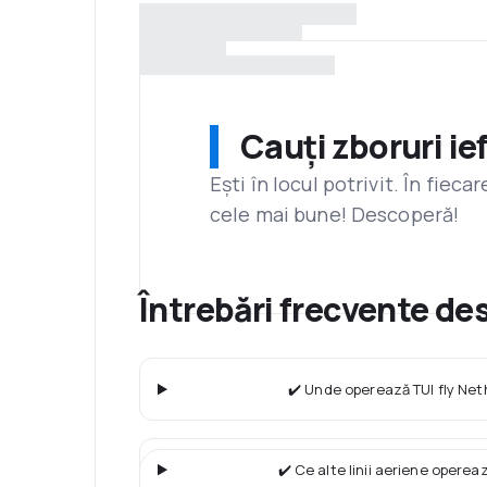
Cauți zboruri ie
Ești în locul potrivit. În fiec
cele mai bune! Descoperă!
Întrebări frecvente de
✔️ Unde operează TUI fly Net
✔️ Ce alte linii aeriene operea