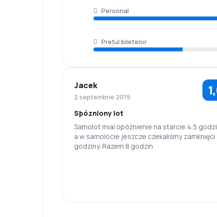
Personal
Prețul biletelor
Jacek
1
2 septembrie 2019
Sþózniony lot
Samolot mial opóżnienie na starcie 4,5 godziny
a w samolocie jeszcze czekaliśmy zamknięci 
godziny. Razem 8 godzin