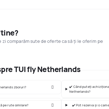
ftine?
are zi comparăm sute de oferte ca să ți le oferim pe
spre TUI fly Netherlands
✔️ Când puteți achiziționa
herlands zboruri?
Netherlands?
ză pe rute similare?
✔️ Pot rezerva și o cam