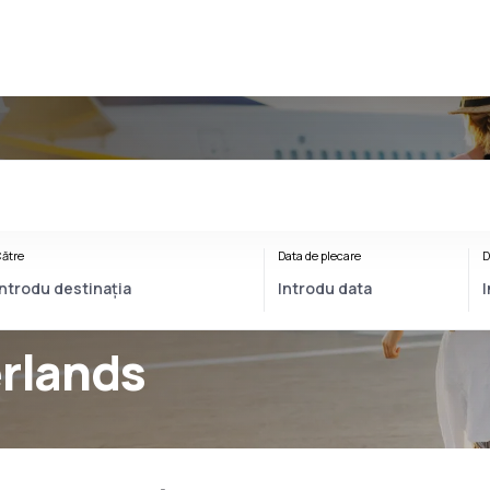
ătre
Data de plecare
D
erlands