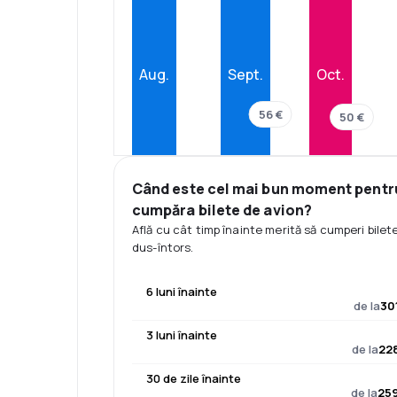
Aug.
Sept.
Oct.
56 €
50 €
Când este cel mai bun moment pentr
cumpăra bilete de avion?
Află cu cât timp înainte merită să cumperi bilet
dus-întors.
6 luni înainte
de la
30
3 luni înainte
de la
228
30 de zile înainte
de la
259