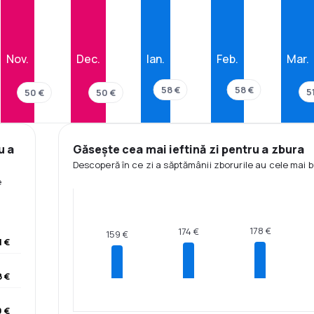
Nov.
Dec.
Ian.
Feb.
Mar.
58 €
58 €
5
50 €
50 €
u a
Găsește cea mai ieftină zi pentru a zbura
Descoperă în ce zi a săptămânii zborurile au cele mai b
e
178 €
174 €
159 €
1 €
 €
 €