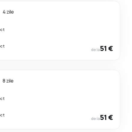
u
4 zile
ect
ect
51 €
de la
u
8 zile
ect
ect
51 €
de la