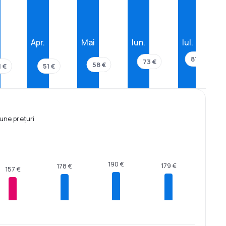
Apr.
Mai
Iun.
Iul.
87 €
73 €
58 €
1 €
51 €
une prețuri
190 €
179 €
178 €
157 €