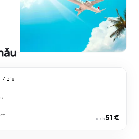
inău
u
4 zile
ect
ect
51 €
de la