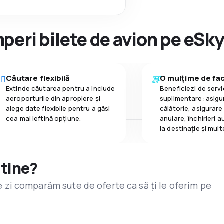
peri bilete de avion pe eSk
Căutare flexibilă
O mulțime de faci
Extinde căutarea pentru a include
Beneficiezi de servic
aeroporturile din apropiere și
suplimentare: asigu
alege date flexibile pentru a găsi
călătorie, asigurare
cea mai ieftină opțiune.
anulare, închirieri a
la destinaţie și mult
ftine?
are zi comparăm sute de oferte ca să ți le oferim pe