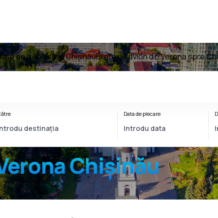
ilete de avion spre Chișinău
Bilete de avion din Verona spre Ch
ătre
Data de plecare
D
Verona Chișinău