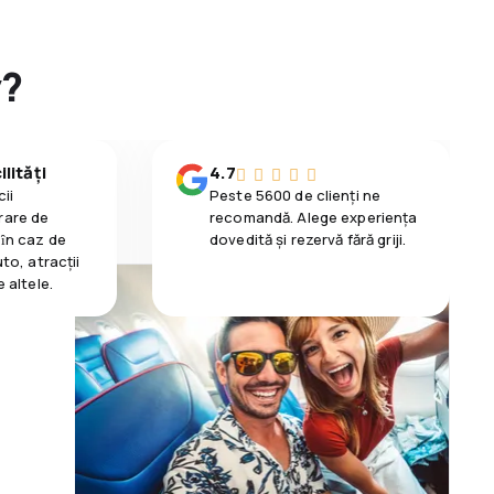
y?
lități
4.7
ii
Peste 5600 de clienți ne
rare de
recomandă. Alege experiența
 ȋn caz de
dovedită și rezervă fără griji.
uto, atracții
e altele.