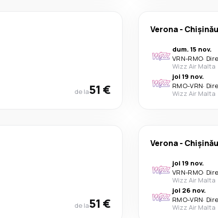
Verona
-
Chișină
dum. 15 nov.
VRN
-
RMO
·
Dir
Wizz Air Malta
joi 19 nov.
51 €
RMO
-
VRN
·
Dir
de la
Wizz Air Malta
Verona
-
Chișină
joi 19 nov.
VRN
-
RMO
·
Dir
Wizz Air Malta
joi 26 nov.
51 €
RMO
-
VRN
·
Dir
de la
Wizz Air Malta