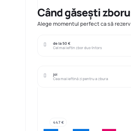
Când găsești zborur
Alege momentul perfect ca să rezervi
de la 50 €
Cel mai ieftin zbor dus-întors
joi
Cea mai ieftină zi pentru a zbura
447 €