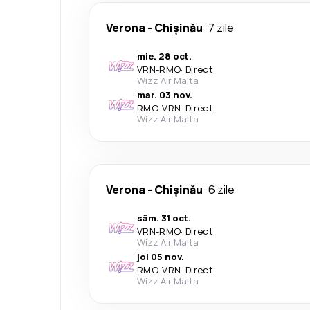
Verona
-
Chișinău
7 zile
mie. 28 oct.
VRN
-
RMO
·
Direct
Wizz Air Malta
mar. 03 nov.
RMO
-
VRN
·
Direct
Wizz Air Malta
Verona
-
Chișinău
6 zile
sâm. 31 oct.
VRN
-
RMO
·
Direct
Wizz Air Malta
joi 05 nov.
RMO
-
VRN
·
Direct
Wizz Air Malta