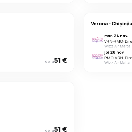
Verona
-
Chișină
mar. 24 nov.
VRN
-
RMO
·
Dir
Wizz Air Malta
joi 26 nov.
51 €
RMO
-
VRN
·
Dir
de la
Wizz Air Malta
51 €
de la