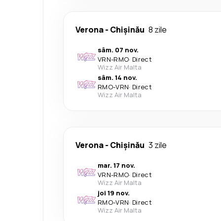
Verona
-
Chișinău
8 zile
sâm. 07 nov.
VRN
-
RMO
·
Direct
Wizz Air Malta
sâm. 14 nov.
RMO
-
VRN
·
Direct
Wizz Air Malta
Verona
-
Chișinău
3 zile
mar. 17 nov.
VRN
-
RMO
·
Direct
Wizz Air Malta
joi 19 nov.
RMO
-
VRN
·
Direct
Wizz Air Malta