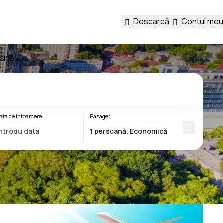
Descarcă
Contul meu
ișinău
ata de întoarcere
Pasageri