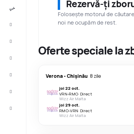
Rezervă-ți zboru
All-
inclusive
Folosește motorul de căutare 
noi ne ocupăm de rest.
City
Break
Cazare
Oferte speciale la 
Oferte
Finalizează
Verona
-
Chișinău
8 zile
călătoria
joi 22 oct.
Inspiraţie şi
VRN
-
RMO
·
Direct
recomandări
Wizz Air Malta
joi 29 oct.
Servicii
RMO
-
VRN
·
Direct
clienți
Wizz Air Malta