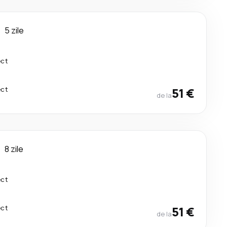
u
5 zile
ect
ect
51 €
de la
u
8 zile
ect
ect
51 €
de la