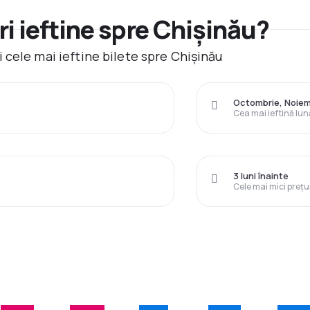
i ieftine spre Chișinău?
 cele mai ieftine bilete spre Chișinău
Octombrie, Noiem
Cea mai ieftină lun
3 luni înainte
Cele mai mici prețu