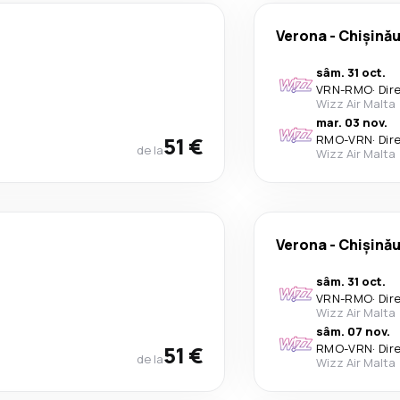
Verona
-
Chișină
sâm. 31 oct.
VRN
-
RMO
·
Dir
Wizz Air Malta
mar. 03 nov.
51 €
RMO
-
VRN
·
Dir
de la
Wizz Air Malta
Verona
-
Chișină
sâm. 31 oct.
VRN
-
RMO
·
Dir
Wizz Air Malta
sâm. 07 nov.
51 €
RMO
-
VRN
·
Dir
de la
Wizz Air Malta