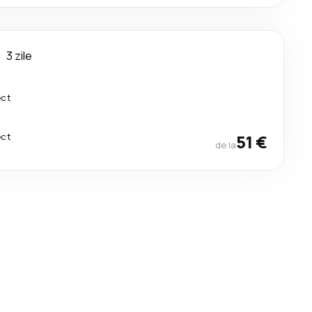
u
3 zile
ect
ect
51 €
de la