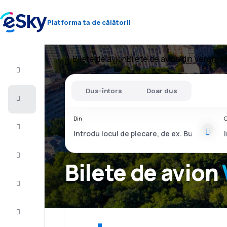
Platforma ta de călătorii
Bilete de avion
Bilete de avion din Verona
B
Zbor+Hotel
Dus-întors
Doar dus
Bilete
de
avion
Din
C
Vacanţe
Vară
2026
Bilete de avion
Iarnă
2026/27
Last
minute