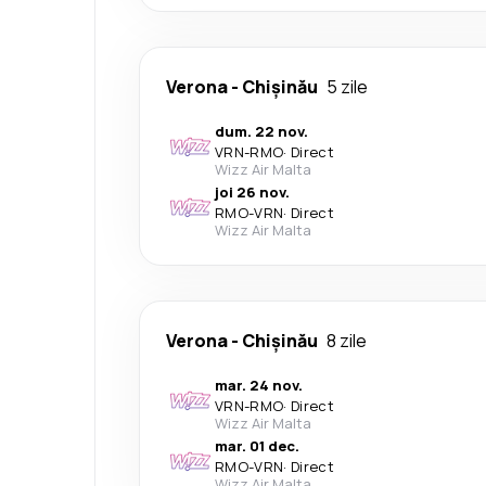
Verona
-
Chișinău
5 zile
dum. 22 nov.
VRN
-
RMO
·
Direct
Wizz Air Malta
joi 26 nov.
RMO
-
VRN
·
Direct
Wizz Air Malta
Verona
-
Chișinău
8 zile
mar. 24 nov.
VRN
-
RMO
·
Direct
Wizz Air Malta
mar. 01 dec.
RMO
-
VRN
·
Direct
Wizz Air Malta