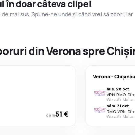
l în doar câteva clipe!
de mai sus. Spune-ne unde și când vrei să zbori, iar
zboruri din Verona spre Chiș
Verona
-
Chișină
mie. 28 oct.
VRN
-
RMO
·
Dir
Wizz Air Malta
sâm. 31 oct.
51 €
RMO
-
VRN
·
Dir
de la
Wizz Air Malta