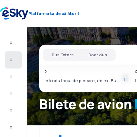
Platforma ta de călătorii
Bilete de avion
Bilete de avion din Bologna
Zbor+Hotel
Dus-întors
Doar dus
Bilete
de
avion
Din
C
Vacanţe
Vară
2026
Bilete de avion
Iarnă
2026/27
Last
minute