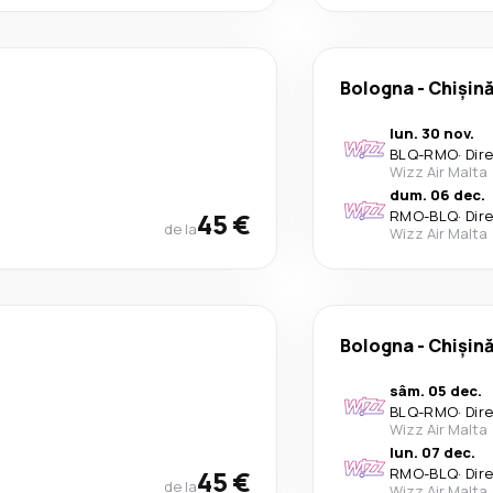
Bologna
-
Chișin
lun. 30 nov.
BLQ
-
RMO
·
Dir
Wizz Air Malta
dum. 06 dec.
45 €
RMO
-
BLQ
·
Dir
de la
Wizz Air Malta
Bologna
-
Chișin
sâm. 05 dec.
BLQ
-
RMO
·
Dir
Wizz Air Malta
lun. 07 dec.
45 €
RMO
-
BLQ
·
Dir
de la
Wizz Air Malta