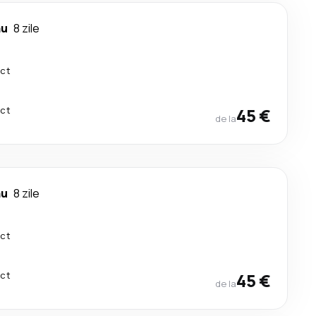
ău
8 zile
ect
ect
45 €
de la
ău
8 zile
ect
ect
45 €
de la