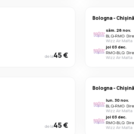
Bologna
-
Chișin
sâm. 28 nov.
BLQ
-
RMO
·
Dir
Wizz Air Malta
joi 03 dec.
45 €
RMO
-
BLQ
·
Dir
de la
Wizz Air Malta
Bologna
-
Chișin
lun. 30 nov.
BLQ
-
RMO
·
Dir
Wizz Air Malta
joi 03 dec.
45 €
RMO
-
BLQ
·
Dir
de la
Wizz Air Malta