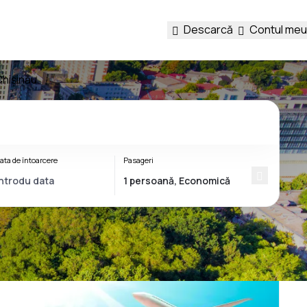
Descarcă
Contul meu
Chișinău
ata de întoarcere
Pasageri