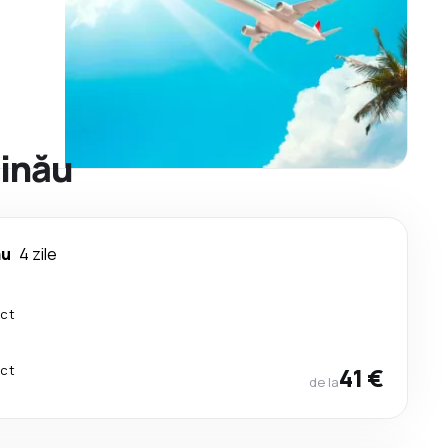
șinău
ău
4 zile
ect
ect
41 €
de la