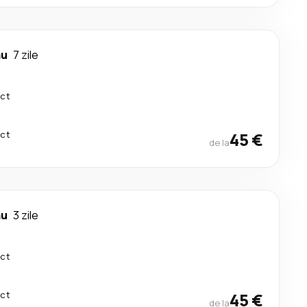
ău
7 zile
ect
ect
45 €
de la
ău
3 zile
ect
ect
45 €
de la