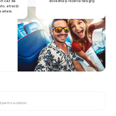
 ȋn caz de
dovedită și rezervă fără griji.
uto, atracții
e altele.
ă pentru a călători