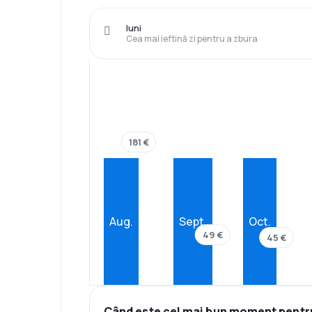
luni
Cea mai ieftină zi pentru a zbura
181 €
Aug.
Sept.
Oct.
49 €
45 €
Când este cel mai bun moment pentr