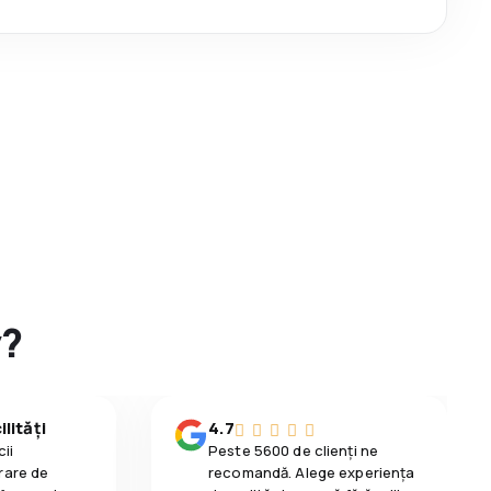
y?
lități
4.7
ii
Peste 5600 de clienți ne
rare de
recomandă. Alege experiența