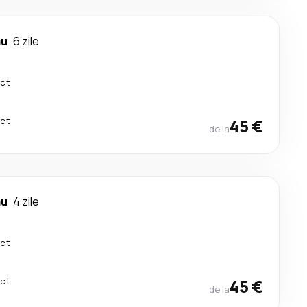
ău
6 zile
ect
ect
45 €
de la
ău
4 zile
ect
ect
45 €
de la