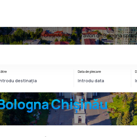
Bilete de avion spre Chișinău
Bilete de avion din Bologna spre 
ătre
Data de plecare
D
Bologna Chișinău