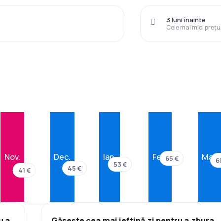
3 luni înainte
Cele mai mici prețu
Nov.
Dec.
Ian.
Feb.
Mar.
65 €
6
53 €
45 €
41 €
u a
Găsește cea mai ieftină zi pentru a zbura