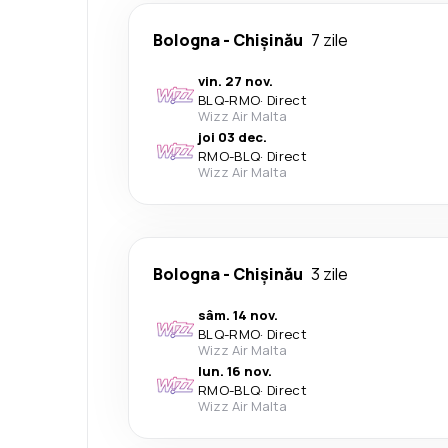
Bologna
-
Chișinău
7 zile
vin. 27 nov.
BLQ
-
RMO
·
Direct
Wizz Air Malta
joi 03 dec.
RMO
-
BLQ
·
Direct
Wizz Air Malta
Bologna
-
Chișinău
3 zile
sâm. 14 nov.
BLQ
-
RMO
·
Direct
Wizz Air Malta
lun. 16 nov.
RMO
-
BLQ
·
Direct
Wizz Air Malta