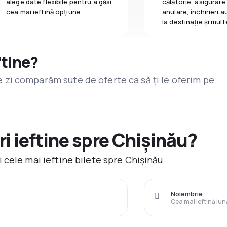
alege date flexibile pentru a găsi
călătorie, asigurare
cea mai ieftină opțiune.
anulare, închirieri a
la destinaţie și mult
ftine?
are zi comparăm sute de oferte ca să ți le oferim pe
i ieftine spre Chișinău?
 cele mai ieftine bilete spre Chișinău
Noiembrie
Cea mai ieftină lun