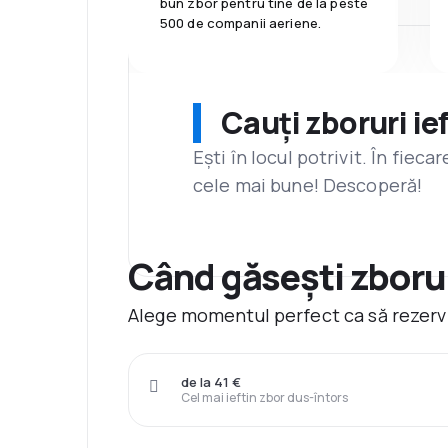
bun zbor pentru tine de la peste
500 de companii aeriene.
Cauți zboruri ie
Ești în locul potrivit. În fiec
cele mai bune! Descoperă!
Când găsești zborur
Alege momentul perfect ca să rezervi
de la 41 €
Cel mai ieftin zbor dus-întors