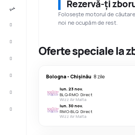
Rezervă-ți zboru
All-
inclusive
Folosește motorul de căutare 
noi ne ocupăm de rest.
City
Break
Cazare
Oferte speciale la 
Oferte
Finalizează
Bologna
-
Chișinău
8 zile
călătoria
lun. 23 nov.
Inspiraţie şi
BLQ
-
RMO
·
Direct
recomandări
Wizz Air Malta
lun. 30 nov.
Servicii
RMO
-
BLQ
·
Direct
clienți
Wizz Air Malta