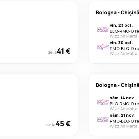
Bologna
-
Chișin
vin. 23 oct.
BLQ
-
RMO
·
Dir
Wizz Air Malta
vin. 30 oct.
41 €
RMO
-
BLQ
·
Dir
de la
Wizz Air Malta
Bologna
-
Chișin
sâm. 14 nov.
BLQ
-
RMO
·
Dir
Wizz Air Malta
sâm. 21 nov.
45 €
RMO
-
BLQ
·
Dir
de la
Wizz Air Malta