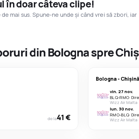
l în doar câteva clipe!
de mai sus. Spune-ne unde și când vrei să zbori, iar
zboruri din Bologna spre Chi
Bologna
-
Chișin
vin. 27 nov.
BLQ
-
RMO
·
Dir
Wizz Air Malta
lun. 30 nov.
41 €
RMO
-
BLQ
·
Dir
de la
Wizz Air Malta