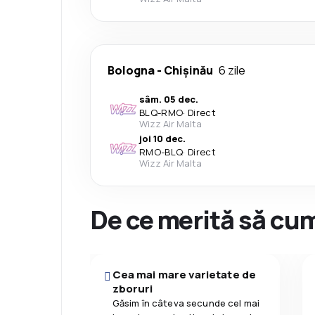
Bologna
-
Chișinău
6 zile
sâm. 05 dec.
BLQ
-
RMO
·
Direct
Wizz Air Malta
joi 10 dec.
RMO
-
BLQ
·
Direct
Wizz Air Malta
De ce merită să cum
Cea mai mare varietate de
zboruri
Găsim în câteva secunde cel mai