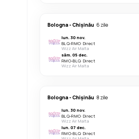
Bologna
-
Chișinău
6 zile
lun. 30 nov.
BLQ
-
RMO
·
Direct
Wizz Air Malta
sâm. 05 dec.
RMO
-
BLQ
·
Direct
Wizz Air Malta
Bologna
-
Chișinău
8 zile
lun. 30 nov.
BLQ
-
RMO
·
Direct
Wizz Air Malta
lun. 07 dec.
RMO
-
BLQ
·
Direct
Wizz Air Malta