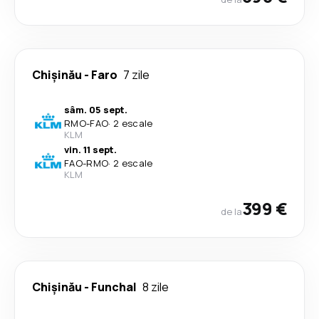
Chișinău
-
Faro
7 zile
sâm. 05 sept.
RMO
-
FAO
·
2 escale
KLM
vin. 11 sept.
FAO
-
RMO
·
2 escale
KLM
399 €
de la
Chișinău
-
Funchal
8 zile