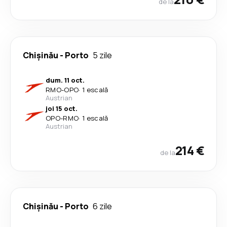
de la
Chișinău
-
Porto
5 zile
dum. 11 oct.
RMO
-
OPO
·
1 escală
Austrian
joi 15 oct.
OPO
-
RMO
·
1 escală
Austrian
214 €
de la
Chișinău
-
Porto
6 zile