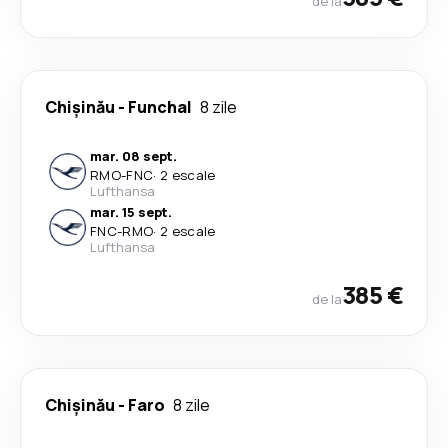
de la
Chișinău
-
Funchal
8 zile
mar. 08 sept.
RMO
-
FNC
·
2 escale
Lufthansa
mar. 15 sept.
FNC
-
RMO
·
2 escale
Lufthansa
385 €
de la
Chișinău
-
Faro
8 zile