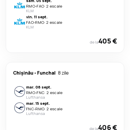
sâm. 05 sept.
RMO
-
FAO
·
2 escale
KLM
vin. 11 sept.
FAO
-
RMO
·
2 escale
KLM
405 €
de la
Chișinău
-
Funchal
8 zile
mar. 08 sept.
RMO
-
FNC
·
2 escale
Lufthansa
mar. 15 sept.
FNC
-
RMO
·
2 escale
Lufthansa
406 €
de la