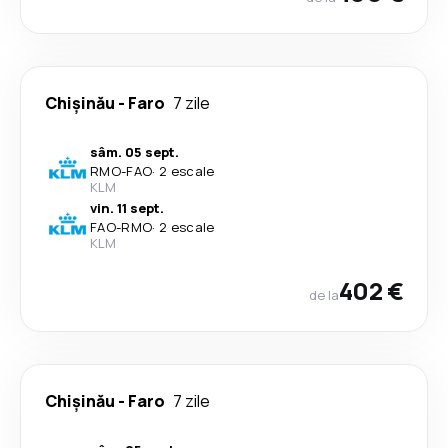
Chișinău
-
Faro
7 zile
sâm. 05 sept.
RMO
-
FAO
·
2 escale
KLM
vin. 11 sept.
FAO
-
RMO
·
2 escale
KLM
402 €
de la
Chișinău
-
Faro
7 zile