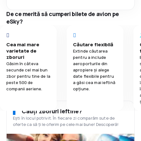
De ce merită să cumperi bilete de avion pe
eSky?
Cea mai mare
Căutare flexibilă
varietate de
Extinde căutarea
zboruri
pentru a include
Găsim în câteva
aeroporturile din
secunde cel mai bun
apropiere și alege
zbor pentru tine de la
date flexibile pentru
peste 500 de
a găsi cea mai ieftină
companii aeriene.
opțiune.
Cauți zboruri ieftine?
Ești în locul potrivit. În fiecare zi comparăm sute de
oferte ca să ți le oferim pe cele mai bune! Descoperă!