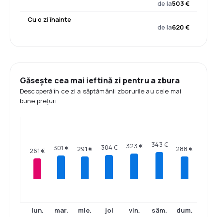
de la
503 €
Cu o zi înainte
de la
620 €
Găsește cea mai ieftină zi pentru a zbura
Descoperă în ce zi a săptămânii zborurile au cele mai
bune prețuri
343 €
323 €
304 €
301 €
291 €
288 €
261 €
lun.
mar.
mie.
joi
vin.
sâm.
dum.