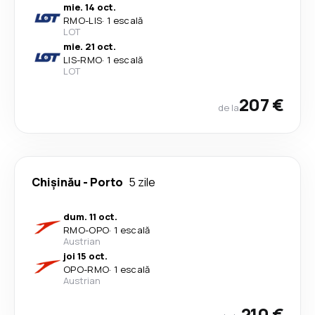
mie. 14 oct.
RMO
-
LIS
·
1 escală
LOT
mie. 21 oct.
LIS
-
RMO
·
1 escală
LOT
207 €
de la
Chișinău
-
Porto
5 zile
dum. 11 oct.
RMO
-
OPO
·
1 escală
Austrian
joi 15 oct.
OPO
-
RMO
·
1 escală
Austrian
210 €