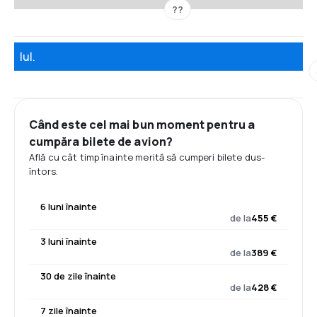
??
Iul.
Când este cel mai bun moment pentru a
cumpăra bilete de avion?
Află cu cât timp înainte merită să cumperi bilete dus-
întors.
6 luni înainte
de la
455 €
3 luni înainte
de la
389 €
30 de zile înainte
de la
428 €
7 zile înainte