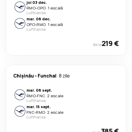
joi 03 dec.
RMO
-
OPO
·
1 escală
Lufthansa
mar. 08 dec.
OPO
-
RMO
·
1 escală
Lufthansa
219 €
de la
Chișinău
-
Funchal
8 zile
mar. 08 sept.
RMO
-
FNC
·
2 escale
Lufthansa
mar. 15 sept.
FNC
-
RMO
·
2 escale
Lufthansa
385 €