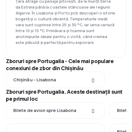
Țara atrage cu peisaje pitorești, de la munții Serra
da Estrela până la coastele stâncoase ale regiunii
Algarve. În Lisabona și Porto poți descoperi o istorie
bogată și o cultură vibrantă. Temperaturile medii
vara sunt cuprinse între 25 și 30 °C, iar iarna variază
între 10 și 15 °C. Primăvara și toamna sunt
anotimpurile ideale pentru o vizită, când vremea
este plăcută și perfectă pentru explorare.
Zboruri spre Portugalia - Cele mai populare
conexiuni de zbor din Chișinău
Chișinău - Lisabona
Zboruri spre Portugalia. Aceste destinații sunt
pe primul loc
Bilete de avion spre Lisabona
Bilete
Bilete