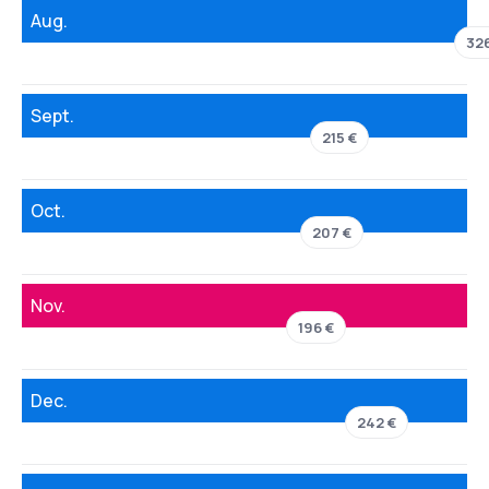
Aug.
326
Sept.
215 €
Oct.
207 €
Nov.
196 €
Dec.
242 €