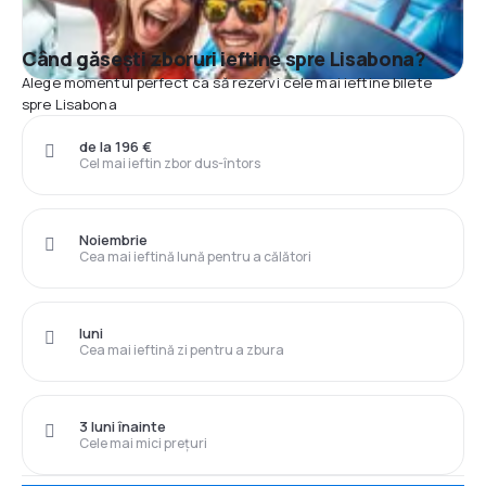
Când găsești zboruri ieftine spre Lisabona?
Alege momentul perfect ca să rezervi cele mai ieftine bilete
spre Lisabona
de la 196 €
Cel mai ieftin zbor dus-întors
Noiembrie
Cea mai ieftină lună pentru a călători
luni
Cea mai ieftină zi pentru a zbura
3 luni înainte
Cele mai mici prețuri