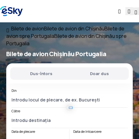
Bilete de avion
Bilete de avion din Chișinău
Bilete de
avion spre Portugalia
Bilete de avion din Chișinău spre
Portugalia
Bilete de avion
Chișinău Portugalia
Dus-întors
Doar dus
Din
Către
Data de plecare
Data de întoarcere