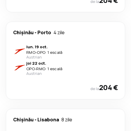
204 €
de la
Chișinău
-
Porto
4 zile
lun. 19 oct.
RMO
-
OPO
·
1 escală
Austrian
joi 22 oct.
OPO
-
RMO
·
1 escală
Austrian
204 €
de la
Chișinău
-
Lisabona
8 zile