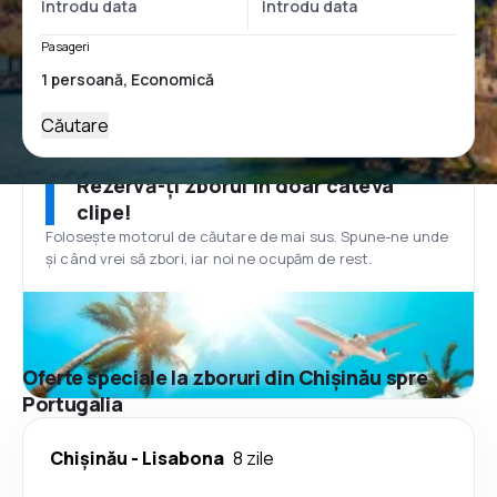
Pasageri
Căutare
Rezervă-ți zborul în doar câteva
clipe!
Folosește motorul de căutare de mai sus. Spune-ne unde
și când vrei să zbori, iar noi ne ocupăm de rest.
Oferte speciale la zboruri din Chișinău spre
Portugalia
Chișinău
-
Lisabona
8 zile