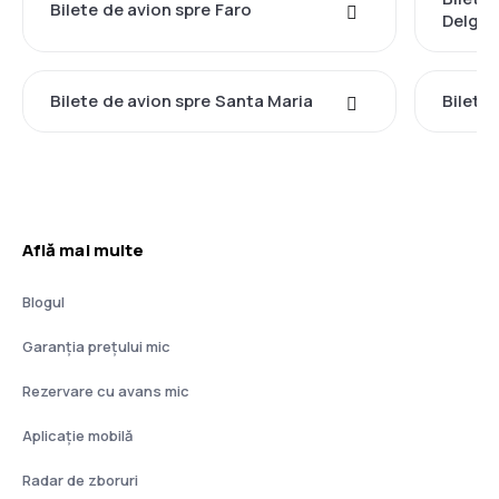
Bilete de avion spre Faro
Delga
Bilete de avion spre Santa Maria
Bilete
Află mai multe
Blogul
Garanția prețului mic
Rezervare cu avans mic
Aplicație mobilă
Radar de zboruri