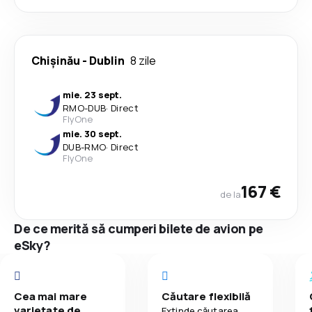
Chișinău
-
Dublin
8 zile
mie. 23 sept.
RMO
-
DUB
·
Direct
FlyOne
mie. 30 sept.
DUB
-
RMO
·
Direct
FlyOne
167 €
de la
De ce merită să cumperi bilete de avion pe
eSky?
Cea mai mare
Căutare flexibilă
varietate de
Extinde căutarea