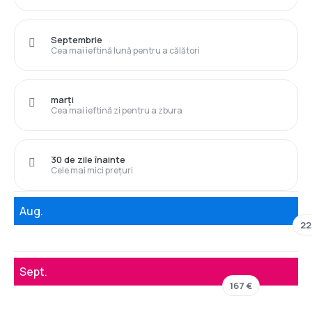
Septembrie
Cea mai ieftină lună pentru a călători
marți
Cea mai ieftină zi pentru a zbura
30 de zile înainte
Cele mai mici prețuri
Aug.
22
Sept.
167 €