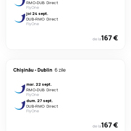
RMO
-
DUB
·
Direct
FlyOne
joi 24 sept.
DUB
-
RMO
·
Direct
FlyOne
167 €
de la
Chișinău
-
Dublin
6 zile
mar. 22 sept.
RMO
-
DUB
·
Direct
FlyOne
dum. 27 sept.
DUB
-
RMO
·
Direct
FlyOne
167 €
de la