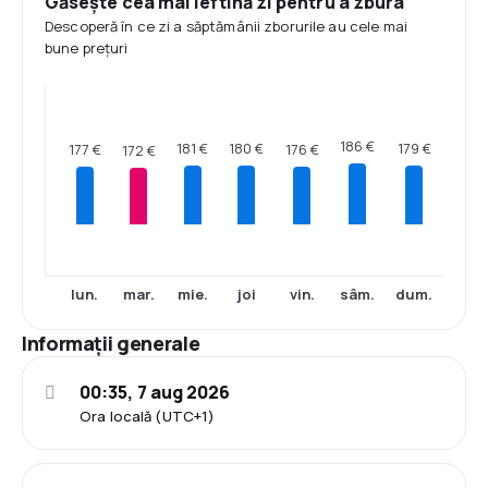
Găsește cea mai ieftină zi pentru a zbura
Descoperă în ce zi a săptămânii zborurile au cele mai
bune prețuri
186 €
181 €
180 €
179 €
177 €
176 €
172 €
lun.
mar.
mie.
joi
vin.
sâm.
dum.
Informații generale
00:35, 7 aug 2026
Ora locală (UTC+1)