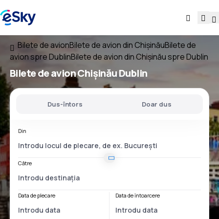
Bilete de avion
Bilete de avion din Chișinău
Bilete de
avion spre Dublin
Bilete de avion din Chișinău spre Dublin
Bilete de avion
Chișinău Dublin
Dus-întors
Doar dus
Din
Către
Data de plecare
Data de întoarcere