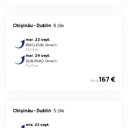
Chișinău
-
Dublin
8 zile
mar. 22 sept.
RMO
-
DUB
·
Direct
FlyOne
mar. 29 sept.
DUB
-
RMO
·
Direct
FlyOne
167 €
de la
Chișinău
-
Dublin
5 zile
mie. 23 sept.