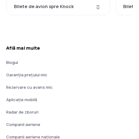
Bilete de avion spre Knock
Bilete 
Află mai multe
Blogul
Garanția prețului mic
Rezervare cu avans mic
Aplicație mobilă
Radar de zboruri
Companii aeriene
Companii aeriene naţionale