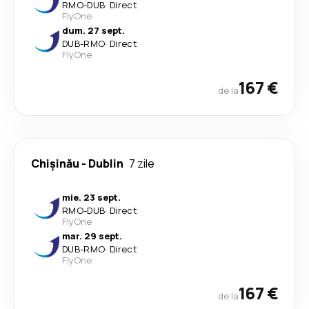
RMO
-
DUB
·
Direct
FlyOne
dum. 27 sept.
DUB
-
RMO
·
Direct
FlyOne
167 €
de la
Chișinău
-
Dublin
7 zile
mie. 23 sept.
RMO
-
DUB
·
Direct
FlyOne
mar. 29 sept.
DUB
-
RMO
·
Direct
FlyOne
167 €
de la