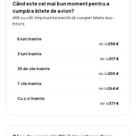
Când este cel mai bun moment pentru a
cumpăra bilete de avion?
Află cu cât timp înainte merită să cumperi bilete dus-
întors.
6 luni înainte
de la
296 €
3 luni înainte
de la
217 €
30 de zile înainte
de la
205 €
7 zile înainte
de la
246 €
Cu o zi înainte
de la
371 €