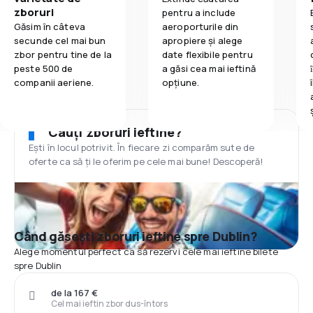
zboruri
pentru a include
Găsim în câteva
aeroporturile din
secunde cel mai bun
apropiere și alege
zbor pentru tine de la
date flexibile pentru
peste 500 de
a găsi cea mai ieftină
companii aeriene.
opțiune.
Cauți zboruri ieftine?
Ești în locul potrivit. În fiecare zi comparăm sute de
oferte ca să ți le oferim pe cele mai bune! Descoperă!
Când găsești zboruri ieftine spre Dublin?
Alege momentul perfect ca să rezervi cele mai ieftine bilete
spre Dublin
de la 167 €
Cel mai ieftin zbor dus-întors