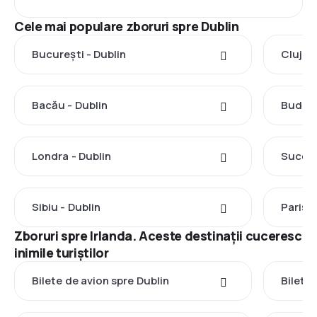
Cele mai populare zboruri spre Dublin
București - Dublin
Cluj-N
Bacău - Dublin
Budape
Londra - Dublin
Suceav
Sibiu - Dublin
Paris -
Zboruri spre Irlanda. Aceste destinații cuceresc
inimile turiștilor
Bilete de avion spre Dublin
Bilete