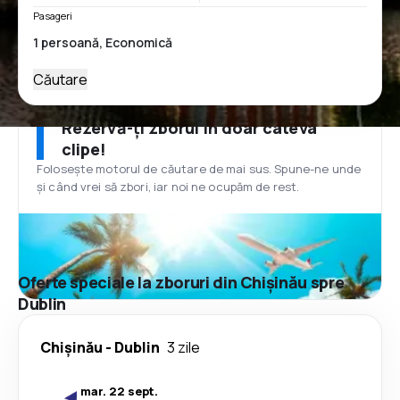
Pasageri
Căutare
Rezervă-ți zborul în doar câteva
clipe!
Folosește motorul de căutare de mai sus. Spune-ne unde
și când vrei să zbori, iar noi ne ocupăm de rest.
Oferte speciale la zboruri din Chișinău spre
Dublin
Chișinău
-
Dublin
3 zile
mar. 22 sept.