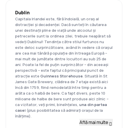
Dublin
Capitala Irlandei este, fără îndoială, un oraș al
distracției și decadenței. Dacă sunteți în căutarea
unei destinații pline de viață unde alcoolul și
petrecerile sunt la ordinea zilei, trebuie neapărat să
vedeți Dublinul! Tendința către stilul furtunos nu
este deloc surprinzătoare, având în vedere că orașul
are cea mai tânără populație din întreaga Europă –
mai mult de jumătate dintre locuitori au sub 25 de
ani. Poate la fel de puțin surprinzător – din aceeași
perspectivă – este faptul că principalul punct de
atracție este
Guinness Storehouse
. Situată în St
James Gate Brewery, clădirea de 7 etaje există aici
încă din 1759, fiind remodelată între timp pentru a
arăta ca o halbă de bere. Ca fapt divers, peste 10
milioane de halbe de bere sunt produse aici zilnic –
ca vizitator, veți primi, bineînțeles,
una din partea
casei
(plus posibilitatea să admirați orașul de la
înălțime).
Află mai multe