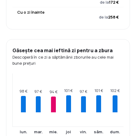
de la
172 €
Cu o zi înainte
de la
258 €
Găsește cea mai ieftină zi pentru a zbura
Descoperă în ce zi a săptămânii zborurile au cele mai
bune prețuri
102 €
101 €
101 €
98 €
97 €
97 €
94 €
lun.
mar.
mie.
joi
vin.
sâm.
dum.