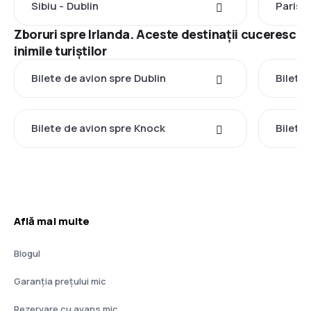
Sibiu - Dublin
Paris -
Zboruri spre Irlanda. Aceste destinații cuceresc
inimile turiștilor
Bilete de avion spre Dublin
Bilete
Bilete de avion spre Knock
Bilete 
Află mai multe
Blogul
Garanția prețului mic
Rezervare cu avans mic