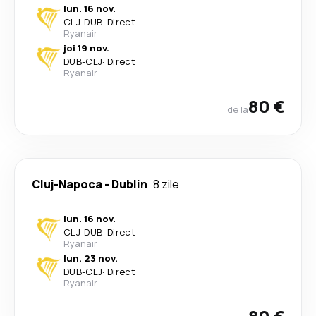
lun. 16 nov.
CLJ
-
DUB
·
Direct
Ryanair
joi 19 nov.
DUB
-
CLJ
·
Direct
Ryanair
80 €
de la
Cluj-Napoca
-
Dublin
8 zile
lun. 16 nov.
CLJ
-
DUB
·
Direct
Ryanair
lun. 23 nov.
DUB
-
CLJ
·
Direct
Ryanair