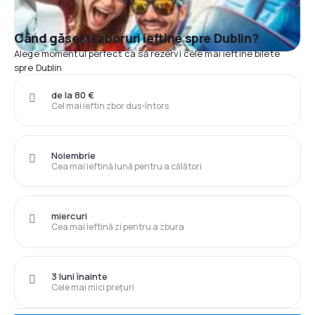
Când găsești zboruri ieftine spre Dublin?
Alege momentul perfect ca să rezervi cele mai ieftine bilete
spre Dublin
de la 80 €
Cel mai ieftin zbor dus-întors
Noiembrie
Cea mai ieftină lună pentru a călători
miercuri
Cea mai ieftină zi pentru a zbura
3 luni înainte
Cele mai mici prețuri