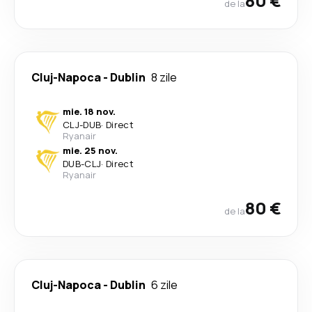
80 €
de la
Cluj-Napoca
-
Dublin
8 zile
mie. 18 nov.
CLJ
-
DUB
·
Direct
Ryanair
mie. 25 nov.
DUB
-
CLJ
·
Direct
Ryanair
80 €
de la
Cluj-Napoca
-
Dublin
6 zile