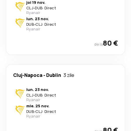
joi 19 nov.
CLJ
-
DUB
·
Direct
Ryanair
lun. 23 nov.
DUB
-
CLJ
·
Direct
Ryanair
80 €
de la
Cluj-Napoca
-
Dublin
3 zile
lun. 23 nov.
CLJ
-
DUB
·
Direct
Ryanair
mie. 25 nov.
DUB
-
CLJ
·
Direct
Ryanair
80 €