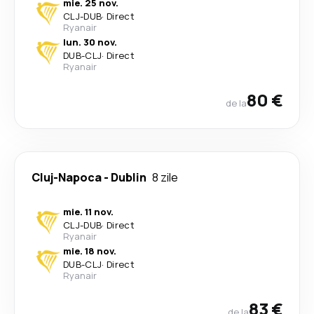
mie. 25 nov.
CLJ
-
DUB
·
Direct
Ryanair
lun. 30 nov.
DUB
-
CLJ
·
Direct
Ryanair
80 €
de la
Cluj-Napoca
-
Dublin
8 zile
mie. 11 nov.
CLJ
-
DUB
·
Direct
Ryanair
mie. 18 nov.
DUB
-
CLJ
·
Direct
Ryanair
83 €
de la