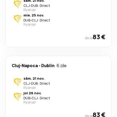
sâm. 21 nov.
CLJ
-
DUB
·
Direct
Ryanair
mie. 25 nov.
DUB
-
CLJ
·
Direct
Ryanair
83 €
de la
Cluj-Napoca
-
Dublin
6 zile
sâm. 21 nov.
CLJ
-
DUB
·
Direct
Ryanair
joi 26 nov.
DUB
-
CLJ
·
Direct
Ryanair
83 €
de la