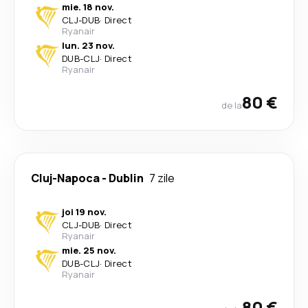
mie. 18 nov.
CLJ
-
DUB
·
Direct
Ryanair
lun. 23 nov.
DUB
-
CLJ
·
Direct
Ryanair
80 €
de la
Cluj-Napoca
-
Dublin
7 zile
joi 19 nov.
CLJ
-
DUB
·
Direct
Ryanair
mie. 25 nov.
DUB
-
CLJ
·
Direct
Ryanair
80 €