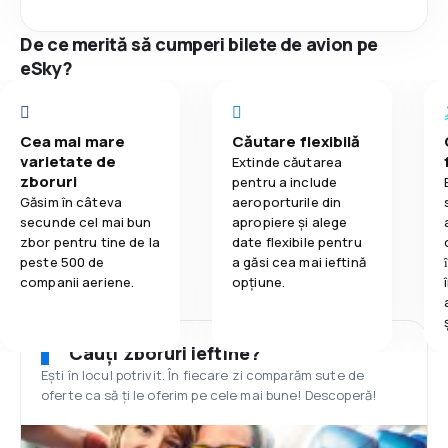
De ce merită să cumperi bilete de avion pe
eSky?
Cea mai mare
Căutare flexibilă
varietate de
Extinde căutarea
zboruri
pentru a include
Găsim în câteva
aeroporturile din
secunde cel mai bun
apropiere și alege
zbor pentru tine de la
date flexibile pentru
peste 500 de
a găsi cea mai ieftină
companii aeriene.
opțiune.
Cauți zboruri ieftine?
Ești în locul potrivit. În fiecare zi comparăm sute de
oferte ca să ți le oferim pe cele mai bune! Descoperă!