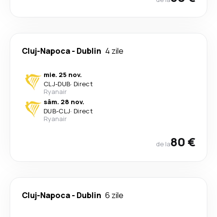
Cluj-Napoca
-
Dublin
4 zile
mie. 25 nov.
CLJ
-
DUB
·
Direct
Ryanair
sâm. 28 nov.
DUB
-
CLJ
·
Direct
Ryanair
80 €
de la
Cluj-Napoca
-
Dublin
6 zile