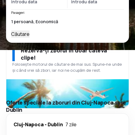
Pasageri
Căutare
Rezervă-ți zborul în doar câteva
clipe!
Folosește motorul de căutare de mai sus. Spune-ne unde
și când vrei să zbori, iar noi ne ocupăm de rest.
Oferte speciale la zboruri din Cluj-Napoca spre
Dublin
Cluj-Napoca
-
Dublin
7 zile