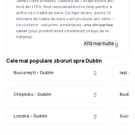
James Gate Brewery, clădirea de 7 etaje există aici
încă din 1759, fiind remodelată între timp pentru a
arăta ca o halbă de bere. Ca fapt divers, peste 10
milioane de halbe de bere sunt produse aici zilnic –
ca vizitator, veți primi, bineînțeles,
una din partea
casei
(plus posibilitatea să admirați orașul de la
înălțime).
Află mai multe
Cele mai populare zboruri spre Dublin
București - Dublin
Iași - 
Chișinău - Dublin
Budape
Londra - Dublin
Suceav