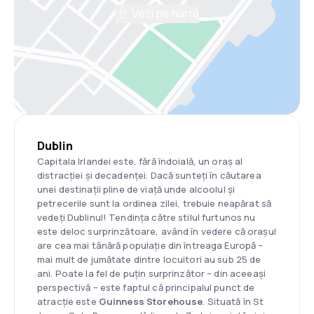
Vezi pe hartă
Dublin
Capitala Irlandei este, fără îndoială, un oraș al
distracției și decadenței. Dacă sunteți în căutarea
unei destinații pline de viață unde alcoolul și
petrecerile sunt la ordinea zilei, trebuie neapărat să
vedeți Dublinul! Tendința către stilul furtunos nu
este deloc surprinzătoare, având în vedere că orașul
are cea mai tânără populație din întreaga Europă –
mai mult de jumătate dintre locuitori au sub 25 de
ani. Poate la fel de puțin surprinzător – din aceeași
perspectivă – este faptul că principalul punct de
atracție este
Guinness Storehouse
. Situată în St