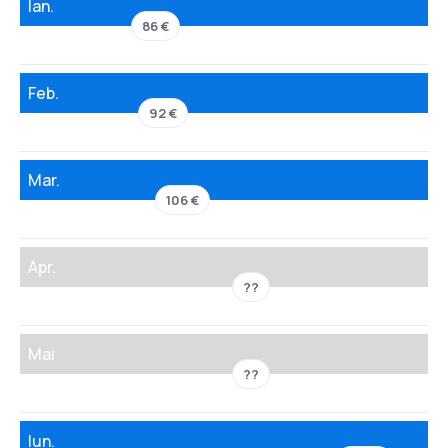
Ian.
86 €
Feb.
92 €
Mar.
106 €
Apr.
??
Mai
??
Iun.