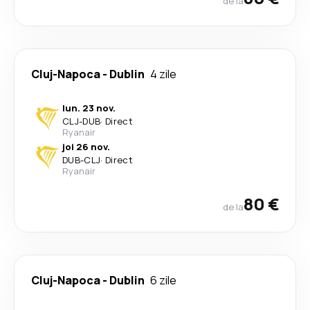
de la
Cluj-Napoca
-
Dublin
4 zile
lun. 23 nov.
CLJ
-
DUB
·
Direct
Ryanair
joi 26 nov.
DUB
-
CLJ
·
Direct
Ryanair
80 €
de la
Cluj-Napoca
-
Dublin
6 zile