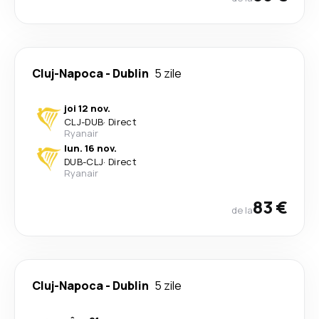
Cluj-Napoca
-
Dublin
5 zile
joi 12 nov.
CLJ
-
DUB
·
Direct
Ryanair
lun. 16 nov.
DUB
-
CLJ
·
Direct
Ryanair
83 €
de la
Cluj-Napoca
-
Dublin
5 zile