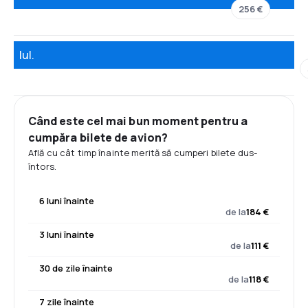
256 €
Iul.
Când este cel mai bun moment pentru a
cumpăra bilete de avion?
Află cu cât timp înainte merită să cumperi bilete dus-
întors.
6 luni înainte
de la
184 €
3 luni înainte
de la
111 €
30 de zile înainte
de la
118 €
7 zile înainte