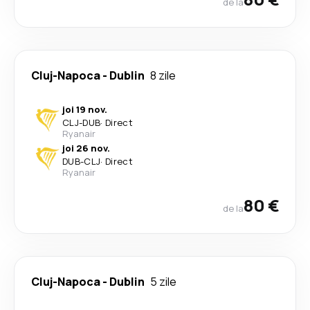
de la
Cluj-Napoca
-
Dublin
8 zile
joi 19 nov.
CLJ
-
DUB
·
Direct
Ryanair
joi 26 nov.
DUB
-
CLJ
·
Direct
Ryanair
80 €
de la
Cluj-Napoca
-
Dublin
5 zile