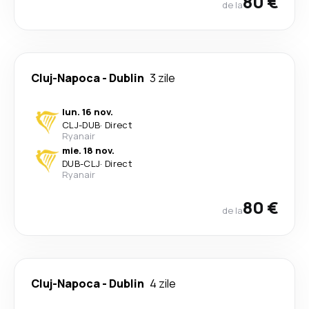
80 €
de la
Cluj-Napoca
-
Dublin
3 zile
lun. 16 nov.
CLJ
-
DUB
·
Direct
Ryanair
mie. 18 nov.
DUB
-
CLJ
·
Direct
Ryanair
80 €
de la
Cluj-Napoca
-
Dublin
4 zile