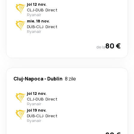
joi 12 nov.
CLJ
-
DUB
·
Direct
Ryanair
mie. 18 nov.
DUB
-
CLJ
·
Direct
Ryanair
80 €
de la
Cluj-Napoca
-
Dublin
8 zile
joi 12 nov.
CLJ
-
DUB
·
Direct
Ryanair
joi 19 nov.
DUB
-
CLJ
·
Direct
Ryanair