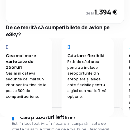
1.394 €
de la
De ce merită să cumperi bilete de avion pe
eSky?
Cea mai mare
Căutare flexibilă
varietate de
Extinde căutarea
zboruri
pentru a include
Găsim în câteva
aeroporturile din
secunde cel mai bun
apropiere și alege
zbor pentru tine de la
date flexibile pentru
peste 500 de
a găsi cea mai ieftină
companii aeriene.
opțiune.
Cauți zboruri ieftine?
Ești în locul potrivit. În fiecare zi comparăm sute de
oferte ca să ți le oferim pe cele mai bune! Descoperă!