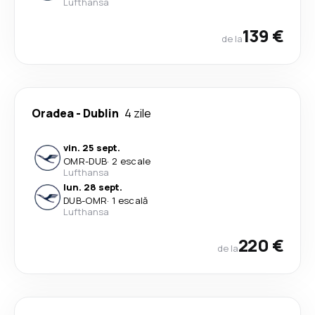
Lufthansa
139 €
de la
Oradea
-
Dublin
4 zile
vin. 25 sept.
OMR
-
DUB
·
2 escale
Lufthansa
lun. 28 sept.
DUB
-
OMR
·
1 escală
Lufthansa
220 €
de la