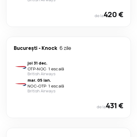
420 €
de la
București
-
Knock
6 zile
joi 31 dec.
OTP
-
NOC
·
1 escală
British Airways
mar. 05 ian.
NOC
-
OTP
·
1 escală
British Airways
431 €
de la