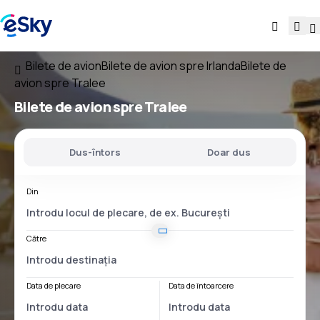
Bilete de avion
Bilete de avion spre Irlanda
Bilete de
avion spre Tralee
Bilete de avion spre Tralee
Dus-întors
Doar dus
Din
Către
Data de plecare
Data de întoarcere