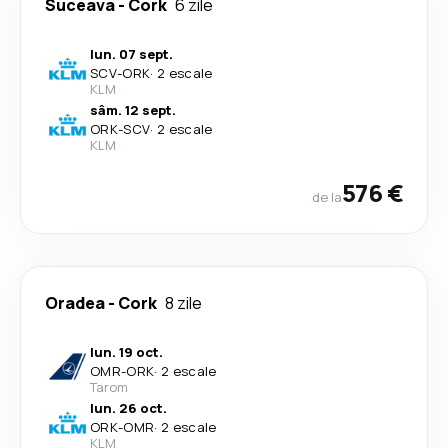
Suceava
-
Cork
6 zile
lun. 07 sept.
SCV
-
ORK
·
2 escale
KLM
sâm. 12 sept.
ORK
-
SCV
·
2 escale
KLM
576 €
de la
Oradea
-
Cork
8 zile
lun. 19 oct.
OMR
-
ORK
·
2 escale
Tarom
lun. 26 oct.
ORK
-
OMR
·
2 escale
KLM