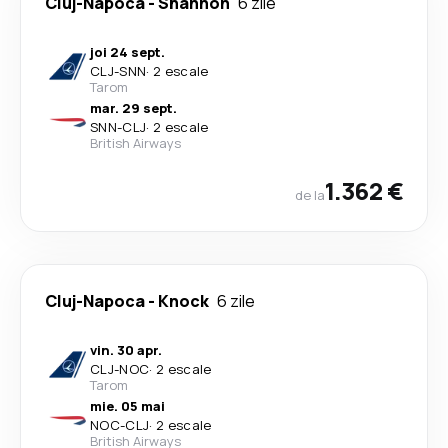
Cluj-Napoca
-
Shannon
6 zile
joi 24 sept.
CLJ
-
SNN
·
2 escale
Tarom
mar. 29 sept.
SNN
-
CLJ
·
2 escale
British Airways
1.362 €
de la
Cluj-Napoca
-
Knock
6 zile
vin. 30 apr.
CLJ
-
NOC
·
2 escale
Tarom
mie. 05 mai
NOC
-
CLJ
·
2 escale
British Airways