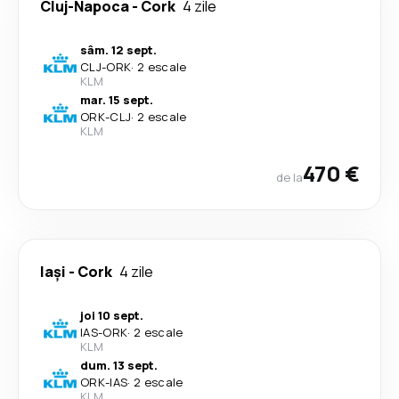
Cluj-Napoca
-
Cork
4 zile
sâm. 12 sept.
CLJ
-
ORK
·
2 escale
KLM
mar. 15 sept.
ORK
-
CLJ
·
2 escale
KLM
470 €
de la
Iași
-
Cork
4 zile
joi 10 sept.
IAS
-
ORK
·
2 escale
KLM
dum. 13 sept.
ORK
-
IAS
·
2 escale
KLM