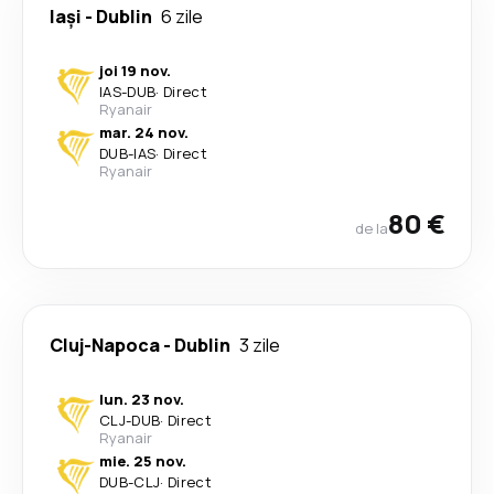
Iași
-
Dublin
6 zile
joi 19 nov.
IAS
-
DUB
·
Direct
Ryanair
mar. 24 nov.
DUB
-
IAS
·
Direct
Ryanair
80 €
de la
Cluj-Napoca
-
Dublin
3 zile
lun. 23 nov.
CLJ
-
DUB
·
Direct
Ryanair
mie. 25 nov.
DUB
-
CLJ
·
Direct