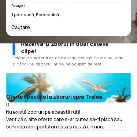
Pasageri
Căutare
Rezervă-ți zborul în doar câteva
clipe!
Folosește motorul de căutare de mai sus. Spune-ne unde
și când vrei să zbori, iar noi ne ocupăm de rest.
Oferte speciale la zboruri spre Tralee
Nu există zboruri pe această rută
Verifică și alte oferte care s-ar putea să-ți placă sau
schimbă aeroportul ori data și caută din nou.