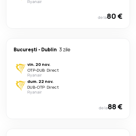
Ryanair
80 €
de la
București
-
Dublin
3 zile
vin. 20 nov.
OTP
-
DUB
·
Direct
Ryanair
dum. 22 nov.
DUB
-
OTP
·
Direct
Ryanair
88 €
de la