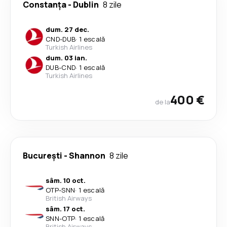
Constanța
-
Dublin
8 zile
dum. 27 dec.
CND
-
DUB
·
1 escală
Turkish Airlines
dum. 03 ian.
DUB
-
CND
·
1 escală
Turkish Airlines
400 €
de la
București
-
Shannon
8 zile
sâm. 10 oct.
OTP
-
SNN
·
1 escală
British Airways
sâm. 17 oct.
SNN
-
OTP
·
1 escală
British Airways