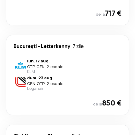
717 €
de la
București
-
Letterkenny
7 zile
lun. 17 aug.
OTP
-
CFN
·
2 escale
KLM
dum. 23 aug.
CFN
-
OTP
·
2 escale
Loganair
850 €
de la