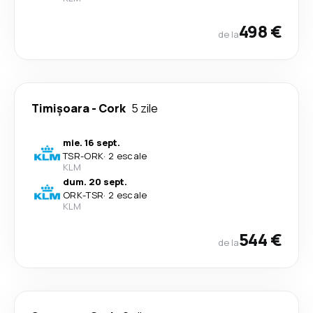
498 €
de la
Timișoara
-
Cork
5 zile
mie. 16 sept.
TSR
-
ORK
·
2 escale
KLM
dum. 20 sept.
ORK
-
TSR
·
2 escale
KLM
544 €
de la