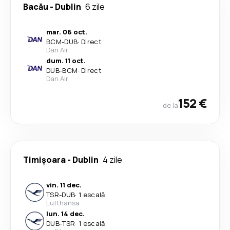
Bacău
-
Dublin
6 zile
mar. 06 oct.
BCM
-
DUB
·
Direct
Dan Air
dum. 11 oct.
DUB
-
BCM
·
Direct
Dan Air
152 €
de la
Timișoara
-
Dublin
4 zile
vin. 11 dec.
TSR
-
DUB
·
1 escală
Lufthansa
lun. 14 dec.
DUB
-
TSR
·
1 escală