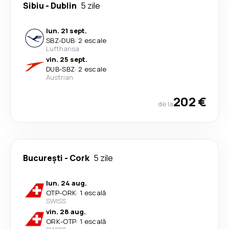
Sibiu
-
Dublin
5 zile
lun. 21 sept.
SBZ
-
DUB
·
2 escale
Lufthansa
vin. 25 sept.
DUB
-
SBZ
·
2 escale
Austrian
202 €
de la
București
-
Cork
5 zile
lun. 24 aug.
OTP
-
ORK
·
1 escală
SWISS
vin. 28 aug.
ORK
-
OTP
·
1 escală