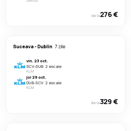
SWISS
276 €
de la
Suceava
-
Dublin
7 zile
vin. 23 oct.
SCV
-
DUB
·
2 escale
KLM
joi 29 oct.
DUB
-
SCV
·
2 escale
KLM
329 €
de la