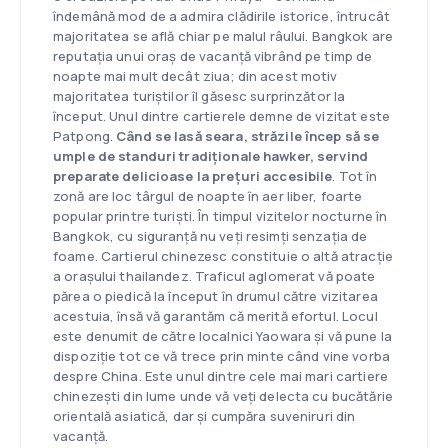
îndemână mod de a admira clădirile istorice, întrucât
majoritatea se află chiar pe malul râului. Bangkok are
reputația unui oraș de vacanță vibrând pe timp de
noapte mai mult decât ziua; din acest motiv
majoritatea turiștilor îl găsesc surprinzător la
început. Unul dintre cartierele demne de vizitat este
Patpong.
Când se lasă seara, străzile încep să se
umple de standuri tradiționale hawker, servind
preparate delicioase la prețuri accesibile
. Tot în
zonă are loc târgul de noapte în aer liber, foarte
popular printre turiști. În timpul vizitelor nocturne în
Bangkok, cu siguranță nu veți resimți senzația de
foame. Cartierul chinezesc constituie o altă atracție
a orașului thailandez. Traficul aglomerat vă poate
părea o piedică la început în drumul către vizitarea
acestuia, însă vă garantăm că merită efortul. Locul
este denumit de către localnici Yaowara și vă pune la
dispoziție tot ce vă trece prin minte când vine vorba
despre China. Este unul dintre cele mai mari cartiere
chinezești din lume unde vă veți delecta cu bucătărie
orientală asiatică, dar și cumpăra suveniruri din
vacanță.