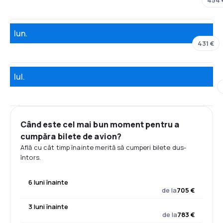
Iun.
431 €
Iul.
Când este cel mai bun moment pentru a
cumpăra bilete de avion?
Află cu cât timp înainte merită să cumperi bilete dus-
întors.
6 luni înainte
de la
705 €
3 luni înainte
de la
783 €