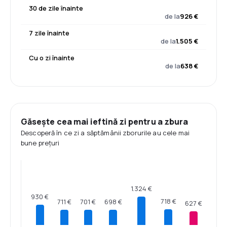
30 de zile înainte
de la
926 €
7 zile înainte
de la
1.505 €
Cu o zi înainte
de la
638 €
Găsește cea mai ieftină zi pentru a zbura
Descoperă în ce zi a săptămânii zborurile au cele mai
bune prețuri
1.324 €
930 €
718 €
711 €
701 €
698 €
627 €