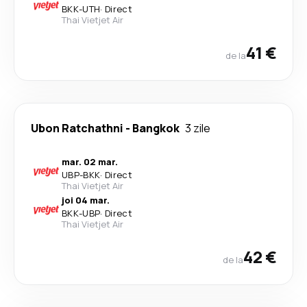
BKK
-
UTH
·
Direct
Thai Vietjet Air
41 €
de la
Ubon Ratchathni
-
Bangkok
3 zile
mar. 02 mar.
UBP
-
BKK
·
Direct
Thai Vietjet Air
joi 04 mar.
BKK
-
UBP
·
Direct
Thai Vietjet Air
42 €
de la