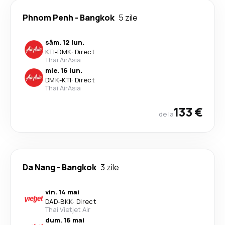
Phnom Penh
-
Bangkok
5 zile
sâm. 12 iun.
KTI
-
DMK
·
Direct
Thai AirAsia
mie. 16 iun.
DMK
-
KTI
·
Direct
Thai AirAsia
133 €
de la
Da Nang
-
Bangkok
3 zile
vin. 14 mai
DAD
-
BKK
·
Direct
Thai Vietjet Air
dum. 16 mai