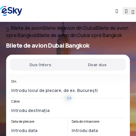
Bilete de avion
Bilete de avion din Dubai
Bilete de avion
spre Bangkok
Bilete de avion din Dubai spre Bangkok
Bilete de avion
Dubai Bangkok
Dus-întors
Doar dus
Din
Către
Data de plecare
Data de întoarcere