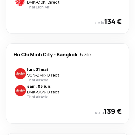
DMK
-
CGK
·
Direct
Thai Lion Air
134 €
de la
Ho Chi Minh City
-
Bangkok
6 zile
lun. 31 mai
SGN
-
DMK
·
Direct
Thai AirAsia
sâm. 05 iun.
DMK
-
SGN
·
Direct
Thai AirAsia
139 €
de la