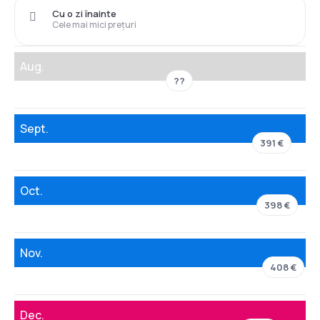
Cu o zi înainte
Cele mai mici prețuri
Aug.
??
Sept.
391 €
Oct.
398 €
Nov.
408 €
Dec.