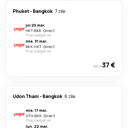
Phuket
-
Bangkok
7 zile
joi 25 mar.
HKT
-
BKK
·
Direct
Thai Vietjet Air
mie. 31 mar.
BKK
-
HKT
·
Direct
Thai Vietjet Air
37 €
de la
Udon Thani
-
Bangkok
6 zile
mie. 17 mar.
UTH
-
BKK
·
Direct
Thai Vietjet Air
lun. 22 mar.