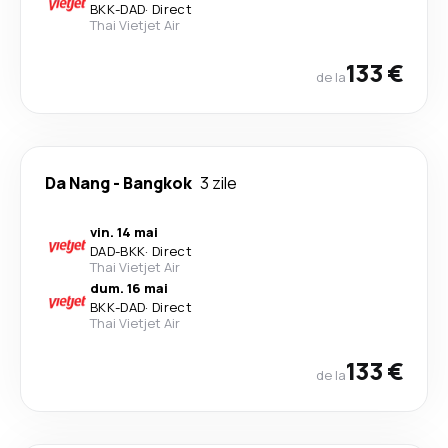
BKK
-
DAD
·
Direct
Thai Vietjet Air
133 €
de la
Da Nang
-
Bangkok
3 zile
vin. 14 mai
DAD
-
BKK
·
Direct
Thai Vietjet Air
dum. 16 mai
BKK
-
DAD
·
Direct
Thai Vietjet Air
133 €
de la