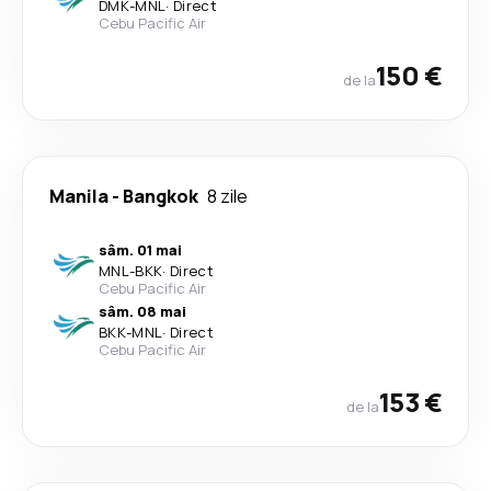
DMK
-
MNL
·
Direct
Cebu Pacific Air
150 €
de la
Manila
-
Bangkok
8 zile
sâm. 01 mai
MNL
-
BKK
·
Direct
Cebu Pacific Air
sâm. 08 mai
BKK
-
MNL
·
Direct
Cebu Pacific Air
153 €
de la