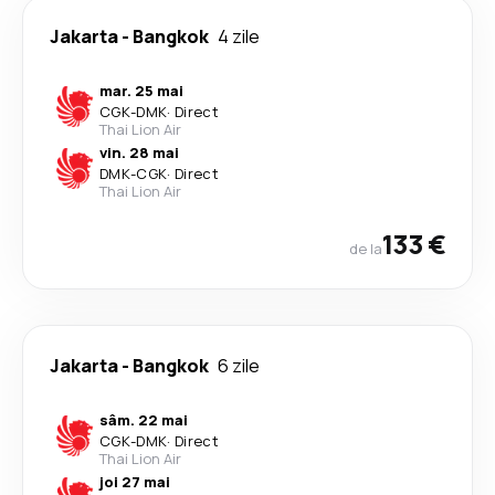
Jakarta
-
Bangkok
4 zile
mar. 25 mai
CGK
-
DMK
·
Direct
Thai Lion Air
vin. 28 mai
DMK
-
CGK
·
Direct
Thai Lion Air
133 €
de la
Jakarta
-
Bangkok
6 zile
sâm. 22 mai
CGK
-
DMK
·
Direct
Thai Lion Air
joi 27 mai