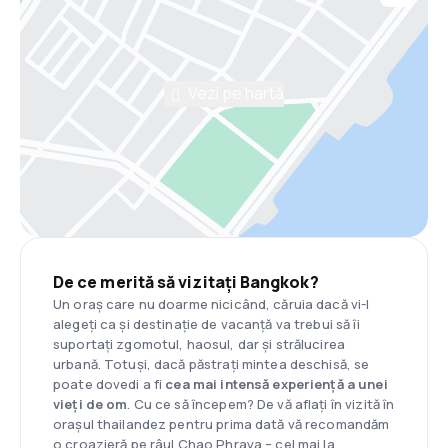
Vezi pe hartă
De ce merită să vizitați Bangkok?
Un oraș care nu doarme nicicând, căruia dacă vi-l
alegeți ca și destinație de vacanță va trebui să îi
suportați zgomotul, haosul, dar și strălucirea
urbană. Totuși, dacă păstrați mintea deschisă, se
poate dovedi a fi
cea mai intensă experiență a unei
vieți de om
. Cu ce să începem? De vă aflați în vizită în
orașul thailandez pentru prima dată vă recomandăm
o croazieră pe râul Chao Phraya – cel mai la