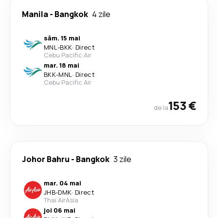
Manila
-
Bangkok
4 zile
sâm. 15 mai
MNL
-
BKK
·
Direct
Cebu Pacific Air
mar. 18 mai
BKK
-
MNL
·
Direct
Cebu Pacific Air
153 €
de la
Johor Bahru
-
Bangkok
3 zile
mar. 04 mai
JHB
-
DMK
·
Direct
Thai AirAsia
joi 06 mai