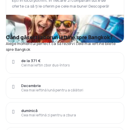
Ești în locul potrivit. În fiecare zi comparăm sute de
oferte ca să ți le oferim pe cele mai bune! Descoperă!
Când găsești zboruri ieftine spre Bangkok?
Alege momentul perfect ca să rezervi cele mai ieftine bilete
spre Bangkok
de la 371 €
Cel mai ieftin zbor dus-întors
Decembrie
Cea mai ieftină lună pentru a călători
duminică
Cea mai ieftină zi pentru a zbura