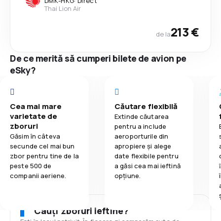
DMK
-
HKG
·
Direct
Thai Lion Air
213 €
de la
De ce merită să cumperi bilete de avion pe
eSky?
Cea mai mare
Căutare flexibilă
varietate de
Extinde căutarea
zboruri
pentru a include
Găsim în câteva
aeroporturile din
secunde cel mai bun
apropiere și alege
zbor pentru tine de la
date flexibile pentru
peste 500 de
a găsi cea mai ieftină
companii aeriene.
opțiune.
Cauți zboruri ieftine?