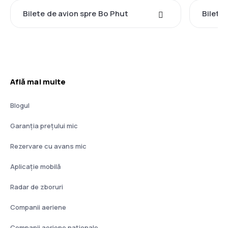
Bilete de avion spre Bo Phut
Bilete
Află mai multe
Blogul
Garanția prețului mic
Rezervare cu avans mic
Aplicație mobilă
Radar de zboruri
Companii aeriene
Companii aeriene naţionale