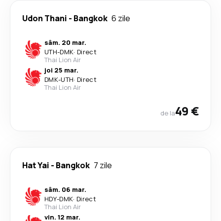
Udon Thani
-
Bangkok
6 zile
sâm. 20 mar.
UTH
-
DMK
·
Direct
Thai Lion Air
joi 25 mar.
DMK
-
UTH
·
Direct
Thai Lion Air
49 €
de la
Hat Yai
-
Bangkok
7 zile
sâm. 06 mar.
HDY
-
DMK
·
Direct
Thai Lion Air
vin. 12 mar.