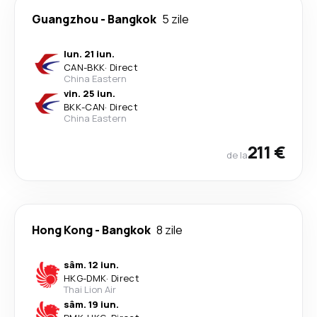
Guangzhou
-
Bangkok
5 zile
lun. 21 iun.
CAN
-
BKK
·
Direct
China Eastern
vin. 25 iun.
BKK
-
CAN
·
Direct
China Eastern
211 €
de la
Hong Kong
-
Bangkok
8 zile
sâm. 12 iun.
HKG
-
DMK
·
Direct
Thai Lion Air
sâm. 19 iun.