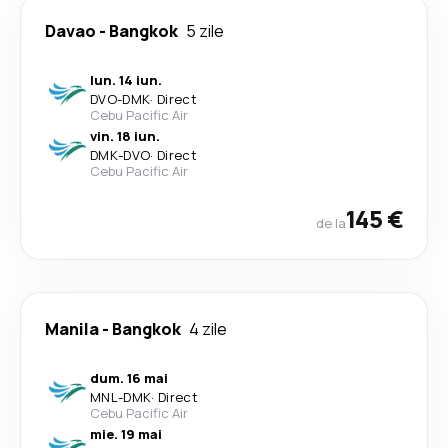
Davao
-
Bangkok
5 zile
lun. 14 iun.
DVO
-
DMK
·
Direct
Cebu Pacific Air
vin. 18 iun.
DMK
-
DVO
·
Direct
Cebu Pacific Air
145 €
de la
Manila
-
Bangkok
4 zile
dum. 16 mai
MNL
-
DMK
·
Direct
Cebu Pacific Air
mie. 19 mai