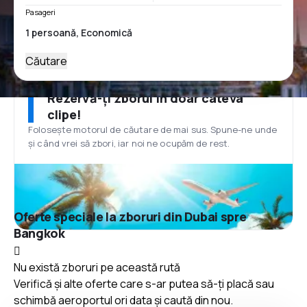
Pasageri
Căutare
Rezervă-ți zborul în doar câteva
clipe!
Folosește motorul de căutare de mai sus. Spune-ne unde
și când vrei să zbori, iar noi ne ocupăm de rest.
Oferte speciale la zboruri din Dubai spre
Bangkok
Nu există zboruri pe această rută
Verifică și alte oferte care s-ar putea să-ți placă sau
schimbă aeroportul ori data și caută din nou.