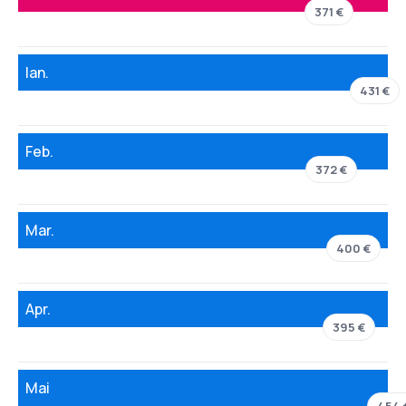
371 €
Ian.
431 €
Feb.
372 €
Mar.
400 €
Apr.
395 €
Mai
454 