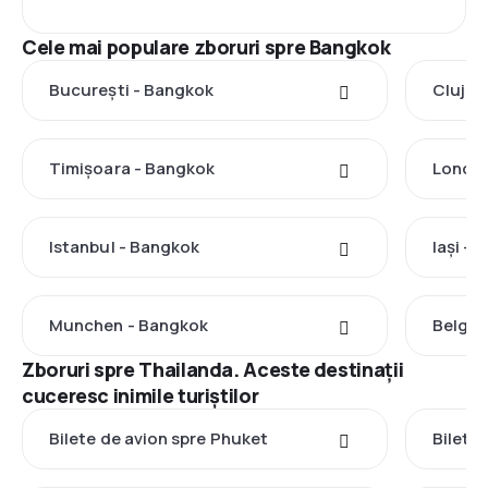
Cele mai populare zboruri spre Bangkok
București - Bangkok
Cluj-N
Timișoara - Bangkok
Londra
Istanbul - Bangkok
Iași -
Munchen - Bangkok
Belgra
Zboruri spre Thailanda. Aceste destinații
cuceresc inimile turiștilor
Bilete de avion spre Phuket
Bilete