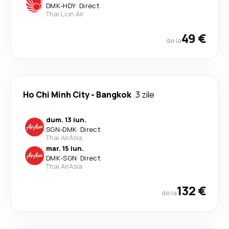
DMK
-
HDY
·
Direct
Thai Lion Air
49 €
de la
Ho Chi Minh City
-
Bangkok
3 zile
dum. 13 iun.
SGN
-
DMK
·
Direct
Thai AirAsia
mar. 15 iun.
DMK
-
SGN
·
Direct
Thai AirAsia
132 €
de la