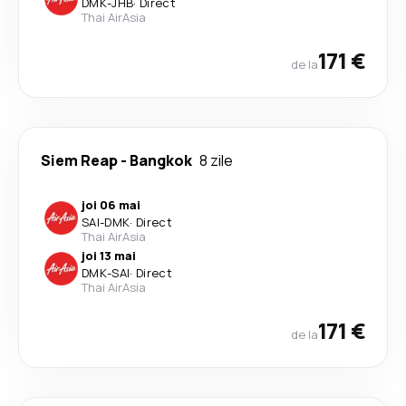
DMK
-
JHB
·
Direct
Thai AirAsia
171 €
de la
Siem Reap
-
Bangkok
8 zile
joi 06 mai
SAI
-
DMK
·
Direct
Thai AirAsia
joi 13 mai
DMK
-
SAI
·
Direct
Thai AirAsia
171 €
de la