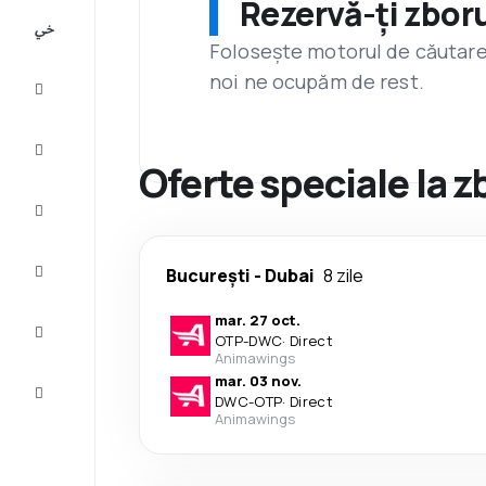
Rezervă-ți zboru
All-
inclusive
Folosește motorul de căutare 
noi ne ocupăm de rest.
City
Break
Cazare
Oferte speciale la 
Oferte
Finalizează
București
-
Dubai
8 zile
călătoria
mar. 27 oct.
Inspiraţie şi
OTP
-
DWC
·
Direct
recomandări
Animawings
mar. 03 nov.
Servicii
DWC
-
OTP
·
Direct
clienți
Animawings