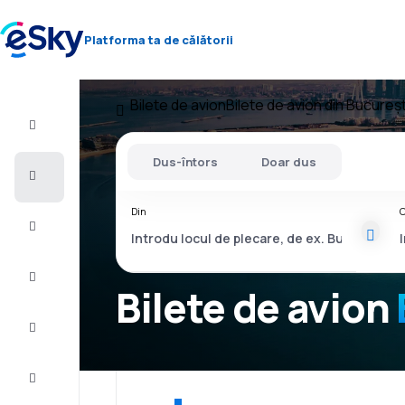
Platforma ta de călătorii
Bilete de avion
Bilete de avion din Bucureșt
Zbor+Hotel
Dus-întors
Doar dus
Bilete
de
avion
Din
C
Vacanţe
Vară
2026
Bilete de avion
Iarnă
2026/27
Last
minute