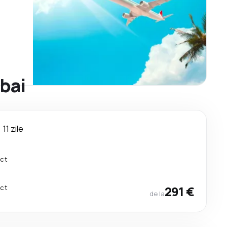
ubai
11 zile
ect
ect
291 €
de la