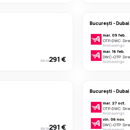
București
-
Dubai
mar. 09 feb.
OTP
-
DWC
·
Dir
Animawings
mar. 16 feb.
291 €
DWC
-
OTP
·
Dir
de la
Animawings
București
-
Dubai
mar. 27 oct.
OTP
-
DWC
·
Dir
Animawings
vin. 06 nov.
291 €
DWC
-
OTP
·
Dir
de la
Animawings