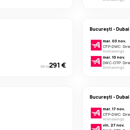
București
-
Dubai
mar. 03 nov.
OTP
-
DWC
·
Dir
Animawings
mar. 10 nov.
291 €
DWC
-
OTP
·
Dir
de la
Animawings
București
-
Dubai
mar. 17 nov.
OTP
-
DWC
·
Dir
Animawings
vin. 27 nov.