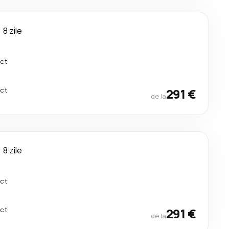
8 zile
ect
ect
291 €
de la
8 zile
ect
ect
291 €
de la