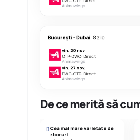
DWC
-
OTP
·
Direct
Animawings
București
-
Dubai
8 zile
vin. 20 nov.
OTP
-
DWC
·
Direct
Animawings
vin. 27 nov.
DWC
-
OTP
·
Direct
Animawings
De ce merită să cum
Cea mai mare varietate de
zboruri