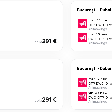
București
-
Dubai
mar. 03 nov.
OTP
-
DWC
·
Dir
Animawings
mar. 10 nov.
291 €
DWC
-
OTP
·
Dir
de la
Animawings
București
-
Dubai
mar. 17 nov.
OTP
-
DWC
·
Dir
Animawings
vin. 27 nov.
291 €
DWC
-
OTP
·
Dir
de la
Animawings