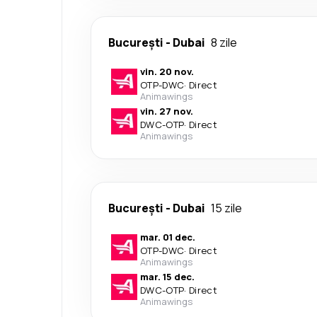
București
-
Dubai
8 zile
vin. 20 nov.
OTP
-
DWC
·
Direct
Animawings
vin. 27 nov.
DWC
-
OTP
·
Direct
Animawings
București
-
Dubai
15 zile
mar. 01 dec.
OTP
-
DWC
·
Direct
Animawings
mar. 15 dec.
DWC
-
OTP
·
Direct
Animawings