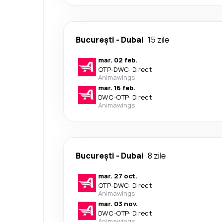
București
-
Dubai
15 zile
mar. 02 feb.
OTP
-
DWC
·
Direct
Animawings
mar. 16 feb.
DWC
-
OTP
·
Direct
Animawings
București
-
Dubai
8 zile
mar. 27 oct.
OTP
-
DWC
·
Direct
Animawings
mar. 03 nov.
DWC
-
OTP
·
Direct
Animawings