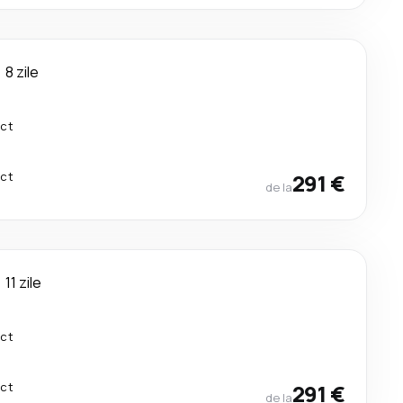
8 zile
ect
ect
291 €
de la
11 zile
ect
ect
291 €
de la