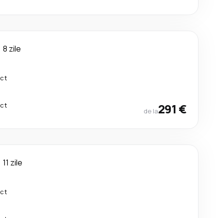
8 zile
ect
ect
291 €
de la
11 zile
ect