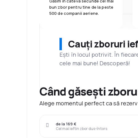
Găsim în câteva secunde cel mai
bun zbor pentru tine de la peste
500 de companii aeriene.
Cauți zboruri ie
Ești în locul potrivit. În fiec
cele mai bune! Descoperă!
Când găsești zborur
Alege momentul perfect ca să rezervi
de la 169 €
Cel mai ieftin zbor dus-întors