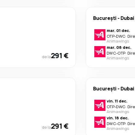
București
-
Dubai
mar. 01 dec.
OTP
-
DWC
·
Dir
Animawings
mar. 08 dec.
291 €
DWC
-
OTP
·
Dir
de la
Animawings
București
-
Dubai
vin. 11 dec.
OTP
-
DWC
·
Dir
Animawings
vin. 18 dec.
291 €
DWC
-
OTP
·
Dir
de la
Animawings