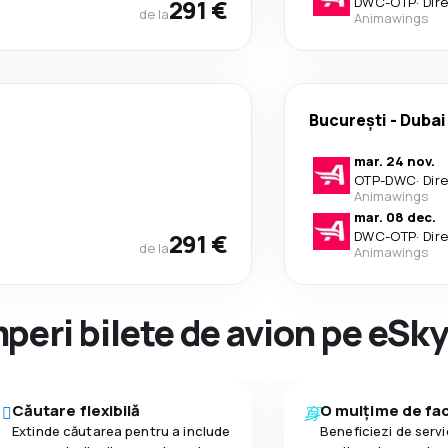
291 €
DWC
-
OTP
·
Dir
de la
Animawings
București
-
Dubai
mar. 24 nov.
OTP
-
DWC
·
Dir
Animawings
mar. 08 dec.
291 €
DWC
-
OTP
·
Dir
de la
Animawings
peri bilete de avion pe eSk
Căutare flexibilă
O mulțime de faci
Extinde căutarea pentru a include
Beneficiezi de servic