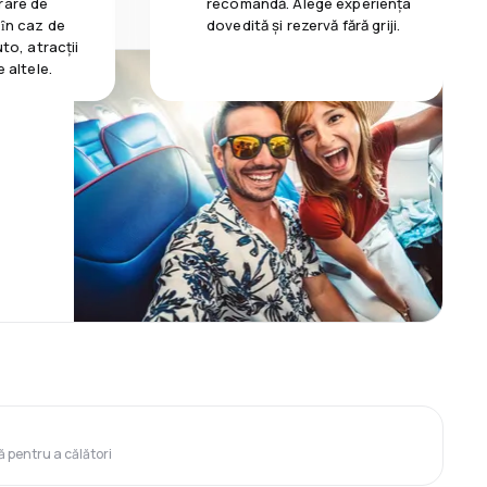
rare de
recomandă. Alege experiența
 ȋn caz de
dovedită și rezervă fără griji.
uto, atracții
e altele.
ă pentru a călători