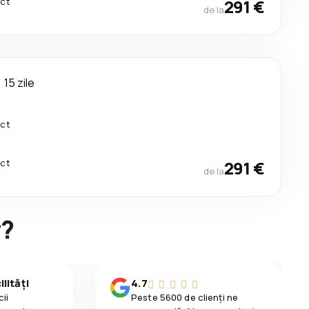
ect
291 €
de la
15 zile
ect
ect
291 €
de la
y?
lități
4.7
ii
Peste 5600 de clienți ne