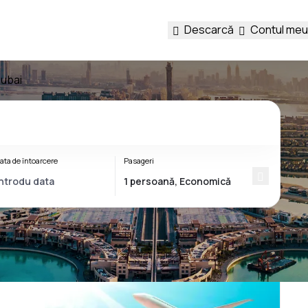
Descarcă
Contul meu
Dubai
ata de întoarcere
Pasageri