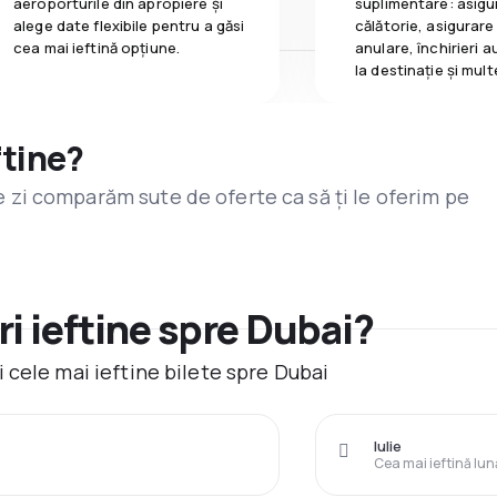
aeroporturile din apropiere și
suplimentare: asigu
alege date flexibile pentru a găsi
călătorie, asigurare
cea mai ieftină opțiune.
anulare, închirieri a
la destinaţie și mult
ftine?
are zi comparăm sute de oferte ca să ți le oferim pe
i ieftine spre Dubai?
 cele mai ieftine bilete spre Dubai
Iulie
Cea mai ieftină lun