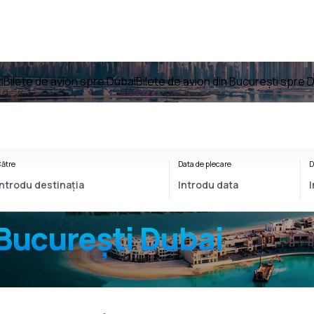
i
Bilete de avion spre Dubai
Bilete de avion din București spre 
ătre
Data de plecare
D
București Dubai