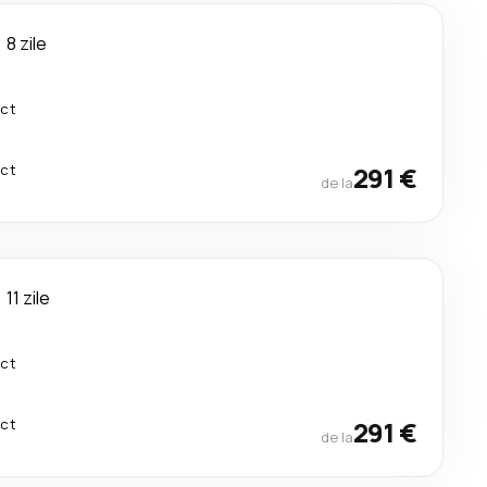
8 zile
ect
ect
291 €
de la
11 zile
ect
ect
291 €
de la