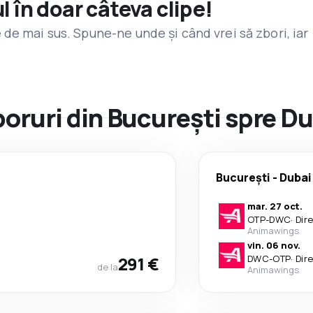
l în doar câteva clipe!
de mai sus. Spune-ne unde și când vrei să zbori, iar
zboruri din București spre D
București
-
Dubai
mar. 27 oct.
OTP
-
DWC
·
Dir
Animawings
vin. 06 nov.
291 €
DWC
-
OTP
·
Dir
de la
Animawings