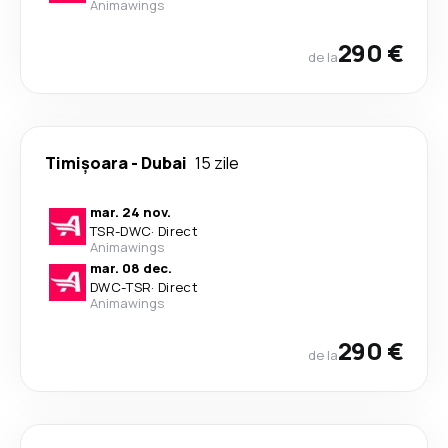
Animawings
290 €
de la
Timișoara
-
Dubai
15 zile
mar. 24 nov.
TSR
-
DWC
·
Direct
Animawings
mar. 08 dec.
DWC
-
TSR
·
Direct
Animawings
290 €
de la