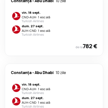
Constanța
-
Abu Dhabi
10 zile
vin. 18 sept.
CND
-
AUH
·
1 escală
Turkish Airlines
dum. 27 sept.
AUH
-
CND
·
1 escală
Turkish Airlines
782 €
de la
Constanța
-
Abu Dhabi
10 zile
vin. 18 sept.
CND
-
AUH
·
1 escală
Turkish Airlines
dum. 27 sept.
AUH
-
CND
·
1 escală
Turkish Airlines