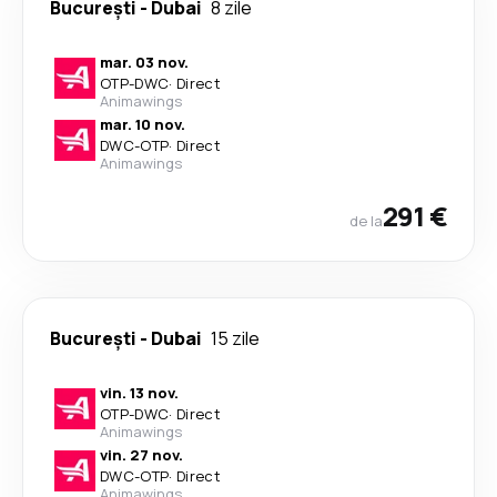
București
-
Dubai
8 zile
mar. 03 nov.
OTP
-
DWC
·
Direct
Animawings
mar. 10 nov.
DWC
-
OTP
·
Direct
Animawings
291 €
de la
București
-
Dubai
15 zile
vin. 13 nov.
OTP
-
DWC
·
Direct
Animawings
vin. 27 nov.
DWC
-
OTP
·
Direct
Animawings