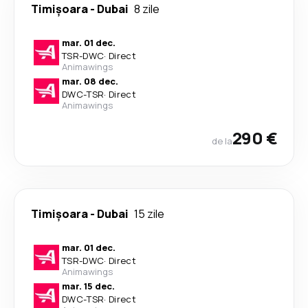
Timișoara
-
Dubai
8 zile
mar. 01 dec.
TSR
-
DWC
·
Direct
Animawings
mar. 08 dec.
DWC
-
TSR
·
Direct
Animawings
290 €
de la
Timișoara
-
Dubai
15 zile
mar. 01 dec.
TSR
-
DWC
·
Direct
Animawings
mar. 15 dec.
DWC
-
TSR
·
Direct