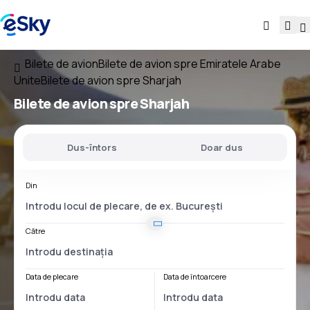
Bilete de avion
Bilete de avion spre Emiratele Arabe
Unite
Bilete de avion spre Sharjah
Bilete de avion spre Sharjah
Dus-întors
Doar dus
Din
Către
Data de plecare
Data de întoarcere