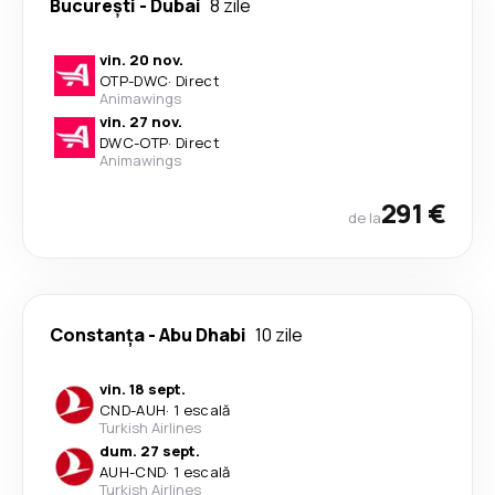
București
-
Dubai
8 zile
vin. 20 nov.
OTP
-
DWC
·
Direct
Animawings
vin. 27 nov.
DWC
-
OTP
·
Direct
Animawings
291 €
de la
Constanța
-
Abu Dhabi
10 zile
vin. 18 sept.
CND
-
AUH
·
1 escală
Turkish Airlines
dum. 27 sept.
AUH
-
CND
·
1 escală
Turkish Airlines