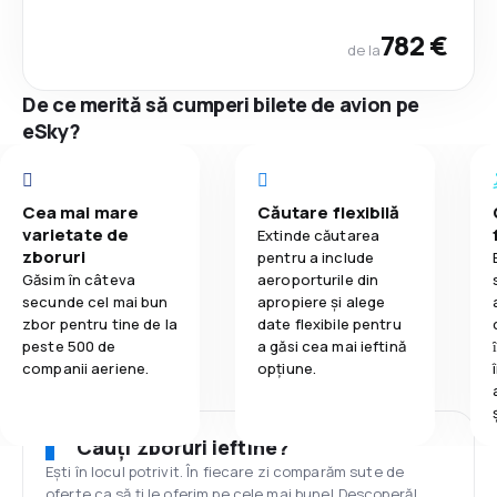
782 €
de la
De ce merită să cumperi bilete de avion pe
eSky?
Cea mai mare
Căutare flexibilă
varietate de
Extinde căutarea
zboruri
pentru a include
Găsim în câteva
aeroporturile din
secunde cel mai bun
apropiere și alege
zbor pentru tine de la
date flexibile pentru
peste 500 de
a găsi cea mai ieftină
companii aeriene.
opțiune.
Cauți zboruri ieftine?
Ești în locul potrivit. În fiecare zi comparăm sute de
oferte ca să ți le oferim pe cele mai bune! Descoperă!