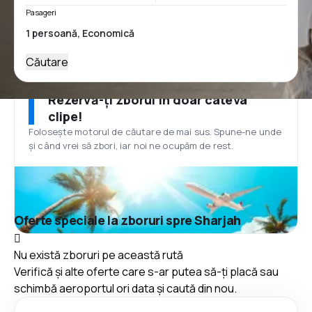
Pasageri
Căutare
Rezervă-ți zborul în doar câteva
clipe!
Folosește motorul de căutare de mai sus. Spune-ne unde
și când vrei să zbori, iar noi ne ocupăm de rest.
Oferte speciale la zboruri spre Sharjah
Nu există zboruri pe această rută
Verifică și alte oferte care s-ar putea să-ți placă sau
schimbă aeroportul ori data și caută din nou.