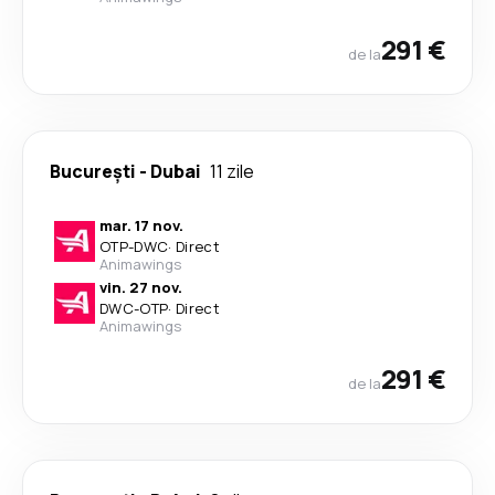
291 €
de la
București
-
Dubai
11 zile
mar. 17 nov.
OTP
-
DWC
·
Direct
Animawings
vin. 27 nov.
DWC
-
OTP
·
Direct
Animawings
291 €
de la