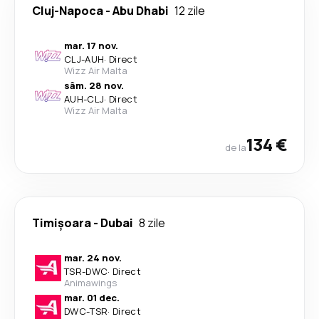
Cluj-Napoca
-
Abu Dhabi
12 zile
mar. 17 nov.
CLJ
-
AUH
·
Direct
Wizz Air Malta
sâm. 28 nov.
AUH
-
CLJ
·
Direct
Wizz Air Malta
134 €
de la
Timișoara
-
Dubai
8 zile
mar. 24 nov.
TSR
-
DWC
·
Direct
Animawings
mar. 01 dec.
DWC
-
TSR
·
Direct