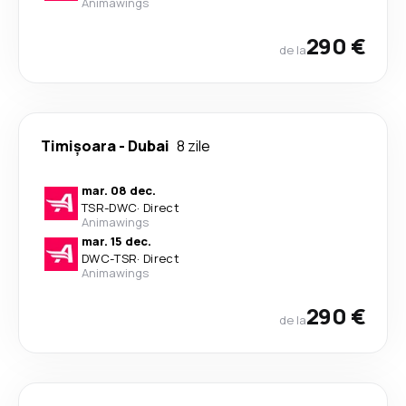
Animawings
290 €
de la
Timișoara
-
Dubai
8 zile
mar. 08 dec.
TSR
-
DWC
·
Direct
Animawings
mar. 15 dec.
DWC
-
TSR
·
Direct
Animawings
290 €
de la