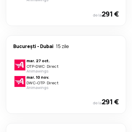
291 €
de la
București
-
Dubai
15 zile
mar. 27 oct.
OTP
-
DWC
·
Direct
Animawings
mar. 10 nov.
DWC
-
OTP
·
Direct
Animawings
291 €
de la