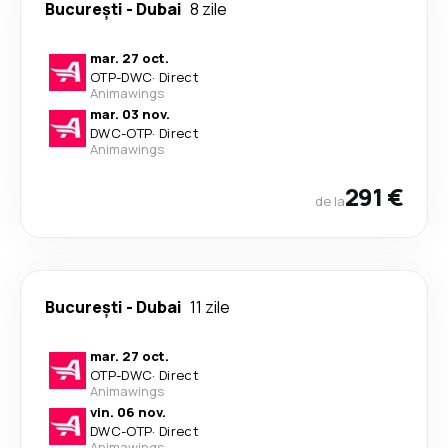
București
-
Dubai
8 zile
mar. 27 oct.
OTP
-
DWC
·
Direct
Animawings
mar. 03 nov.
DWC
-
OTP
·
Direct
Animawings
291 €
de la
București
-
Dubai
11 zile
mar. 27 oct.
OTP
-
DWC
·
Direct
Animawings
vin. 06 nov.
DWC
-
OTP
·
Direct
Animawings