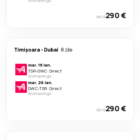
Animawings
290 €
de la
Timișoara
-
Dubai
8 zile
mar. 19 ian.
TSR
-
DWC
·
Direct
Animawings
mar. 26 ian.
DWC
-
TSR
·
Direct
Animawings
290 €
de la