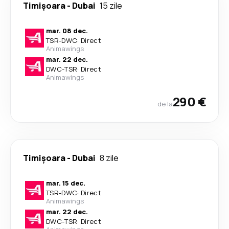
Timișoara
-
Dubai
15 zile
mar. 08 dec.
TSR
-
DWC
·
Direct
Animawings
mar. 22 dec.
DWC
-
TSR
·
Direct
Animawings
290 €
de la
Timișoara
-
Dubai
8 zile
mar. 15 dec.
TSR
-
DWC
·
Direct
Animawings
mar. 22 dec.
DWC
-
TSR
·
Direct