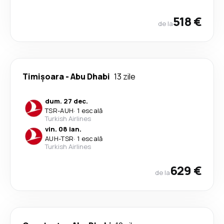
518 €
de la
Timișoara
-
Abu Dhabi
13 zile
dum. 27 dec.
TSR
-
AUH
·
1 escală
Turkish Airlines
vin. 08 ian.
AUH
-
TSR
·
1 escală
Turkish Airlines
629 €
de la