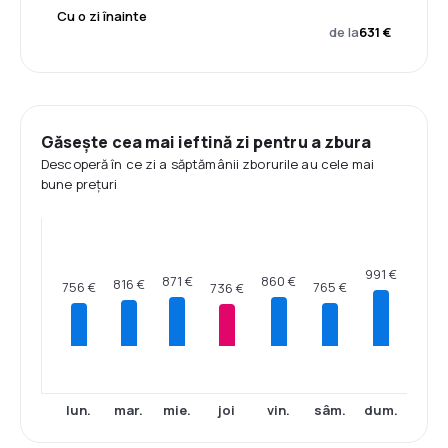
Cu o zi înainte
de la
631 €
Găsește cea mai ieftină zi pentru a zbura
Descoperă în ce zi a săptămânii zborurile au cele mai
bune prețuri
991 €
871 €
860 €
816 €
765 €
756 €
736 €
lun.
mar.
mie.
joi
vin.
sâm.
dum.