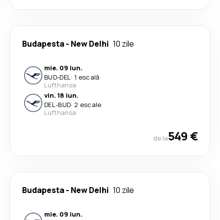
Budapesta
-
New Delhi
10 zile
mie. 09 iun.
BUD
-
DEL
·
1 escală
Lufthansa
vin. 18 iun.
DEL
-
BUD
·
2 escale
Lufthansa
549 €
de la
Budapesta
-
New Delhi
10 zile
mie. 09 iun.