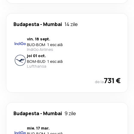
Budapesta
-
Mumbai
14 zile
vin. 18 sept.
BUD
-
BOM
·
1 escală
IndiGo Airlines
joi 01 oct.
BOM
-
BUD
·
1 escală
Lufthansa
731 €
de la
Budapesta
-
Mumbai
9 zile
mie. 17 mar.
BUD
-
BOM
·
1 escală