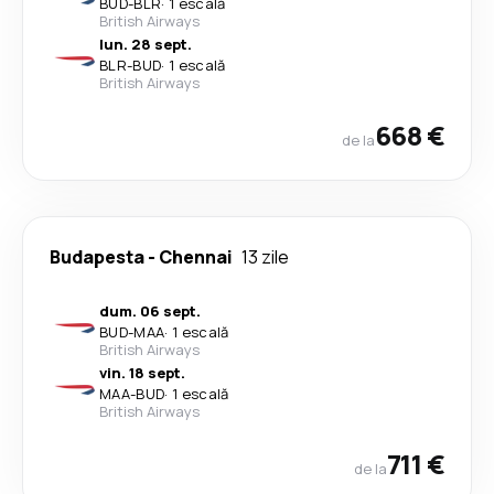
BUD
-
BLR
·
1 escală
British Airways
lun. 28 sept.
BLR
-
BUD
·
1 escală
British Airways
668 €
de la
Budapesta
-
Chennai
13 zile
dum. 06 sept.
BUD
-
MAA
·
1 escală
British Airways
vin. 18 sept.
MAA
-
BUD
·
1 escală
British Airways
711 €
de la