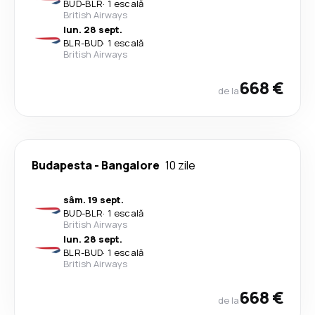
BUD
-
BLR
·
1 escală
British Airways
lun. 28 sept.
BLR
-
BUD
·
1 escală
British Airways
668 €
de la
Budapesta
-
Bangalore
10 zile
sâm. 19 sept.
BUD
-
BLR
·
1 escală
British Airways
lun. 28 sept.
BLR
-
BUD
·
1 escală
British Airways
668 €
de la