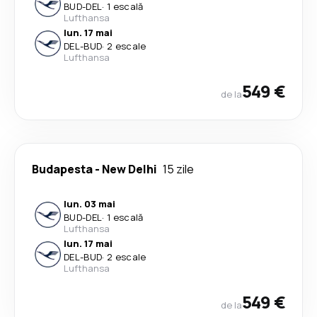
BUD
-
DEL
·
1 escală
Lufthansa
lun. 17 mai
DEL
-
BUD
·
2 escale
Lufthansa
549 €
de la
Budapesta
-
New Delhi
15 zile
lun. 03 mai
BUD
-
DEL
·
1 escală
Lufthansa
lun. 17 mai
DEL
-
BUD
·
2 escale
Lufthansa
549 €
de la