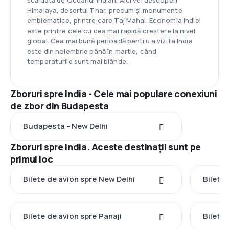
scăldată de Oceanul Indian. Aici vei descoperi
Himalaya, deșertul Thar, precum și monumente
emblematice, printre care Taj Mahal. Economia Indiei
este printre cele cu cea mai rapidă creștere la nivel
global. Cea mai bună perioadă pentru a vizita India
este din noiembrie până în martie, când
temperaturile sunt mai blânde.
Zboruri spre India - Cele mai populare conexiuni
de zbor din Budapesta
Budapesta - New Delhi
Zboruri spre India. Aceste destinații sunt pe
primul loc
Bilete de avion spre New Delhi
Bilete
Bilete de avion spre Panaji
Bilete