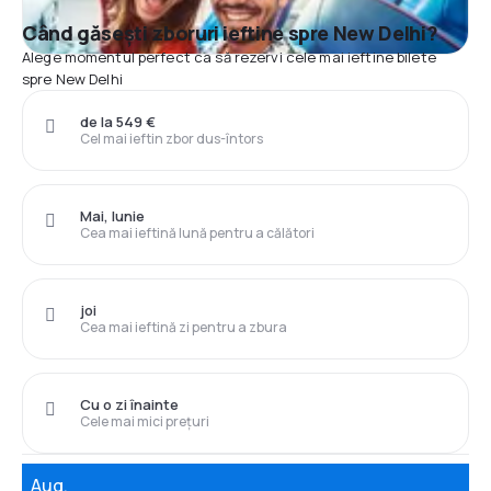
Când găsești zboruri ieftine spre New Delhi?
Alege momentul perfect ca să rezervi cele mai ieftine bilete
spre New Delhi
de la 549 €
Cel mai ieftin zbor dus-întors
Mai, Iunie
Cea mai ieftină lună pentru a călători
joi
Cea mai ieftină zi pentru a zbura
Cu o zi înainte
Cele mai mici prețuri
Aug.