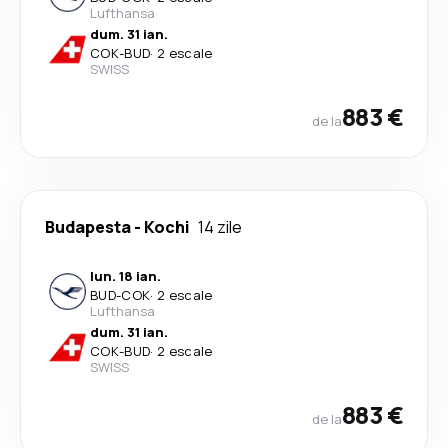
Lufthansa
dum. 31 ian.
COK
-
BUD
·
2 escale
SWISS
883 €
de la
Budapesta
-
Kochi
14 zile
lun. 18 ian.
BUD
-
COK
·
2 escale
Lufthansa
dum. 31 ian.
COK
-
BUD
·
2 escale
SWISS
883 €
de la