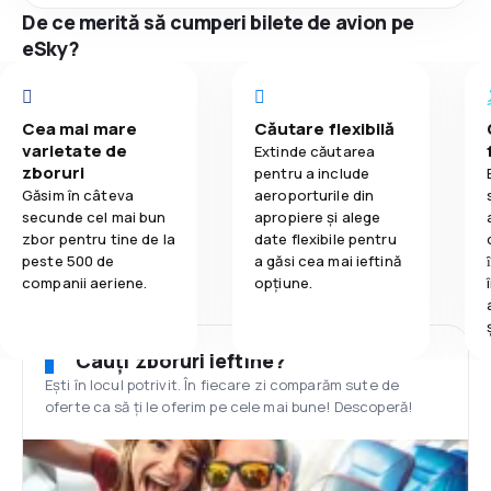
De ce merită să cumperi bilete de avion pe
eSky?
Cea mai mare
Căutare flexibilă
varietate de
Extinde căutarea
zboruri
pentru a include
Găsim în câteva
aeroporturile din
secunde cel mai bun
apropiere și alege
zbor pentru tine de la
date flexibile pentru
peste 500 de
a găsi cea mai ieftină
companii aeriene.
opțiune.
Cauți zboruri ieftine?
Ești în locul potrivit. În fiecare zi comparăm sute de
oferte ca să ți le oferim pe cele mai bune! Descoperă!