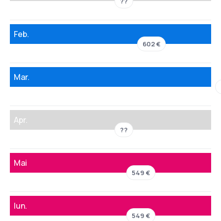
??
Feb.
602 €
Mar.
Apr.
??
Mai
549 €
Iun.
549 €