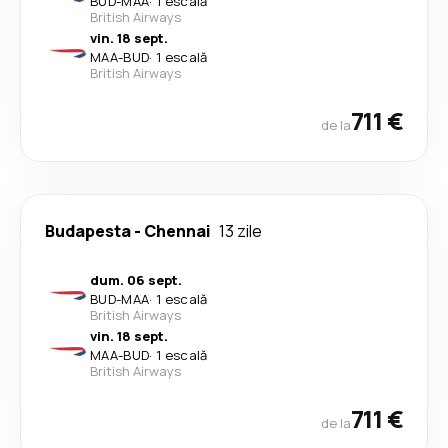
BUD
-
MAA
·
1 escală
British Airways
vin. 18 sept.
MAA
-
BUD
·
1 escală
British Airways
711 €
de la
Budapesta
-
Chennai
13 zile
dum. 06 sept.
BUD
-
MAA
·
1 escală
British Airways
vin. 18 sept.
MAA
-
BUD
·
1 escală
British Airways
711 €
de la