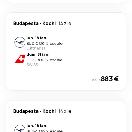
Budapesta
-
Kochi
14 zile
lun. 18 ian.
BUD
-
COK
·
2 escale
Lufthansa
dum. 31 ian.
COK
-
BUD
·
2 escale
SWISS
883 €
de la
Budapesta
-
Kochi
14 zile
lun. 18 ian.
BUD
-
COK
·
2 escale