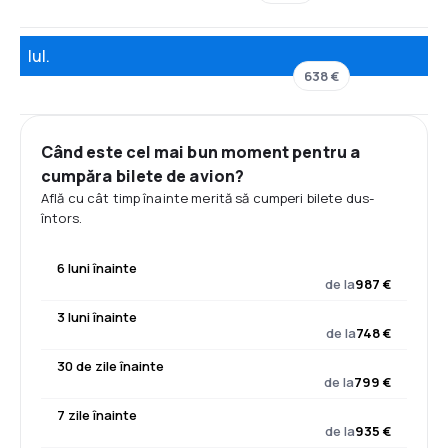
Iul.
638 €
Când este cel mai bun moment pentru a
cumpăra bilete de avion?
Află cu cât timp înainte merită să cumperi bilete dus-
întors.
6 luni înainte
de la
987 €
3 luni înainte
de la
748 €
30 de zile înainte
de la
799 €
7 zile înainte
de la
935 €