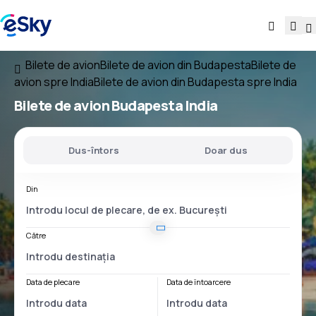
Bilete de avion
Bilete de avion din Budapesta
Bilete de
avion spre India
Bilete de avion din Budapesta spre India
Bilete de avion
Budapesta India
Dus-întors
Doar dus
Din
Către
Data de plecare
Data de întoarcere