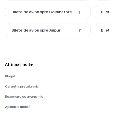
Bilete de avion spre Coimbatore
Bilete 
Bilete de avion spre Jaipur
Bilete 
Află mai multe
Blogul
Garanția prețului mic
Rezervare cu avans mic
Aplicație mobilă