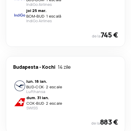
IndiGo Airlines
joi 25 mar.
BOM
-
BUD
·
1 escală
IndiGo Airlines
745 €
de la
Budapesta
-
Kochi
14 zile
lun. 18 ian.
BUD
-
COK
·
2 escale
Lufthansa
dum. 31 ian.
COK
-
BUD
·
2 escale
SWISS
883 €
de la