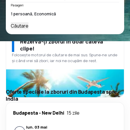
Pasageri
Căutare
Rezervă-ți zborul în doar câteva
clipe!
Folosește motorul de căutare de mai sus. Spune-ne unde
și când vrei să zbori, iar noi ne ocupăm de rest.
Oferte speciale la zboruri din Budapesta spre
India
Budapesta
-
New Delhi
15 zile
lun. 03 mai