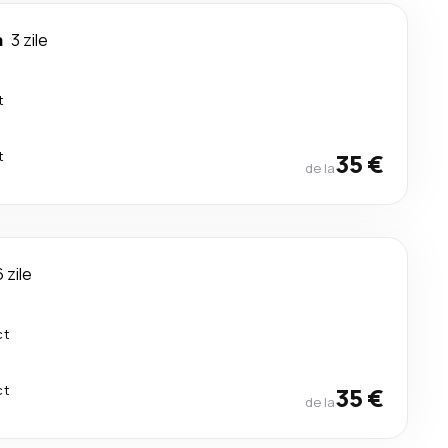
a
3 zile
t
t
35 €
de la
6 zile
ct
ct
35 €
de la