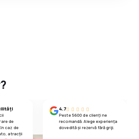
y?
lități
4.7
ii
Peste 5600 de clienți ne
rare de
recomandă. Alege experiența
 ȋn caz de
dovedită și rezervă fără griji.
uto, atracții