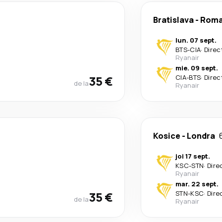
Bratislava
-
Rom
lun. 07 sept.
BTS
-
CIA
·
Direc
Ryanair
mie. 09 sept.
35 €
CIA
-
BTS
·
Direc
de la
Ryanair
Kosice
-
Londra
joi 17 sept.
KSC
-
STN
·
Dire
Ryanair
mar. 22 sept.
35 €
STN
-
KSC
·
Dire
de la
Ryanair