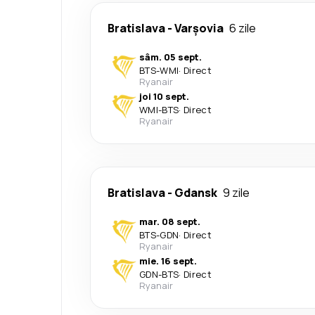
Bratislava
-
Varşovia
6 zile
sâm. 05 sept.
BTS
-
WMI
·
Direct
Ryanair
joi 10 sept.
WMI
-
BTS
·
Direct
Ryanair
Bratislava
-
Gdansk
9 zile
mar. 08 sept.
BTS
-
GDN
·
Direct
Ryanair
mie. 16 sept.
GDN
-
BTS
·
Direct
Ryanair