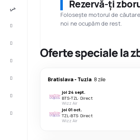
Rezervă-ți zboru
All-
inclusive
Folosește motorul de căutare 
noi ne ocupăm de rest.
City
Break
Cazare
Oferte speciale la z
Oferte
Finalizează
Bratislava
-
Tuzla
8 zile
călătoria
joi 24 sept.
Inspiraţie şi
BTS
-
TZL
·
Direct
recomandări
Wizz Air
joi 01 oct.
Servicii
TZL
-
BTS
·
Direct
clienți
Wizz Air