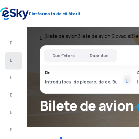
Platforma ta de călătorii
Bilete de avion
Bilete de avion Slovacia
Bile
Zbor+Hotel
Dus-întors
Doar dus
Bilete
de
avion
Din
C
Vacanţe
Vară
2026
Bilete de avion
Iarnă
2026/27
Last
minute