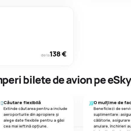
138 €
de la
peri bilete de avion pe eSk
Căutare flexibilă
O mulțime de faci
Extinde căutarea pentru a include
Beneficiezi de servic
aeroporturile din apropiere și
suplimentare: asigu
alege date flexibile pentru a găsi
călătorie, asigurare
cea mai ieftină opțiune.
anulare, închirieri a