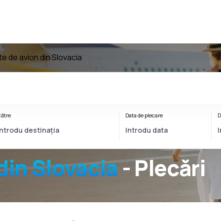
te de avion din Slovacia
ătre
Data de plecare
D
din Slovacia
- Plecări