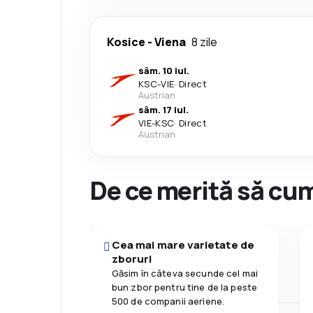
Kosice
-
Viena
8 zile
sâm. 10 iul.
KSC
-
VIE
·
Direct
Austrian
sâm. 17 iul.
VIE
-
KSC
·
Direct
Austrian
De ce merită să cum
Cea mai mare varietate de
zboruri
Găsim în câteva secunde cel mai
bun zbor pentru tine de la peste
500 de companii aeriene.