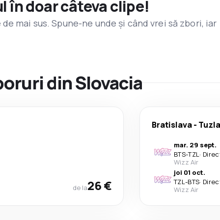
l în doar câteva clipe!
de mai sus. Spune-ne unde și când vrei să zbori, iar
boruri din Slovacia
Bratislava
-
Tuzl
mar. 29 sept.
BTS
-
TZL
·
Direc
Wizz Air
joi 01 oct.
26 €
TZL
-
BTS
·
Direc
de la
Wizz Air