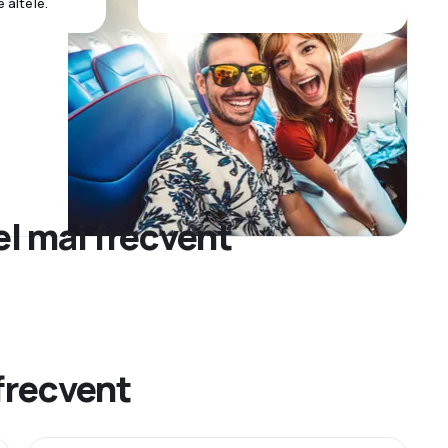
e altele.
el mai frecvent
 frecvent