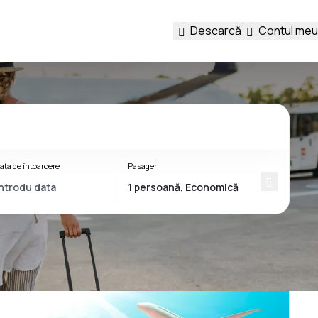
Descarcă
Contul meu
ata de întoarcere
Pasageri