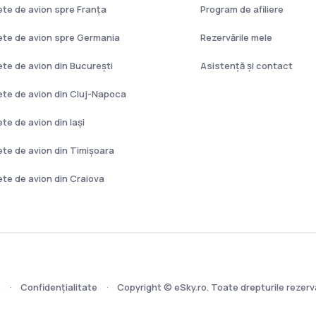
lete de avion spre Franţa
Program de afiliere
lete de avion spre Germania
Rezervările mele
lete de avion din București
Asistenţă şi contact
lete de avion din Cluj-Napoca
ete de avion din Iași
lete de avion din Timișoara
lete de avion din Craiova
e
Confidențialitate
Copyright © eSky.ro. Toate drepturile rezerv