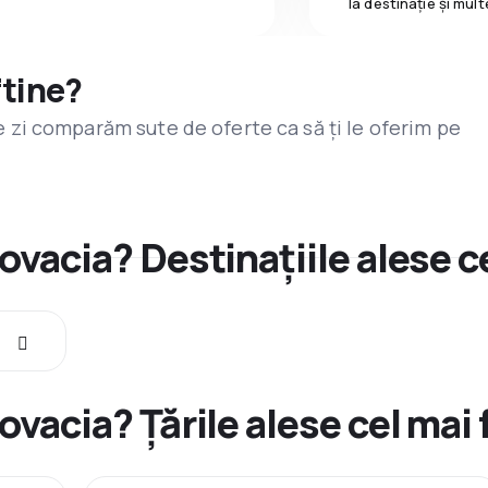
la destinaţie și mult
ftine?
are zi comparăm sute de oferte ca să ți le oferim pe
ovacia? Destinațiile alese c
ovacia? Țările alese cel mai