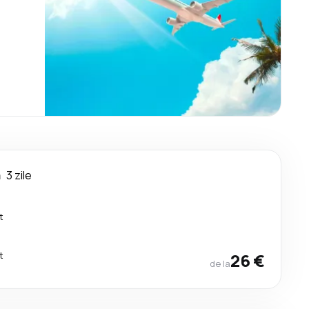
a
3 zile
t
t
26 €
de la