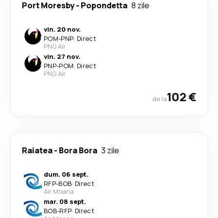
Port Moresby
-
Popondetta
8 zile
vin. 20 nov.
POM
-
PNP
·
Direct
PNG Air
vin. 27 nov.
PNP
-
POM
·
Direct
PNG Air
102 €
de la
Raiatea
-
Bora Bora
3 zile
dum. 06 sept.
RFP
-
BOB
·
Direct
Air Moana
mar. 08 sept.
BOB
-
RFP
·
Direct