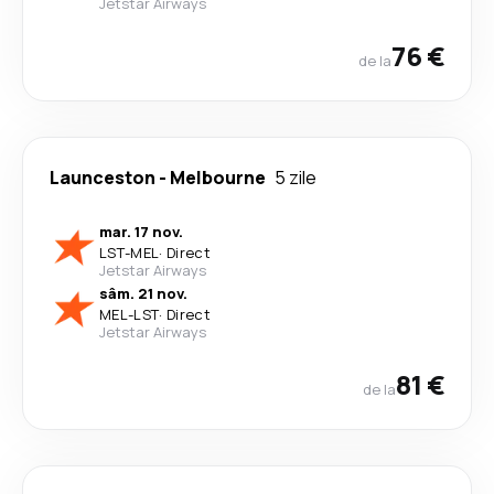
Jetstar Airways
76 €
de la
Launceston
-
Melbourne
5 zile
mar. 17 nov.
LST
-
MEL
·
Direct
Jetstar Airways
sâm. 21 nov.
MEL
-
LST
·
Direct
Jetstar Airways
81 €
de la