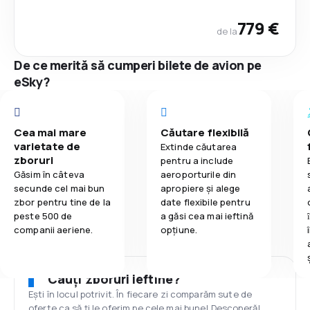
779 €
de la
De ce merită să cumperi bilete de avion pe
eSky?
Cea mai mare
Căutare flexibilă
varietate de
Extinde căutarea
zboruri
pentru a include
Găsim în câteva
aeroporturile din
secunde cel mai bun
apropiere și alege
zbor pentru tine de la
date flexibile pentru
peste 500 de
a găsi cea mai ieftină
companii aeriene.
opțiune.
Cauți zboruri ieftine?
Ești în locul potrivit. În fiecare zi comparăm sute de
oferte ca să ți le oferim pe cele mai bune! Descoperă!