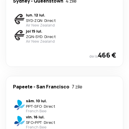
Sydney
-
Queenstown
4 zile
lun. 12 iul.
SYD
-
ZQN
·
Direct
Air New Zealand
joi 15 iul.
ZQN
-
SYD
·
Direct
Air New Zealand
466 €
de la
Papeete
-
San Francisco
7 zile
sâm. 10 iul.
PPT
-
SFO
·
Direct
French Bee
vin. 16 iul.
SFO
-
PPT
·
Direct
French Bee