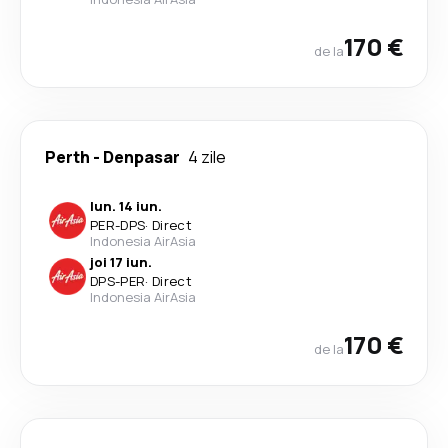
170 €
de la
Perth
-
Denpasar
4 zile
lun. 14 iun.
PER
-
DPS
·
Direct
Indonesia AirAsia
joi 17 iun.
DPS
-
PER
·
Direct
Indonesia AirAsia
170 €
de la