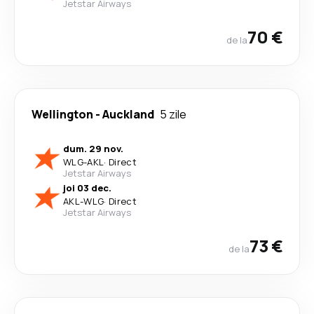
Jetstar Airways
70 €
de la
Wellington
-
Auckland
5 zile
dum. 29 nov.
WLG
-
AKL
·
Direct
Jetstar Airways
joi 03 dec.
AKL
-
WLG
·
Direct
Jetstar Airways
73 €
de la