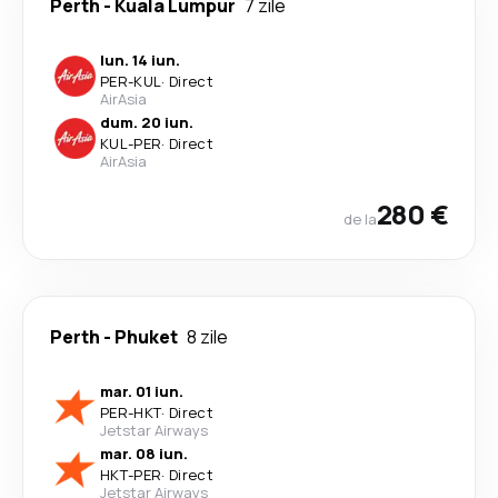
Perth
-
Kuala Lumpur
7 zile
lun. 14 iun.
PER
-
KUL
·
Direct
AirAsia
dum. 20 iun.
KUL
-
PER
·
Direct
AirAsia
280 €
de la
Perth
-
Phuket
8 zile
mar. 01 iun.
PER
-
HKT
·
Direct
Jetstar Airways
mar. 08 iun.
HKT
-
PER
·
Direct
Jetstar Airways