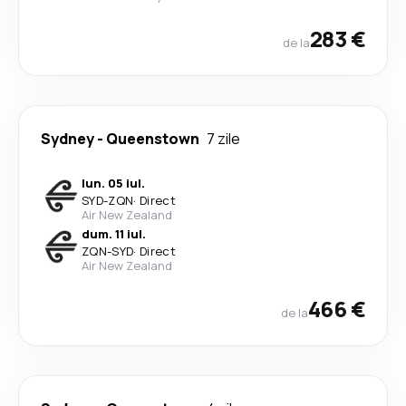
283 €
de la
Sydney
-
Queenstown
7 zile
lun. 05 iul.
SYD
-
ZQN
·
Direct
Air New Zealand
dum. 11 iul.
ZQN
-
SYD
·
Direct
Air New Zealand
466 €
de la