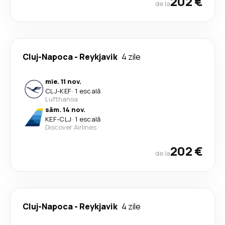
202 €
de la
Cluj-Napoca
-
Reykjavik
4 zile
mie. 11 nov.
CLJ
-
KEF
·
1 escală
Lufthansa
sâm. 14 nov.
KEF
-
CLJ
·
1 escală
Discover Airlines
202 €
de la
Cluj-Napoca
-
Reykjavik
4 zile