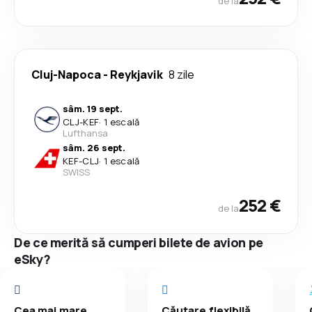
de la
Cluj-Napoca
-
Reykjavik
8 zile
sâm. 19 sept.
CLJ
-
KEF
·
1 escală
Lufthansa
sâm. 26 sept.
KEF
-
CLJ
·
1 escală
SWISS
252 €
de la
De ce merită să cumperi bilete de avion pe
eSky?
Cea mai mare
Căutare flexibilă