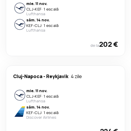
mie. 11 nov.
CLJ
-
KEF
·
1 escală
Lufthansa
sâm. 14 nov.
KEF
-
CLJ
·
1 escală
Lufthansa
202 €
de la
Cluj-Napoca
-
Reykjavik
4 zile
mie. 11 nov.
CLJ
-
KEF
·
1 escală
Lufthansa
sâm. 14 nov.
KEF
-
CLJ
·
1 escală
Discover Airlines