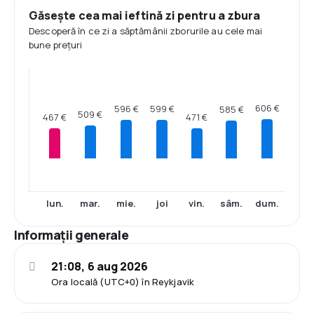
Găsește cea mai ieftină zi pentru a zbura
Descoperă în ce zi a săptămânii zborurile au cele mai
bune prețuri
606 €
599 €
596 €
585 €
509 €
471 €
467 €
lun.
mar.
mie.
joi
vin.
sâm.
dum.
Informații generale
21:08, 6 aug 2026
Ora locală (UTC+0) în Reykjavik