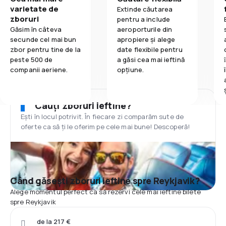
varietate de
Extinde căutarea
zboruri
pentru a include
Găsim în câteva
aeroporturile din
secunde cel mai bun
apropiere și alege
zbor pentru tine de la
date flexibile pentru
peste 500 de
a găsi cea mai ieftină
companii aeriene.
opțiune.
Cauți zboruri ieftine?
Ești în locul potrivit. În fiecare zi comparăm sute de
oferte ca să ți le oferim pe cele mai bune! Descoperă!
Când găsești zboruri ieftine spre Reykjavik?
Alege momentul perfect ca să rezervi cele mai ieftine bilete
spre Reykjavik
de la 217 €