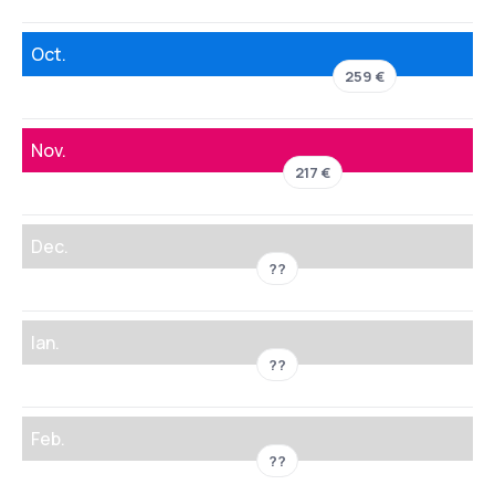
Oct.
259 €
Nov.
217 €
Dec.
??
Ian.
??
Feb.
??