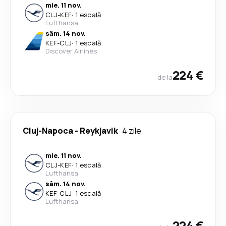
mie. 11 nov.
CLJ
-
KEF
·
1 escală
Lufthansa
sâm. 14 nov.
KEF
-
CLJ
·
1 escală
Discover Airlines
224 €
de la
Cluj-Napoca
-
Reykjavik
4 zile
mie. 11 nov.
CLJ
-
KEF
·
1 escală
Lufthansa
sâm. 14 nov.
KEF
-
CLJ
·
1 escală
Lufthansa
224 €