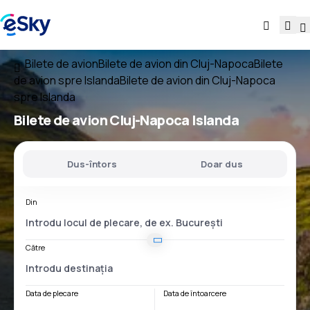
Bilete de avion
Bilete de avion din Cluj-Napoca
Bilete
de avion spre Islanda
Bilete de avion din Cluj-Napoca
spre Islanda
Bilete de avion
Cluj-Napoca Islanda
Dus-întors
Doar dus
Din
Către
Data de plecare
Data de întoarcere