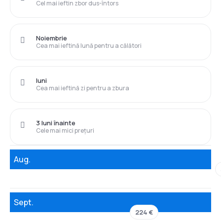
Cel mai ieftin zbor dus-întors
Noiembrie
Cea mai ieftină lună pentru a călători
luni
Cea mai ieftină zi pentru a zbura
3 luni înainte
Cele mai mici prețuri
Aug.
Sept.
224 €