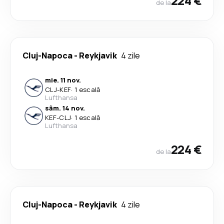
224 €
de la
Cluj-Napoca
-
Reykjavik
4 zile
mie. 11 nov.
CLJ
-
KEF
·
1 escală
Lufthansa
sâm. 14 nov.
KEF
-
CLJ
·
1 escală
Lufthansa
224 €
de la
Cluj-Napoca
-
Reykjavik
4 zile