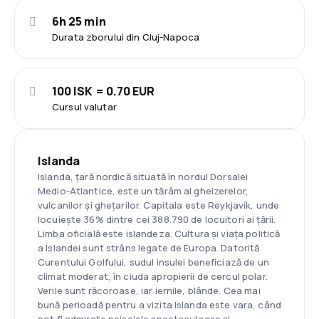
6h 25 min
Durata zborului din Cluj-Napoca
100 ISK = 0.70 EUR
Cursul valutar
Islanda
Islanda, țară nordică situată în nordul Dorsalei
Medio-Atlantice, este un tărâm al gheizerelor,
vulcanilor și ghețarilor. Capitala este Reykjavík, unde
locuiește 36% dintre cei 388.790 de locuitori ai țării.
Limba oficială este islandeza. Cultura și viața politică
a Islandei sunt strâns legate de Europa. Datorită
Curentului Golfului, sudul insulei beneficiază de un
climat moderat, în ciuda apropierii de cercul polar.
Verile sunt răcoroase, iar iernile, blânde. Cea mai
bună perioadă pentru a vizita Islanda este vara, când