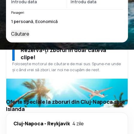
Pasageri
Căutare
Rezervă-ți zborul în doar câteva
clipe!
Folosește motorul de căutare de mai sus. Spune-ne unde
și când vrei să zbori, iar noi ne ocupăm de rest.
Oferte speciale la zboruri din Cluj-Napoca spre
Islanda
Cluj-Napoca
-
Reykjavik
4 zile