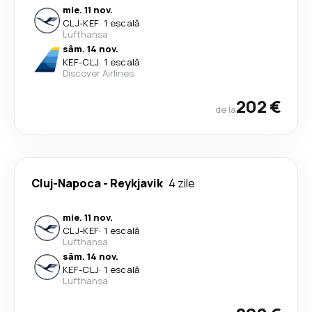
mie. 11 nov.
CLJ
-
KEF
·
1 escală
Lufthansa
sâm. 14 nov.
KEF
-
CLJ
·
1 escală
Discover Airlines
202 €
de la
Cluj-Napoca
-
Reykjavik
4 zile
mie. 11 nov.
CLJ
-
KEF
·
1 escală
Lufthansa
sâm. 14 nov.
KEF
-
CLJ
·
1 escală
Lufthansa