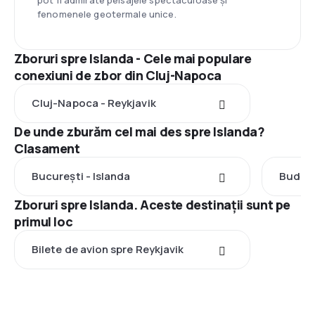
pot fi admirate peisajele spectaculoase și
fenomenele geotermale unice.
Zboruri spre Islanda - Cele mai populare
conexiuni de zbor din Cluj-Napoca
Cluj-Napoca - Reykjavik
De unde zburăm cel mai des spre Islanda?
Clasament
București - Islanda
Budape
Zboruri spre Islanda. Aceste destinații sunt pe
primul loc
Bilete de avion spre Reykjavik