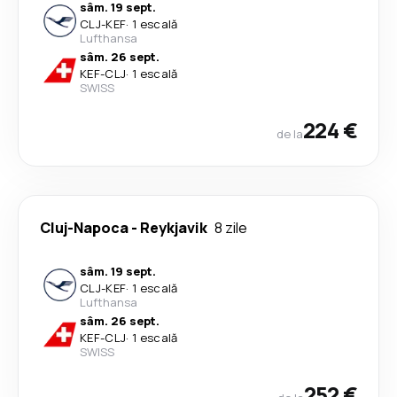
sâm. 19 sept.
CLJ
-
KEF
·
1 escală
Lufthansa
sâm. 26 sept.
KEF
-
CLJ
·
1 escală
SWISS
224 €
de la
Cluj-Napoca
-
Reykjavik
8 zile
sâm. 19 sept.
CLJ
-
KEF
·
1 escală
Lufthansa
sâm. 26 sept.
KEF
-
CLJ
·
1 escală
SWISS
252 €