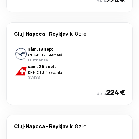
de la
Cluj-Napoca
-
Reykjavik
8 zile
sâm. 19 sept.
CLJ
-
KEF
·
1 escală
Lufthansa
sâm. 26 sept.
KEF
-
CLJ
·
1 escală
SWISS
224 €
de la
Cluj-Napoca
-
Reykjavik
8 zile