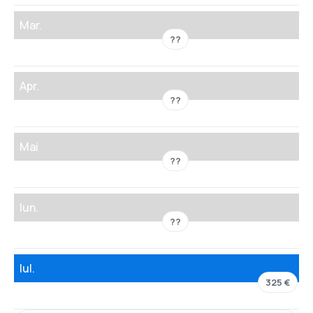
Mar.
??
Apr.
??
Mai
??
Iun.
??
Iul.
325 €