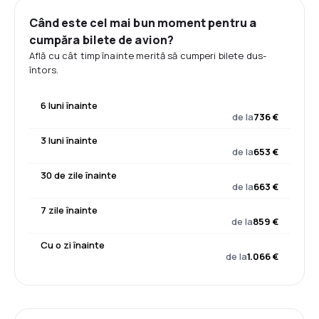
Când este cel mai bun moment pentru a
cumpăra bilete de avion?
Află cu cât timp înainte merită să cumperi bilete dus-
întors.
6 luni înainte
de la
736 €
3 luni înainte
de la
653 €
30 de zile înainte
de la
663 €
7 zile înainte
de la
859 €
Cu o zi înainte
de la
1.066 €