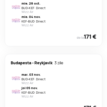
mie. 28 oct.
BUD
-
KEF
·
Direct
Wizz Air
mie. 04 nov.
KEF
-
BUD
·
Direct
Wizz Air
171 €
de la
Budapesta
-
Reykjavik
3 zile
mar. 03 nov.
BUD
-
KEF
·
Direct
Wizz Air
joi 05 nov.
KEF
-
BUD
·
Direct
Wizz Air