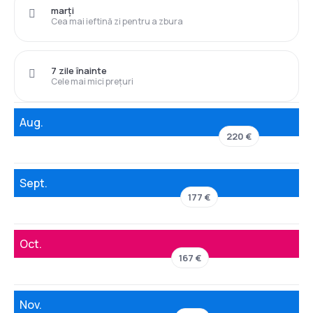
marți
Cea mai ieftină zi pentru a zbura
7 zile înainte
Cele mai mici prețuri
Aug.
220 €
Sept.
177 €
Oct.
167 €
Nov.