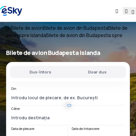
Bilete de avion
Bilete de avion din Budapesta
Bilete de
avion spre Islanda
Bilete de avion din Budapesta spre
Islanda
Bilete de avion
Budapesta Islanda
Dus-întors
Doar dus
Din
Către
Data de plecare
Data de întoarcere