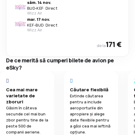
sâm. 14 nov.
BUD
-
KEF
·
Direct
Wizz Air
mar. 17 nov.
KEF
-
BUD
·
Direct
Wizz Air
171 €
de la
De ce merită să cumperi bilete de avion pe
eSky?
Cea mai mare
Căutare flexibilă
varietate de
Extinde căutarea
zboruri
pentru a include
Găsim în câteva
aeroporturile din
secunde cel mai bun
apropiere și alege
zbor pentru tine de la
date flexibile pentru
peste 500 de
a găsi cea mai ieftină
companii aeriene.
opțiune.