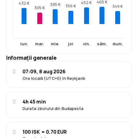
465 €
452 €
432 €
395 €
356 €
349 €
305 €
lun.
mar.
mie.
joi
vin.
sâm.
dum.
Informații generale
07:09, 8 aug 2026
Ora locală (UTC+0) în Reykjavik
4h 45 min
Durata zborului din Budapesta
100 ISK = 0.70 EUR