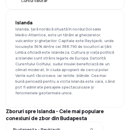
Cursul valutar
Islanda
Islanda, țară nordică situată în nordul Dorsalei
Medio-Atlantice, este un tărâm al gheizerelor,
vulcanilor și ghețarilor. Capitala este Reykjavík, unde
locuiește 36% dintre cei 388.790 de locuitori ai țării.
Limba oficială este islandeza. Cultura și viața politică
a Islandei sunt strâns legate de Europa. Datorită
Curentului Golfului, sudul insulei beneficiază de un
climat moderat, în ciuda apropierii de cercul polar.
Verile sunt răcoroase, iar iernile, blânde. Cea mai
bună perioadă pentru a vizita Islanda este vara, când
pot fi admirate peisajele spectaculoase și
fenomenele geotermale unice.
Zboruri spre Islanda - Cele mai populare
conexiuni de zbor din Budapesta
Budapesta - Reykjavik