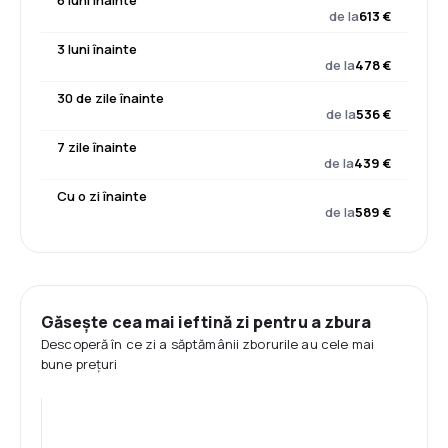
6 luni înainte
de la
613 €
3 luni înainte
de la
478 €
30 de zile înainte
de la
536 €
7 zile înainte
de la
439 €
Cu o zi înainte
de la
589 €
Găsește cea mai ieftină zi pentru a zbura
Descoperă în ce zi a săptămânii zborurile au cele mai
bune prețuri