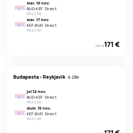
mar. 10 nov.
BUD
-
KEF
·
Direct
Wizz Air
mar. 17 nov.
KEF
-
BUD
·
Direct
Wizz Air
171 €
de la
Budapesta
-
Reykjavik
4 zile
joi 12 nov.
BUD
-
KEF
·
Direct
Wizz Air
dum. 15 nov.
KEF
-
BUD
·
Direct
Wizz Air
171 €