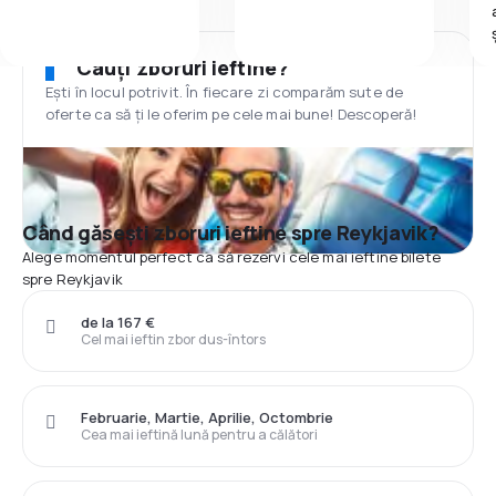
Cauți zboruri ieftine?
Ești în locul potrivit. În fiecare zi comparăm sute de
oferte ca să ți le oferim pe cele mai bune! Descoperă!
Când găsești zboruri ieftine spre Reykjavik?
Alege momentul perfect ca să rezervi cele mai ieftine bilete
spre Reykjavik
de la 167 €
Cel mai ieftin zbor dus-întors
Februarie, Martie, Aprilie, Octombrie
Cea mai ieftină lună pentru a călători