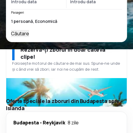
Pasageri
Căutare
Rezervă-ți zborul în doar câteva
clipe!
Folosește motorul de căutare de mai sus. Spune-ne unde
și când vrei să zbori, iar noi ne ocupăm de rest.
Oferte speciale la zboruri din Budapesta spre
Islanda
Budapesta
-
Reykjavik
8 zile