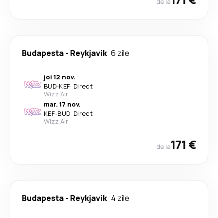
de la
Budapesta
-
Reykjavik
6 zile
joi 12 nov.
BUD
-
KEF
·
Direct
Wizz Air
mar. 17 nov.
KEF
-
BUD
·
Direct
Wizz Air
171 €
de la
Budapesta
-
Reykjavik
4 zile