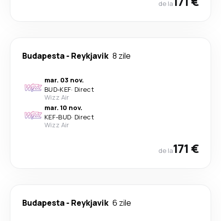
171 €
de la
Budapesta
-
Reykjavik
8 zile
mar. 03 nov.
BUD
-
KEF
·
Direct
Wizz Air
mar. 10 nov.
KEF
-
BUD
·
Direct
Wizz Air
171 €
de la
Budapesta
-
Reykjavik
6 zile