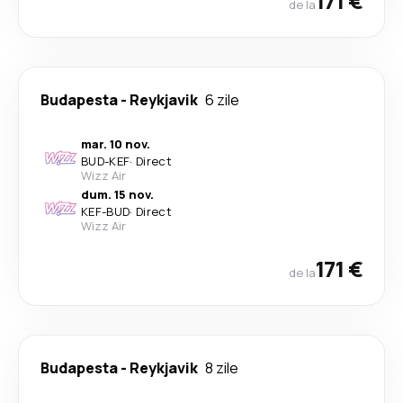
171 €
de la
Budapesta
-
Reykjavik
6 zile
mar. 10 nov.
BUD
-
KEF
·
Direct
Wizz Air
dum. 15 nov.
KEF
-
BUD
·
Direct
Wizz Air
171 €
de la
Budapesta
-
Reykjavik
8 zile