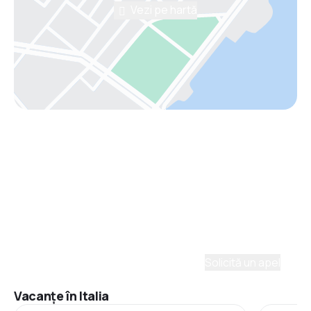
Vezi pe hartă
Asistenţă prin telefon
Ai nevoie de ajutor să alegi?
Ne place să planificăm călătorii. Solicită un apel cu
un consultant și vom crea un plan pentru tine.
Solicită un apel
Vacanţe în Italia