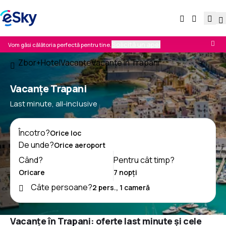
Solicită un apel
Vom găsi călătoria perfectă pentru tine.
Zbor+Hotel
Vacanţe
Vacanţe în Trapani
Vacanţe Trapani
Last minute, all-inclusive
Încotro?
De unde?
Când?
Pentru cât timp?
Câte persoane?
Vacanțe în Trapani: oferte last minute și cele