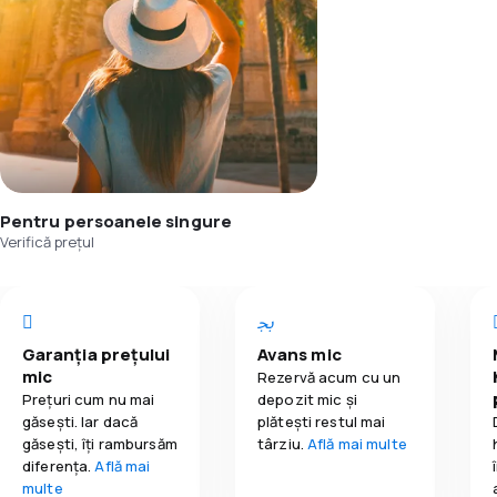
Pentru persoanele singure
Verifică prețul
Garanția prețului
Avans mic
mic
Rezervă acum cu un
Prețuri cum nu mai
depozit mic și
găsești. Iar dacă
plătești restul mai
găseşti, îți rambursăm
târziu.
Află mai multe
diferența.
Află mai
multe