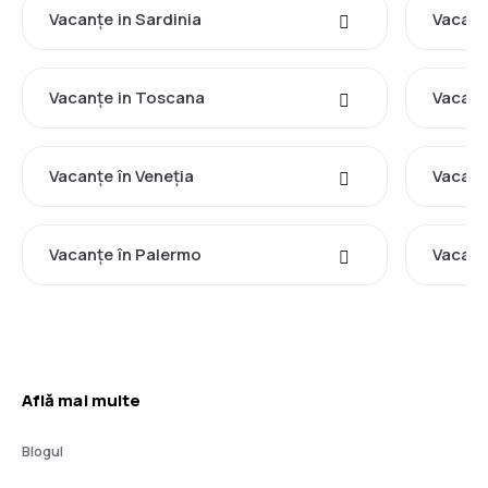
Vacanţe in Sardinia
Vacanţe
Vacanţe in Toscana
Vacanţe
Vacanţe în Veneţia
Vacanţ
Vacanţe în Palermo
Vacanţ
Află mai multe
Blogul