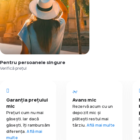
Pentru persoanele singure
Verifică prețul
Garanția prețului
Avans mic
mic
Rezervă acum cu un
Prețuri cum nu mai
depozit mic și
găsești. Iar dacă
plătești restul mai
găseşti, îți rambursăm
târziu.
Află mai multe
diferența.
Află mai
multe