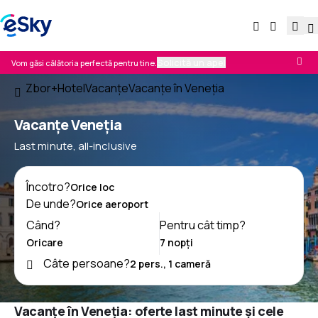
Solicită un apel
Vom găsi călătoria perfectă pentru tine.
Zbor+Hotel
Vacanţe
Vacanţe în Veneţia
Vacanţe Veneţia
Last minute, all-inclusive
Încotro?
De unde?
Când?
Pentru cât timp?
Câte persoane?
Vacanțe în Veneţia: oferte last minute și cele