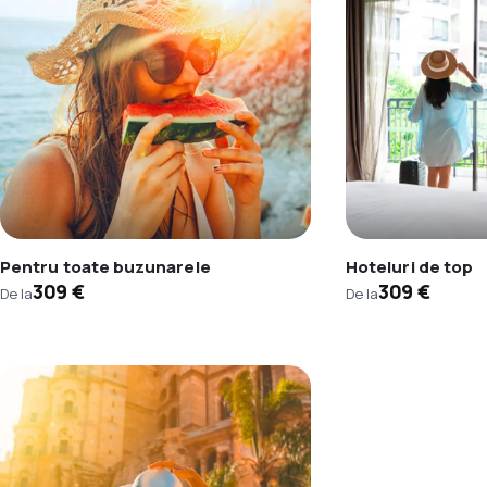
Pentru toate buzunarele
Hoteluri de top
309 €
309 €
De la
De la