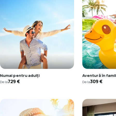
Numai pentru adulți
Aventură în famil
729 €
309 €
De la
De la