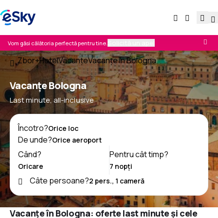
Solicită un apel
Vom găsi călătoria perfectă pentru tine.
Zbor+Hotel
Vacanţe
Vacanţe în Bologna
Vacanţe Bologna
Last minute, all-inclusive
Încotro?
De unde?
Când?
Pentru cât timp?
Câte persoane?
Vacanțe în Bologna: oferte last minute și cele