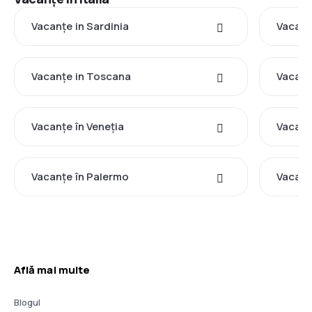
Vacanţe in Sardinia
Vacanţe
Vacanţe in Toscana
Vacanţe
Vacanţe în Veneţia
Vacanţ
Vacanţe în Palermo
Vacanţ
Află mai multe
Blogul