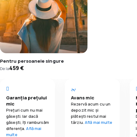
Pentru persoanele singure
459 €
De la
Garanția prețului
Avans mic
mic
Rezervă acum cu un
Prețuri cum nu mai
depozit mic și
găsești. Iar dacă
plătești restul mai
găseşti, îți rambursăm
târziu.
Află mai multe
diferența.
Află mai
multe