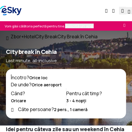
Solicită un apel
Vom găsi călătoria perfectă pentru tine.
Zbor+Hotel
City Break
City Break în Cehia
City break în Cehia
Last minute, all-inclusive
Încotro?
De unde?
Când?
Pentru cât timp?
Câte persoane?
Idei pentru câteva zile sau un weekend în Cehia