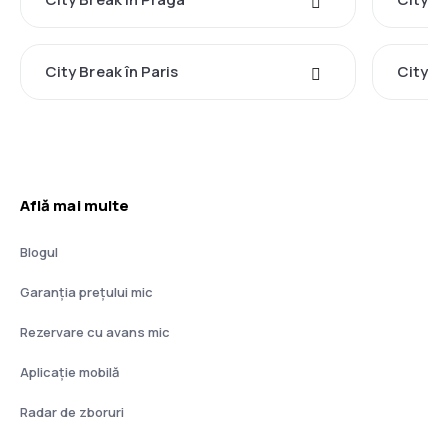
City Break în Paris
City B
Află mai multe
Blogul
Garanția prețului mic
Rezervare cu avans mic
Aplicație mobilă
Radar de zboruri