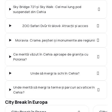
Sky Bridge 721 și Sky Walk: Cel mai lung pod
suspendat din Cehia
ZOO Safari Dvůr Králové: Atracții și acces
Moravia: Crame, peșteri și monumente ale regiunii
Ce merită văzut în Cehia aproape de granița cu
Polonia?
Unde să mergi la schi în Cehia?
Unde merită să mergi la terme și parcuri acvatice în
Cehia?
City Break în Europa
City Break în Praga
City B