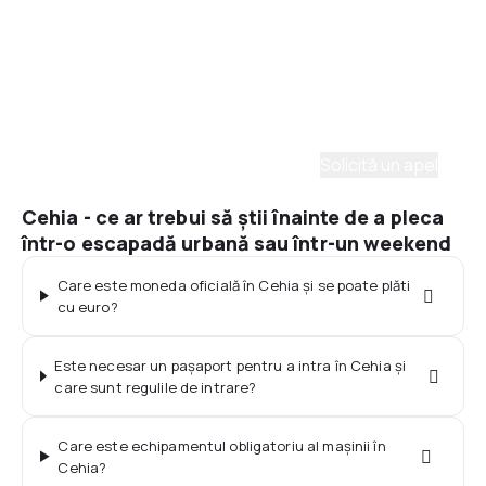
Asistenţă prin telefon
Ai nevoie de ajutor să alegi?
Ne place să planificăm călătorii. Solicită un apel cu
un consultant și vom crea un plan pentru tine.
Solicită un apel
Cehia - ce ar trebui să știi înainte de a pleca
într-o escapadă urbană sau într-un weekend
Care este moneda oficială în Cehia și se poate plăti
cu euro?
Este necesar un pașaport pentru a intra în Cehia și
care sunt regulile de intrare?
Care este echipamentul obligatoriu al mașinii în
Cehia?