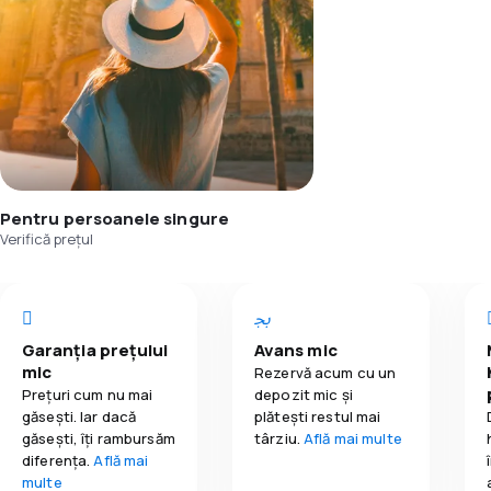
Pentru persoanele singure
Verifică prețul
Garanția prețului
Avans mic
mic
Rezervă acum cu un
Prețuri cum nu mai
depozit mic și
găsești. Iar dacă
plătești restul mai
găseşti, îți rambursăm
târziu.
Află mai multe
diferența.
Află mai
multe