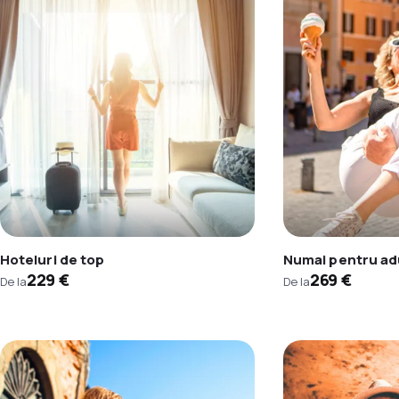
Hoteluri de top
Numai pentru adu
229 €
269 €
De la
De la