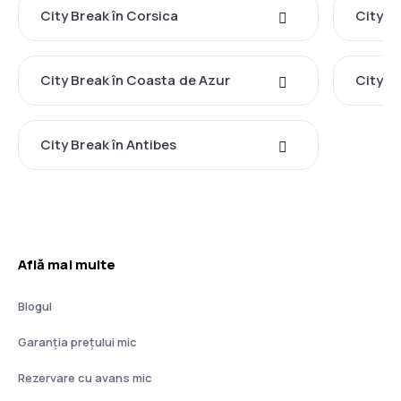
City Break în Corsica
City Br
City Break în Coasta de Azur
City Br
City Break în Antibes
Află mai multe
Blogul
Garanția prețului mic
Rezervare cu avans mic