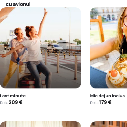
cu avionul
Last minute
Mic dejun inclus
209 €
179 €
De la
De la