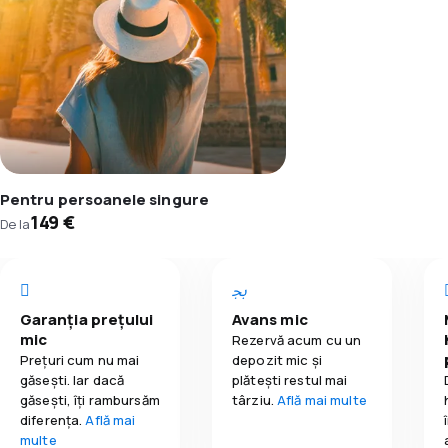
Pentru persoanele singure
149 €
De la
Garanția prețului
Avans mic
mic
Rezervă acum cu un
Prețuri cum nu mai
depozit mic și
găsești. Iar dacă
plătești restul mai
găseşti, îți rambursăm
târziu.
Află mai multe
diferența.
Află mai
multe