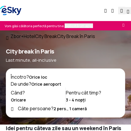
Solicită un apel
Vom găsi călătoria perfectă pentru tine.
Zbor+Hotel
City Break
City Break în Paris
City break în Paris
Last minute, all-inclusive
Încotro?
De unde?
Când?
Pentru cât timp?
Câte persoane?
Idei pentru câteva zile sau un weekend în Paris