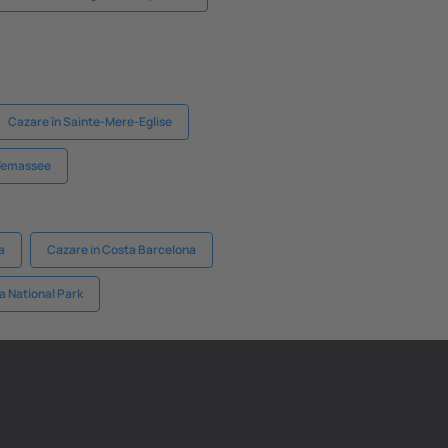
Cazare în Sainte-Mere-Eglise
 Yemassee
a
Cazare in Costa Barcelona
a National Park