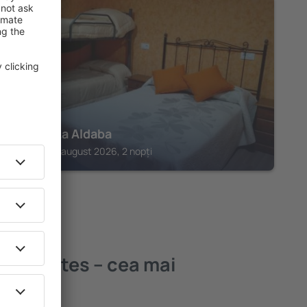
LUCILLOS
Hostal La Aldaba
Lucillos, 14 august 2026, 2 nopți
os Montes – cea mai