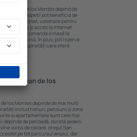
în San Roman de los Montes depind de
 de stele. Oaspeții pot beneficia de
, aer condiționat, ustensile pentru
lei, prosoape și acces la internet.
 gratuită, pot comanda o masă la
otel cu piscină. În plus, pot rezerva
Montes la proprietăți care oferă
n San Roman de los
 de los Montes depinde de mai mulți
prietăți includ hanuri, pensiuni și zone
urile și apartamentele sunt cele mai
ii depinde de perioadă, durata șederii
 vine vorba de cazare, oraşul San
esibil pe tot parcursul anului, dar