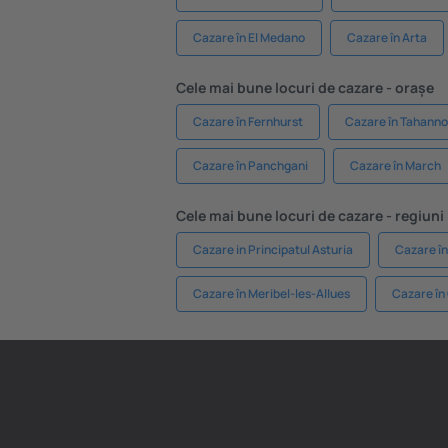
Cazare în El Medano
Cazare în Arta
Cele mai bune locuri de cazare - orașe
Cazare în Fernhurst
Cazare în Tahanno
Cazare în Panchgani
Cazare în March
Cele mai bune locuri de cazare - regiuni
Cazare in Principatul Asturia
Cazare în
Cazare în Meribel-les-Allues
Cazare în