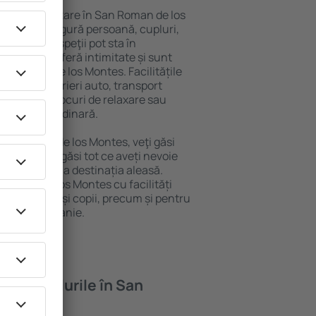
variată de cazare în San Roman de los
 pentru o singură persoană, cupluri,
 grupuri. Oaspeţii pot sta în
siuni care oferă intimitate și sunt
San Roman de los Montes. Facilitățile
nii de închirieri auto, transport
eparaţii și locuri de relaxare sau
canță extraordinară.
 San Roman de los Montes, veţi găsi
ească. Veți găsi tot ce aveți nevoie
 de afaceri la destinația aleasă.
 Roman de los Montes cu facilități
tăți, sugari și copii, precum și pentru
ale de companie.
feră hotelurile în San
es?