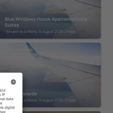
Blue Windows House Apartamentos &
Suites
Talavera de la Reina, 14 august 2026, 2 nopți
TALAVERA DE LA REINA
Hostal Velarde
Talavera de la Reina, 14 august 2026, 2 nopți