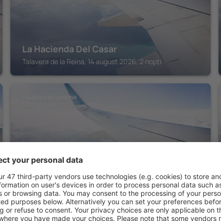
La Hacienda Del Casar
Talavera de la Reina, 14 august 2026, 2 nopți
TALAVERA DE LA REINA
Hostal La Embajada
Talavera de la Reina, 14 august 2026, 2 nopți