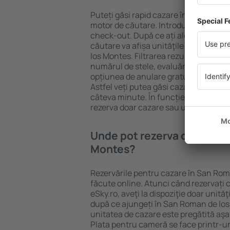
Puteți găsi rapid cazare în San Roman
motor de căutare. Introduceți destinaț
check-out. După ce ați ales numărul 
căutare va afișa unităţile de cazare 
los Montes. Filtrarea rezultatelor în fu
numărul de stele, evaluările oaspeților
opțiunea de anulare gratuită va face
Astfel veți putea găsi cazare în San 
câteva minute. În funcție de nevoile
rezerva doar cazare sau un pachet Zb
Unde pot rezerva cazare în
Montes?
Rezervările pentru cazare în San Rom
făcute online. Atunci când rezervați 
eSky.ro, aveţi la dispoziţie doar unităţ
după ce ajungeți în San Roman de los
unitatea de cazare este pregătită aşa 
Plata pentru cameră se face printr-un