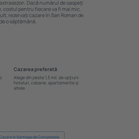
n extrasezon. Dacă numărul de oaspeţi
 costul pentru fiecare va fi mai mic.
ult, rezervați cazare în San Roman de
 de o săptămână.
Cazarea preferată
le
Alege din peste 1,3 mil. de opţiuni:
hoteluri, cabane, apartamente și
altele.
Cazare în Santiago de Compostela