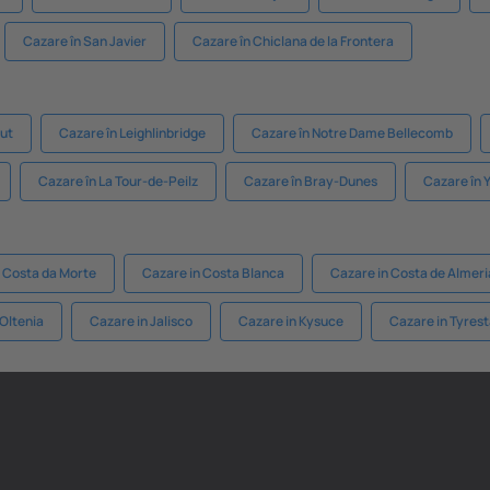
Cazare în San Javier
Cazare în Chiclana de la Frontera
ut
Cazare în Leighlinbridge
Cazare în Notre Dame Bellecomb
Cazare în La Tour-de-Peilz
Cazare în Bray-Dunes
Cazare în
 Costa da Morte
Cazare in Costa Blanca
Cazare in Costa de Almeri
 Oltenia
Cazare in Jalisco
Cazare in Kysuce
Cazare in Tyrest