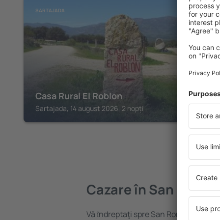
SARTAJADA
Casa Rural El Roblon
Sartajada, 14 august 2026, 2 nopți
Cazare în San Roman
Vă ȋndreptaţi spre San Roman de los 