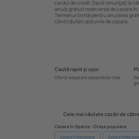
cardul de credit. Dacă renunţaţi la căl
anula gratuit rezervarea de cazare î
Termenul limită pentru anularea grat
când căutați opţiunile de cazare.
Caută rapid şi uşor
Pl
Ofertă adaptată aşteptărilor tale.
Re
gr
Cele mai căutate cazări de către 
Cazare în Spania - Orașe populare
Cazare în Barcelona
Cazare în Marbell