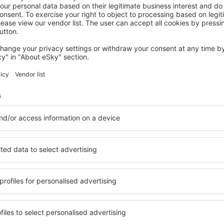
TALAVERA DE LA REINA
Hostería de la Galería Cerdán
Talavera de la Reina, 14 august 2026, 2 nopți
Vedeţi mai multe oferte în San Roman de los Montes
 de los Montes
San Roman de l
bună cazare
Montes? Găsiți cazare