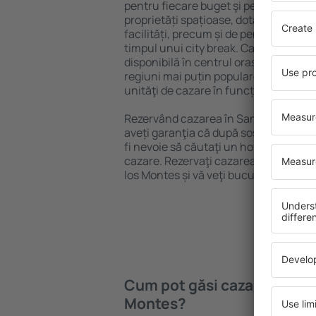
pentru fiecare buget şi pentru nevoi v
proprietăți spațioase, dotate cu tot 
facilități, precum și de pensiuni ieftin
timpul unui city break. Cazarea în S
disponibilă în centrul orașului, lângă 
regiuni mai puțin populare. Acest lucr
unităţi de cazare în funcție de nevoi ș
Rezervând cazarea în San Roman de 
aveți garanţia că după sosirea la desti
fi nevoie să căutaţi un hotel, apartam
cazare. Rezervaţi cazarea înainte de
los Montes și vă veţi bucura de o călăto
Cum pot găsi cazare în Sa
Montes?