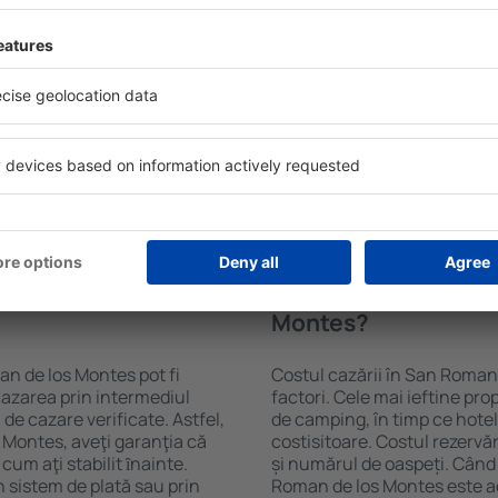
 de los Montes folosind un
Facilitățile proprietăţilor 
ia și datele de check-in și
tipul de cazare și de numărul
de persoane, motorul de
camere cu chicinetă, balcon
disponibile în San Roman de
prepararea ceaiului şi a cafe
ncție de tipul proprietăţii,
Vizitatorii pot avea parcare
, distanța față de centru și
restaurant sau pot alege un h
 căutarea mult mai ușoară.
cazare în San Roman de los 
Roman de los Montes în doar
transport de la aeroport.
 dumneavoastră, puteți
or+Hotel.
 San Roman de los
Cât costă cazarea î
Montes?
an de los Montes pot fi
Costul cazării în San Roman
cazarea prin intermediul
factori. Cele mai ieftine pro
i de cazare verificate. Astfel,
de camping, în timp ce hotel
 Montes, aveţi garanţia că
costisitoare. Costul rezervăr
cum aţi stabilit ȋnainte.
și numărul de oaspeți. Când
 sistem de plată sau prin
Roman de los Montes este acc