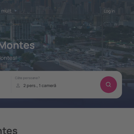
 mult
Log in
 Montes
Montes!
ntes