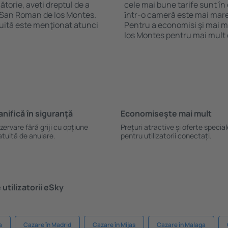
ătorie, aveți dreptul de a
cele mai bune tarife sunt î
n San Roman de los Montes.
ȋntr-o cameră este mai mare,
uită este menţionat atunci
Pentru a economisi şi mai m
los Montes pentru mai mult
anifică ȋn siguranţă
Economiseşte mai mult
zervare fără griji cu opțiune
Prețuri atractive și oferte specia
atuită de anulare.
pentru utilizatorii conectați.
utilizatorii eSky
a
Cazare în Madrid
Cazare în Mijas
Cazare în Malaga