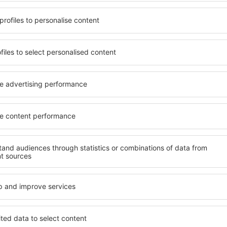
ariate. Puteți beneficia de
Puteți alege dintr-o ofertă 
confortul, cu numeroase
Montes, inclusiv proprietăți
e pentru a sta câteva zile în
familii, persoane ȋn vârstă și
an Roman de los Montes este
apartamente, hoteluri și pen
aeroport și în cartiere sau
situate în centrul orașului 
u vă va ajuta să găsiţi
din apropiere, inclusiv compa
i de planurile ulterioare.
public, magazine, centre de r
distracţie, garantează o va
los Montes mai devreme,
nație vă puteţi relaxa, fără a
Dacă doriţi cazare de lux în
ent sau altă unitate de
imediat una care să se potriv
 călătoria spre San Roman de
pentru vacanță sau călătoria
rie liniştită.
Puteți rezerva cazare în San
pentru persoanele cu dizabili
cei care călătoresc cu anim
n Roman de los
Ce fel de facilităţi o
Roman de los Mont