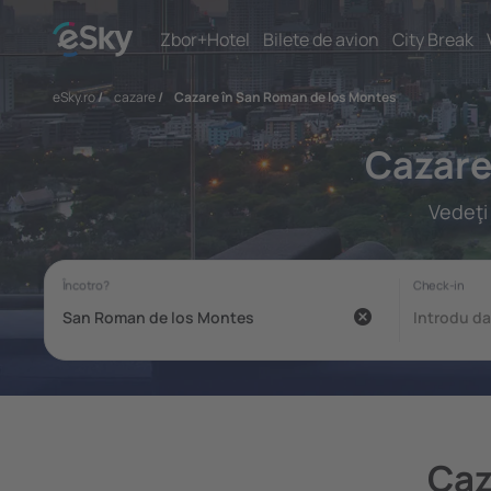
Zbor+Hotel
Bilete de avion
City Break
eSky.ro
/
cazare
/
Cazare în San Roman de los Montes
Cazare
Vedeţi
Caz