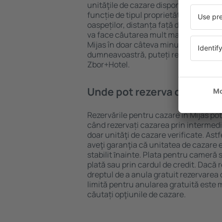
unităţile de cazare disponibile în Mijas
funcție de tipul proprietăţii, numărul 
oaspeților, distanța față de centru și
va face căutarea mult mai ușoară. Ast
Mijas în doar câteva minute. În funcți
dumneavoastră, puteți rezerva doar 
Zbor+Hotel.
Unde pot rezerva cazare în
Rezervările pentru cazare în Mijas pot
când rezervați cazarea prin intermediul
doar unităţi de cazare verificate. Astf
aveţi garanţia că unitatea de cazare 
stabilit ȋnainte. Plata pentru cameră 
plată sau prin cardul de credit. Dacă r
dreptul de a anula gratuit rezervarea
limită pentru anularea gratuită este
căutați opţiunile de cazare.