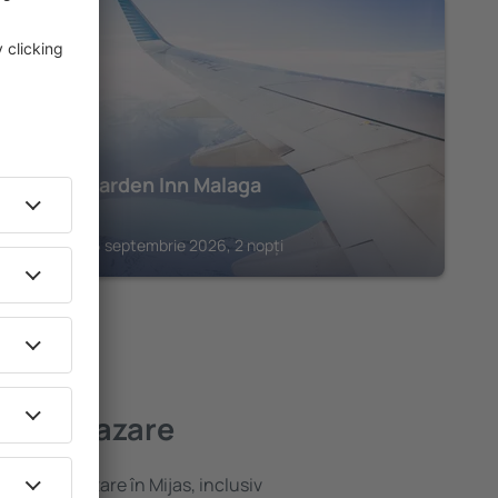
MALAGA
Hilton Garden Inn Malaga
319
€
Malaga, 06 septembrie 2026, 2 nopți
 bună cazare
ariată de cazare în Mijas, inclusiv