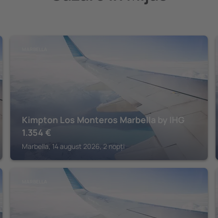
MARBELLA
Kimpton Los Monteros Marbella by IHG
1.354
€
Marbella, 14 august 2026, 2 nopți
MARBELLA