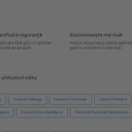
anifică ȋn siguranţă
Economiseşte mai mult
zervare fără griji cu opțiune
Prețuri atractive și oferte specia
atuită de anulare.
pentru utilizatorii conectați.
utilizatorii eSky
a
Cazare în Malaga
Cazare în Torrevieja
Cazare în Madrid
agoza
Cazare în Torredembarra
Cazare în Puerto de Santa Maria