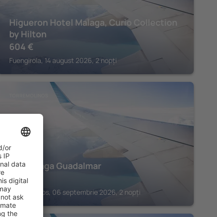
Higueron Hotel Malaga, Curio Collection
by Hilton
604
€
Fuengirola, 14 august 2026, 2 nopți
TORREMOLINOS
Sol Malaga Guadalmar
516
€
Torremolinos, 06 septembrie 2026, 2 nopți