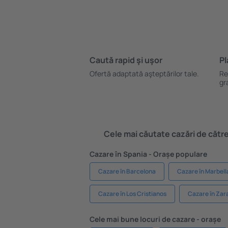
Caută rapid şi uşor
Pl
Ofertă adaptată aşteptărilor tale.
Re
gr
Cele mai căutate cazări de către 
Cazare în Spania - Orașe populare
Cazare în Barcelona
Cazare în Marbell
Cazare în Los Cristianos
Cazare în Zar
Cele mai bune locuri de cazare - orașe