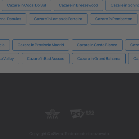
Cazare în Cocal Do Sul
Cazare în Breezewood
Cazare în Schind
onna-Daoulas
Cazare în Lamas de Ferreira
Cazare în Pemberton
cia
Cazare in Provincia Madrid
Cazare in Costa Blanca
Caza
o Valley
Cazare în Bad Aussee
Cazare in Grand Bahama
Caz
Copyright © eSky.ro. Toate drepturile rezervate.