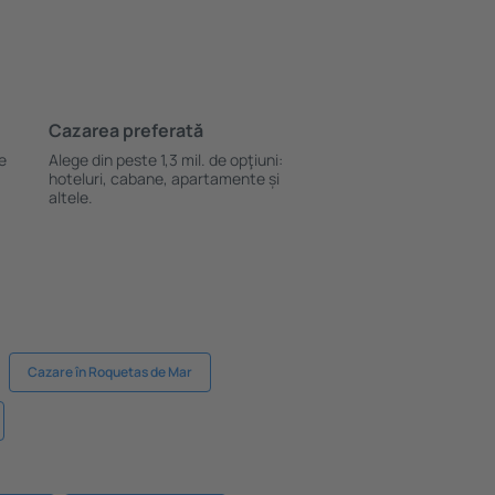
Cazarea preferată
le
Alege din peste 1,3 mil. de opţiuni:
hoteluri, cabane, apartamente și
altele.
Cazare în Roquetas de Mar