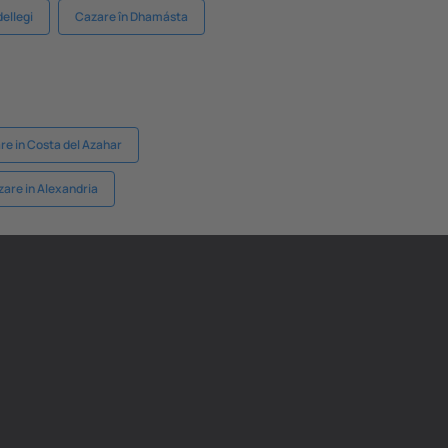
ellegi
Cazare în Dhamásta
re in Costa del Azahar
are in Alexandria