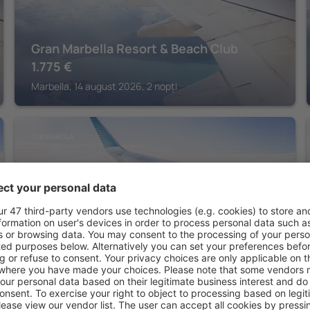
Gran Marbella Resort & Beach Club
1.775
€
Marbella, 14 august 2026, 2 nopți
FUENGIROLA
Hotel IPV Palace & Spa
5.576
€
Fuengirola, 14 august 2026, 2 nopți