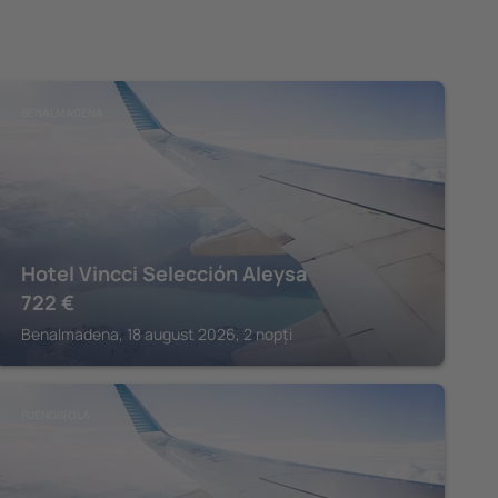
BENALMADENA
Hotel Vincci Selección Aleysa
722
€
Benalmadena, 18 august 2026, 2 nopți
FUENGIROLA