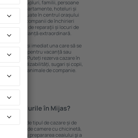
 persoană, cupluri, familii, persoane
i pot sta în apartamente, hoteluri și
e și sunt situate în centrul orașului
ere, inclusiv companii de închirieri
ine, centre de reparaţii și locuri de
antează o vacanță extraordinară.
Mijas, veţi găsi imediat una care să se
e aveți nevoie pentru vacanță sau
nația aleasă. Puteți rezerva cazare în
soanele cu dizabilități, sugari și copii,
ălătoresc cu animale de companie.
feră hotelurile în Mijas?
 Mijas depind de tipul de cazare și de
pot beneficia de camere cu chicinetă,
ensile pentru prepararea ceaiului şi a