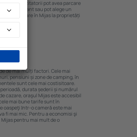
 internet. Vizitatorii pot avea parcare
ă la restaurant sau pot alege un
 rezerva cazare în Mijas la proprietăți
eroport.
 Mijas?
de de mai mulți factori. Cele mai
nuri, pensiuni și zone de camping, în
mentele sunt cele mai costisitoare.
 perioadă, durata șederii și numărul
de cazare, oraşul Mijas este accesibil
cele mai bune tarife sunt în
e oaspeţi ȋntr-o cameră este mai
va fi mai mic. Pentru a economisi şi
n Mijas pentru mai mult de o