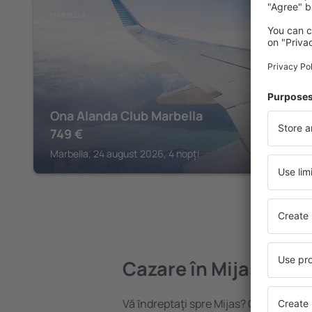
MARBELLA
Ona Alanda Club Marbella
749
€
Marbella, 24 august 2026, 4 nopți
Cazare în Mijas
Vă ȋndreptaţi spre Mijas? Găsiți cazar