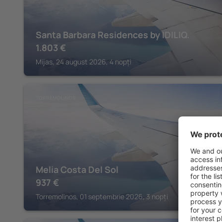
Santa Barbara Residences by IDILIQ.
1.803
€
Mijas, 24 august 2026, 4 nopți
TORREMOLINOS
Melia Costa Del Sol
937
€
Torremolinos, 01 septembrie 2026, 3 nopți