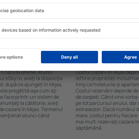
. Filtrarea rezultatelor în
cafelei, prosoape și acces la
de stele, evaluările
gratuită, pot comanda o mas
 opțiunea de anulare gratuită
hotel cu piscină. În plus, pot
fel veți putea găsi cazare în
care oferă transport de la a
e de nevoile
cazare sau un pachet
 Mijas?
Cât costă cazarea în
 fi făcute online. Atunci
Costul cazării în Mijas depin
 eSky.ro, aveţi la dispoziţie
ieftine proprietăți includ ha
el, după ce ajungeți în Mijas,
timp ce hotelurile și aparta
este pregătită aşa cum aţi
Costul rezervării depinde de
se face printr-un sistem de
de oaspeți. Când vine vorba 
enunţaţi la călătorie, aveți
pe tot parcursul anului, dar 
 de cazare în Mijas. Termenul
extrasezon. Dacă numărul d
 menţionat atunci când
mare, costul pentru fiecare 
mai mult, rezervați cazare î
săptămână.