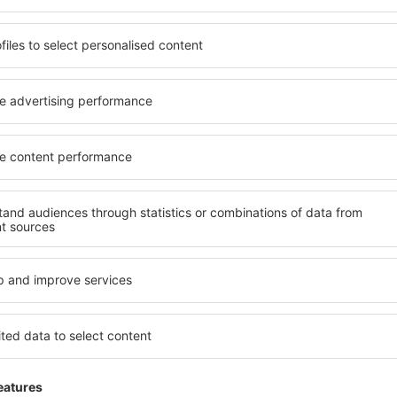
 de proprietăți spațioase,
proprietăți pentru o singură
facilități, precum și de
ȋn vârstă și grupuri. Oaspeţi
le în timpul unui city break.
pensiuni care oferă intimitat
entrul orașului, lângă
Mijas. Facilitățile din apropi
i puțin populare. Acest lucru
auto, transport public, magaz
în funcție de nevoi și de
relaxare sau distracţie, gar
Dacă doriţi cazare de lux în 
me, aveți garanţia că după
potrivească. Veți găsi tot c
fără a fi nevoie să căutaţi un
călătoria de afaceri la desti
 cazare. Rezervaţi cazarea
Mijas cu facilități pentru per
eţi bucura de o călătorie
precum și pentru cei care c
as?
Ce fel de facilităţi o
sind un motor de căutare.
Facilitățile proprietăţilor în
heck-in și check-out. După ce
numărul de stele. Oaspeții 
 de căutare va afișa
balcon, aer condiționat, ust