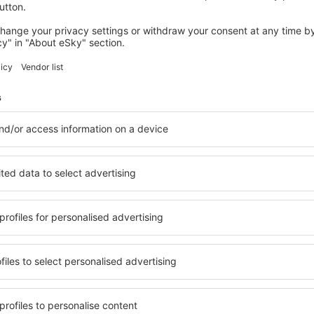
TORREMOLINOS
Parador de Málaga Golf
584
€
Torremolinos, 27 august 2026, 4 nopți
Vedeţi mai multe oferte în Mijas
Mijas – cea mai
e pentru fiecare buget şi
Puteți alege dintr-o ofertă v