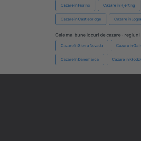
Cazare în Fiorino
Cazare în Hjerting
Cazare în Castlebridge
Cazare în Log
Cele mai bune locuri de cazare - regiuni
Cazare în Sierra Nevada
Cazare in Gali
Cazare în Danemarca
Cazare in Kłodzk