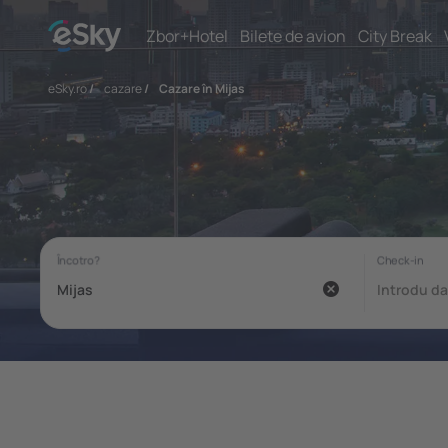
Zbor+Hotel
Bilete de avion
City Break
eSky.ro
/
cazare
/
Cazare în Mijas