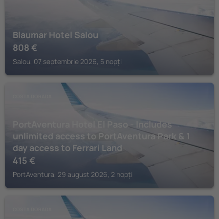
Blaumar Hotel Salou
808
€
Salou, 07 septembrie 2026, 5 nopți
COSTA DORADA
PortAventura Hotel El Paso - Includes
unlimited access to PortAventura Park & 1
day access to Ferrari Land
415
€
PortAventura, 29 august 2026, 2 nopți
COSTA DORADA