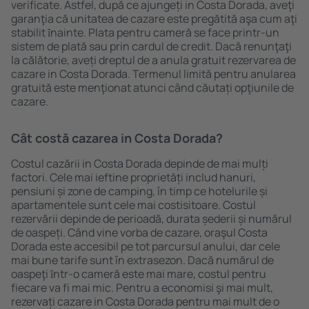
verificate. Astfel, după ce ajungeți in Costa Dorada, aveţi
garanţia că unitatea de cazare este pregătită aşa cum aţi
stabilit ȋnainte. Plata pentru cameră se face printr-un
sistem de plată sau prin cardul de credit. Dacă renunţaţi
la călătorie, aveți dreptul de a anula gratuit rezervarea de
cazare in Costa Dorada. Termenul limită pentru anularea
gratuită este menţionat atunci când căutați opţiunile de
cazare.
Cât costă cazarea in Costa Dorada?
Costul cazării in Costa Dorada depinde de mai mulți
factori. Cele mai ieftine proprietăți includ hanuri,
pensiuni și zone de camping, în timp ce hotelurile și
apartamentele sunt cele mai costisitoare. Costul
rezervării depinde de perioadă, durata șederii și numărul
de oaspeți. Când vine vorba de cazare, oraşul Costa
Dorada este accesibil pe tot parcursul anului, dar cele
mai bune tarife sunt în extrasezon. Dacă numărul de
oaspeţi ȋntr-o cameră este mai mare, costul pentru
fiecare va fi mai mic. Pentru a economisi şi mai mult,
rezervați cazare in Costa Dorada pentru mai mult de o