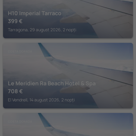
H10 Imperial Tarraco
399
€
Tarragona, 29 august 2026, 2 nopți
COSTA DORADA
Le Meridien Ra Beach Hotel & Spa
708
€
El Vendrell, 14 august 2026, 2 nopți
COSTA DORADA