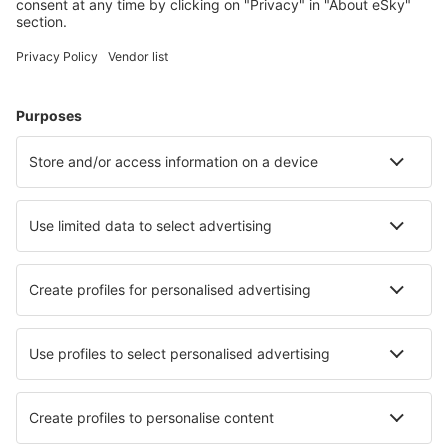
Cele mai căutate cazări de către utilizatorii eSky
Cazare în Spania - Orașe populare
Cazare în Mijas
Cazare în Malaga
Cazare în Madrid
Cazare în Barcelona
Cazare în Marbella
Cazare în Almunecar
Cazare în Las Palmas
Cazare în Roquetas de Mar
Cazare în Llansa
Cazare în Granadilla de Abona
Cele mai bune locuri de cazare - orașe
Cazare în Carassai
Cazare în Skawina
Cazare în Olfen
Cazare în Clarks Summit
Cazare în Fontanellato