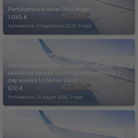
PortAventura Hotel Gold River
1.045
€
PortAventura, 07 septembrie 2026, 5 nopți
COSTA DORADA
PortAventura Hotel Colorado - Includes
unlimited access to PortAventura Park & 1
day access to Ferrari Land
570
€
PortAventura, 25 august 2026, 2 nopți
COSTA DORADA