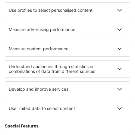
Cazare în Wolviston
Cazare în Mauroux
Cazare în Big Spring
Cazare în Bocaina
Cazare în Chiusa di Pesio
Cele mai bune locuri de cazare - regiuni
Cazare in Galicia
Cazare in Costa de Almeria
Cazare in Fuerteventura
Cazare in Costa del Azahar
Cazare in Formentera
Cazare in Southern Transdanubia
Cazare în Zermatt
Cazare in Salzburg Regiune
Cazare in Querétaro
Cazare în Michoacan