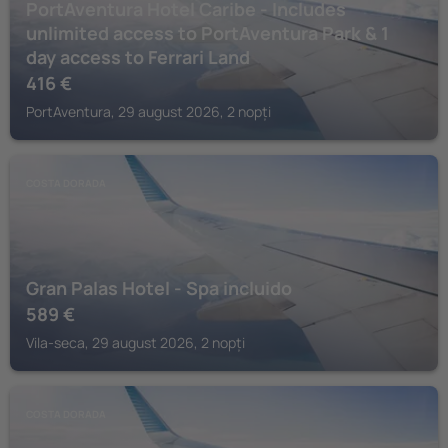
PortAventura Hotel Caribe - Includes
unlimited access to PortAventura Park & 1
day access to Ferrari Land
416
€
PortAventura, 29 august 2026, 2 nopți
COSTA DORADA
Gran Palas Hotel - Spa incluido
589
€
Vila-seca, 29 august 2026, 2 nopți
COSTA DORADA