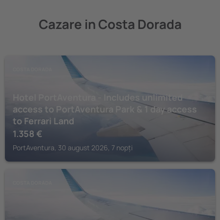
Cazare in Costa Dorada
COSTA DORADA
Hotel PortAventura - Includes unlimited
access to PortAventura Park & 1 day access
to Ferrari Land
1.358
€
PortAventura, 30 august 2026, 7 nopți
COSTA DORADA