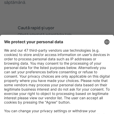
săptămână.
Caută rapid şi uşor
Ofertă adaptată aşteptărilor tale.
Planifică ȋn siguranţă
Rezervare fără griji cu opțiune gratuită de anulare.
Economiseşte mai mult
Prețuri atractive și oferte speciale pentru utilizatorii
conectați.
Cazarea preferată
Alege din peste 1,3 mil. de opţiuni: hoteluri, cabane,
apartamente și altele.