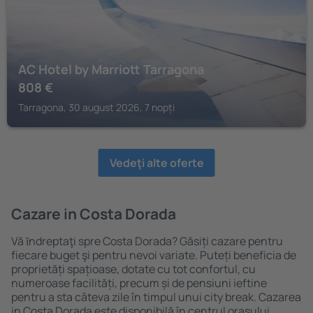
AC Hotel by Marriott Tarragona
808
€
Tarragona, 30 august 2026, 7 nopți
Vedeţi alte oferte
Cazare in Costa Dorada
Vă ȋndreptaţi spre Costa Dorada? Găsiți cazare pentru
fiecare buget şi pentru nevoi variate. Puteți beneficia de
proprietăți spațioase, dotate cu tot confortul, cu
numeroase facilități, precum și de pensiuni ieftine
pentru a sta câteva zile în timpul unui city break. Cazarea
in Costa Dorada este disponibilă în centrul orașului,