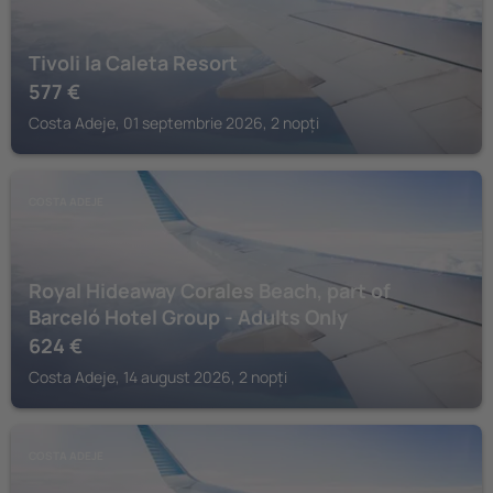
Tivoli la Caleta Resort
577
€
Costa Adeje, 01 septembrie 2026, 2 nopți
COSTA ADEJE
Royal Hideaway Corales Beach, part of
Barceló Hotel Group - Adults Only
624
€
Costa Adeje, 14 august 2026, 2 nopți
COSTA ADEJE