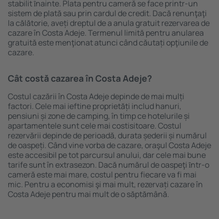
stabilit ȋnainte. Plata pentru cameră se face printr-un
sistem de plată sau prin cardul de credit. Dacă renunţaţi
la călătorie, aveți dreptul de a anula gratuit rezervarea de
cazare în Costa Adeje. Termenul limită pentru anularea
gratuită este menţionat atunci când căutați opţiunile de
cazare.
Cât costă cazarea în Costa Adeje?
Costul cazării în Costa Adeje depinde de mai mulți
factori. Cele mai ieftine proprietăți includ hanuri,
pensiuni și zone de camping, în timp ce hotelurile și
apartamentele sunt cele mai costisitoare. Costul
rezervării depinde de perioadă, durata șederii și numărul
de oaspeți. Când vine vorba de cazare, oraşul Costa Adeje
este accesibil pe tot parcursul anului, dar cele mai bune
tarife sunt în extrasezon. Dacă numărul de oaspeţi ȋntr-o
cameră este mai mare, costul pentru fiecare va fi mai
mic. Pentru a economisi şi mai mult, rezervați cazare în
Costa Adeje pentru mai mult de o săptămână.