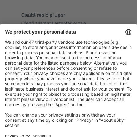
Caută rapid şi uşor
Ofertă adaptată aşteptărilor tale.
Planifică ȋn siguranţă
Rezervare fără griji cu opțiune gratuită de anulare.
Economiseşte mai mult
Prețuri atractive și oferte speciale pentru utilizatorii
conectați.
Cazarea preferată
Alege din peste 1,3 mil. de opţiuni: hoteluri, cabane,
apartamente și altele.
Cele mai căutate cazări de către utilizatorii eSky