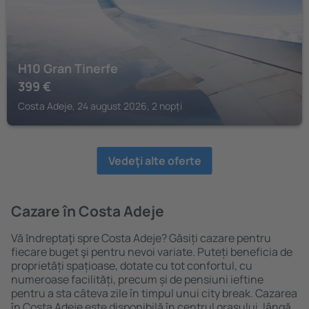
H10 Gran Tinerfe
399
€
Costa Adeje, 24 august 2026, 2 nopți
Vedeţi alte oferte
Cazare în Costa Adeje
Vă ȋndreptaţi spre Costa Adeje? Găsiți cazare pentru
fiecare buget şi pentru nevoi variate. Puteți beneficia de
proprietăți spațioase, dotate cu tot confortul, cu
numeroase facilități, precum și de pensiuni ieftine
pentru a sta câteva zile în timpul unui city break. Cazarea
în Costa Adeje este disponibilă în centrul orașului, lângă