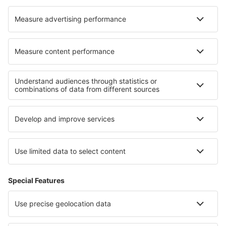
Cazare în Rio Vista
Cazare Muyuping
Cazare în Morlanwelz-Mariemont
Cele mai bune locuri de cazare - regiuni
Cazare in Costa de Valencia
Cazare in Costa Dorada
Cazare in Costa del Azahar
Cazare in Formentera
Cazare in Cantabria
Cazare in Blagoevgrad
Cazare in Carinthia
Cazare in Ñuble
Cazare în Val Cenis
Cazare in Sinaloa