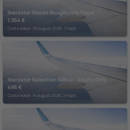
Iberostar Waves Bouganville Playa
1.364
€
Costa Adeje, 28 august 2026, 7 nopți
COSTA ADEJE
Iberostar Selection Sábila - Adults Only
496
€
Costa Adeje, 14 august 2026, 2 nopți
COSTA ADEJE