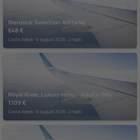
Iberostar Selection Anthelia
648
€
Costa Adeje, 14 august 2026, 2 nopți
COSTA ADEJE
Royal River, Luxury Hotel - Adults Only
1.109
€
Costa Adeje, 15 august 2026, 2 nopți
COSTA ADEJE