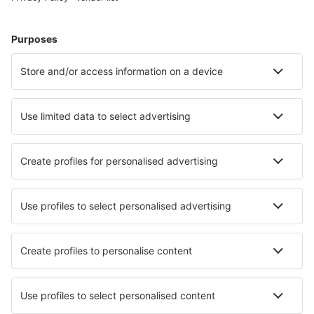
Cazare în Spania - Orașe populare
Cazare în Malaga
Cazare în Mijas
Cazare în Marbella
Cazare în Barcelona
Cazare în Madrid
Cazare în Granada
Cazare în Capdepera
Cazare în Playa Blanca
Cazare în Alhaurin de la Torre
Cazare în Chipiona
Cele mai bune locuri de cazare - orașe
Cazare în Johannesburg
Cazare în Saint-Cere
Cazare în Shinjuku
Cazare în Dhulikhel
Cazare în Pirka
Cazare în Valsavarenche
Cazare în Lichtenstein