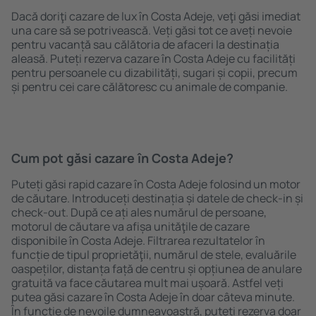
Dacă doriţi cazare de lux în Costa Adeje, veţi găsi imediat
una care să se potrivească. Veți găsi tot ce aveți nevoie
pentru vacanță sau călătoria de afaceri la destinația
aleasă. Puteți rezerva cazare în Costa Adeje cu facilități
pentru persoanele cu dizabilități, sugari și copii, precum
și pentru cei care călătoresc cu animale de companie.
Cum pot găsi cazare în Costa Adeje?
Puteți găsi rapid cazare în Costa Adeje folosind un motor
de căutare. Introduceți destinația și datele de check-in și
check-out. După ce ați ales numărul de persoane,
motorul de căutare va afișa unităţile de cazare
disponibile în Costa Adeje. Filtrarea rezultatelor în
funcție de tipul proprietăţii, numărul de stele, evaluările
oaspeților, distanța față de centru și opțiunea de anulare
gratuită va face căutarea mult mai ușoară. Astfel veți
putea găsi cazare în Costa Adeje în doar câteva minute.
În funcție de nevoile dumneavoastră, puteți rezerva doar