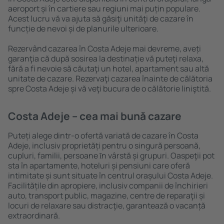
aeroport și în cartiere sau regiuni mai puțin populare.
Acest lucru vă va ajuta să găsiţi unităţi de cazare în
funcție de nevoi și de planurile ulterioare.
Rezervând cazarea în Costa Adeje mai devreme, aveți
garanţia că după sosirea la destinație vă puteţi relaxa,
fără a fi nevoie să căutaţi un hotel, apartament sau altă
unitate de cazare. Rezervaţi cazarea înainte de călătoria
spre Costa Adeje și vă veţi bucura de o călătorie liniştită.
Costa Adeje – cea mai bună cazare
Puteți alege dintr-o ofertă variată de cazare în Costa
Adeje, inclusiv proprietăți pentru o singură persoană,
cupluri, familii, persoane ȋn vârstă și grupuri. Oaspeţii pot
sta în apartamente, hoteluri și pensiuni care oferă
intimitate și sunt situate în centrul orașului Costa Adeje.
Facilitățile din apropiere, inclusiv companii de închirieri
auto, transport public, magazine, centre de reparaţii și
locuri de relaxare sau distracţie, garantează o vacanță
extraordinară.