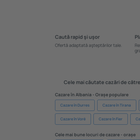
Caută rapid şi uşor
Pl
Ofertă adaptată aşteptărilor tale.
Re
gr
Cele mai căutate cazări de către 
Cazare în Albania - Orașe populare
Cazare în Durres
Cazare în Tirana
Cazare în Vorë
Cazare în Fier
Ca
Cele mai bune locuri de cazare - orașe