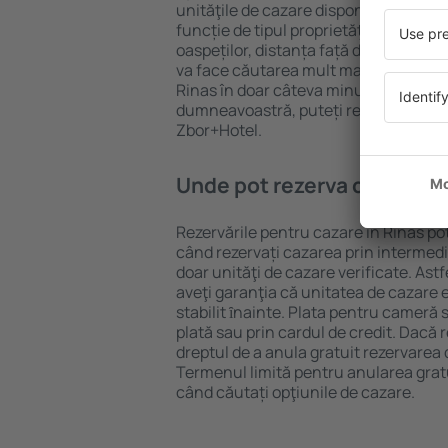
unităţile de cazare disponibile în Rinas
funcție de tipul proprietăţii, numărul 
oaspeților, distanța față de centru și
va face căutarea mult mai ușoară. Ast
Rinas în doar câteva minute. În funcț
dumneavoastră, puteți rezerva doar 
Zbor+Hotel.
Unde pot rezerva cazare în
Rezervările pentru cazare în Rinas pot
când rezervați cazarea prin intermediul
doar unităţi de cazare verificate. Astf
aveţi garanţia că unitatea de cazare 
stabilit ȋnainte. Plata pentru cameră 
plată sau prin cardul de credit. Dacă r
dreptul de a anula gratuit rezervarea 
Termenul limită pentru anularea grat
când căutați opţiunile de cazare.