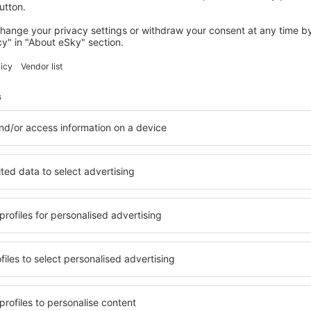
TIRANA
Arté Boutique Hotel
821
€
Tirana, 01 septembrie 2026, 6 nopți
Vedeţi mai multe oferte în Rinas
Rinas – cea mai
e pentru fiecare buget şi
Puteți alege dintr-o ofertă v