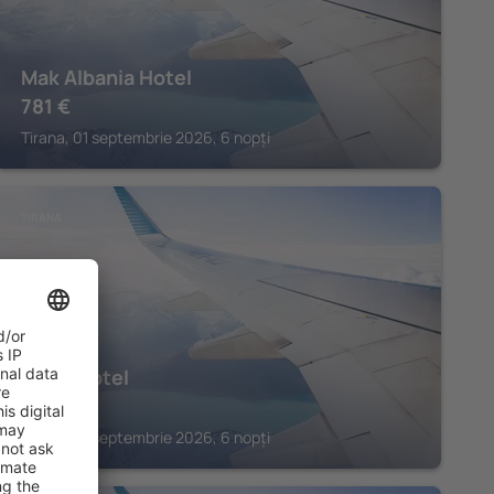
Mak Albania Hotel
781
€
Tirana, 01 septembrie 2026, 6 nopți
TIRANA
Mulaj Hotel
1.145
€
Tirana, 01 septembrie 2026, 6 nopți