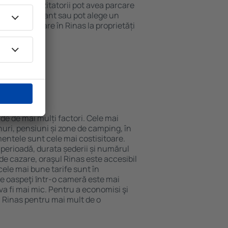
 internet. Vizitatorii pot avea parcare
ă la restaurant sau pot alege un
 rezerva cazare în Rinas la proprietăți
eroport.
n Rinas?
nde de mai mulți factori. Cele mai
nuri, pensiuni și zone de camping, în
mentele sunt cele mai costisitoare.
 perioadă, durata șederii și numărul
de cazare, oraşul Rinas este accesibil
cele mai bune tarife sunt în
e oaspeţi ȋntr-o cameră este mai
va fi mai mic. Pentru a economisi şi
n Rinas pentru mai mult de o