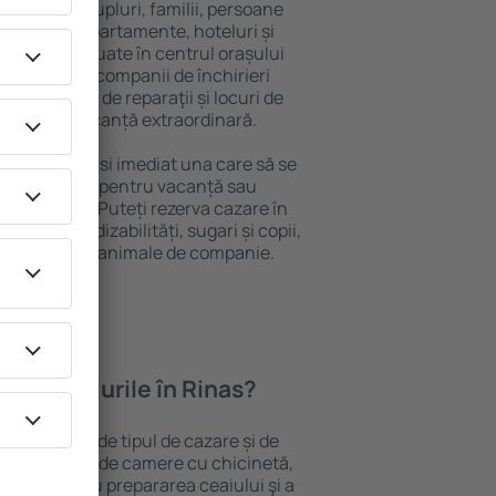
 persoană, cupluri, familii, persoane
i pot sta în apartamente, hoteluri și
e și sunt situate în centrul orașului
ere, inclusiv companii de închirieri
ine, centre de reparaţii și locuri de
antează o vacanță extraordinară.
Rinas, veţi găsi imediat una care să se
e aveți nevoie pentru vacanță sau
nația aleasă. Puteți rezerva cazare în
soanele cu dizabilități, sugari și copii,
ălătoresc cu animale de companie.
oferă hotelurile în Rinas?
 Rinas depind de tipul de cazare și de
pot beneficia de camere cu chicinetă,
ensile pentru prepararea ceaiului şi a