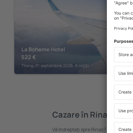
TIRANA
La Boheme Hotel
522
€
Tirana, 01 septembrie 2026, 6 nopți
Cazare în Rinas
Vă ȋndreptaţi spre Rinas? Găsiți cazar