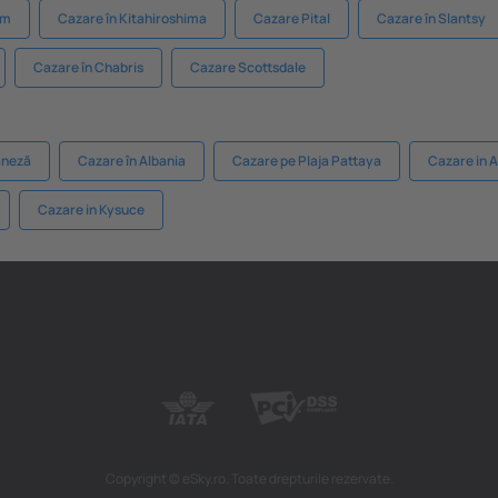
am
Cazare în Kitahiroshima
Cazare Pital
Cazare în Slantsy
Cazare în Chabris
Cazare Scottsdale
aneză
Cazare în Albania
Cazare pe Plaja Pattaya
Cazare in A
Cazare in Kysuce
Copyright © eSky.ro. Toate drepturile rezervate.