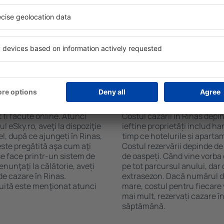
. Filtrarea rezultatelor în
cafelei, prosoape și acces la
de stele, evaluările
gratuită, pot comanda o mas
 opțiunea de anulare gratuită
hotel cu piscină. În plus, pot
fel veți putea găsi cazare în
care oferă transport de la a
ie de nevoile
cazare sau un pachet
 Rinas?
Cât costă cazarea î
 fi făcute online. Atunci
Costul cazării în Rinas depi
 eSky.ro, aveţi la dispoziţie
ieftine proprietăți includ ha
el, după ce ajungeți în Rinas,
timp ce hotelurile și aparta
este pregătită aşa cum aţi
Costul rezervării depinde de
se face printr-un sistem de
de oaspeți. Când vine vorba 
enunţaţi la călătorie, aveți
pe tot parcursul anului, dar 
de cazare în Rinas.
extrasezon. Dacă numărul d
uită este menţionat atunci
mare, costul pentru fiecare 
mai mult, rezervați cazare î
săptămână.