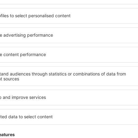
 de proprietăți spațioase,
proprietăți pentru o singură
facilități, precum și de
ȋn vârstă și grupuri. Oaspeţi
le în timpul unui city break.
pensiuni care oferă intimitat
entrul orașului, lângă
Rinas. Facilitățile din apropi
i puțin populare. Acest lucru
auto, transport public, magaz
în funcție de nevoi și de
relaxare sau distracţie, gar
Dacă doriţi cazare de lux în 
me, aveți garanţia că după
potrivească. Veți găsi tot c
fără a fi nevoie să căutaţi un
călătoria de afaceri la desti
 cazare. Rezervaţi cazarea
Rinas cu facilități pentru per
eţi bucura de o călătorie
precum și pentru cei care c
as?
Ce fel de facilităţi 
sind un motor de căutare.
Facilitățile proprietăţilor în
heck-in și check-out. După ce
numărul de stele. Oaspeții 
 de căutare va afișa
balcon, aer condiționat, ust