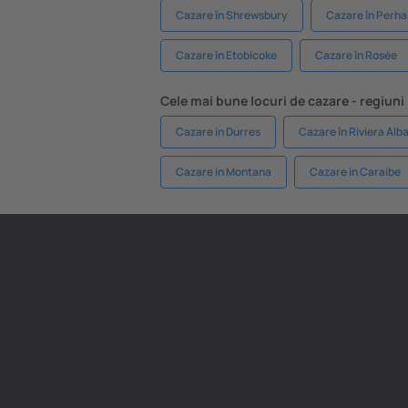
Cazare în Shrewsbury
Cazare în Perh
Cazare în Etobicoke
Cazare în Rosée
Cele mai bune locuri de cazare - regiuni
Cazare in Durres
Cazare în Riviera Alb
Cazare in Montana
Cazare in Caraibe