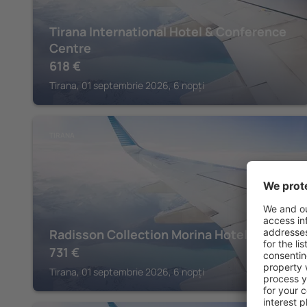
Tirana International Hotel & Conference
Centre
618
€
Tirana, 01 septembrie 2026, 6 nopți
TIRANA
Radisson Collection Morina Hotel, Tirana
731
€
Tirana, 01 septembrie 2026, 6 nopți