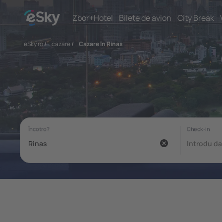
Zbor+Hotel
Bilete de avion
City Break
eSky.ro
/
cazare
/
Cazare în Rinas