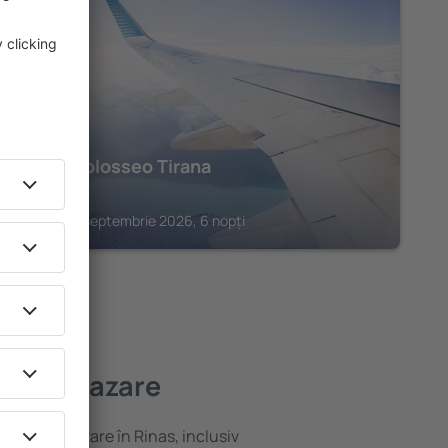
TIRANA
Hotel Colosseo Tirana
709
€
Tirana, 01 septembrie 2026, 6 nopți
 bună cazare
ariată de cazare în Rinas, inclusiv