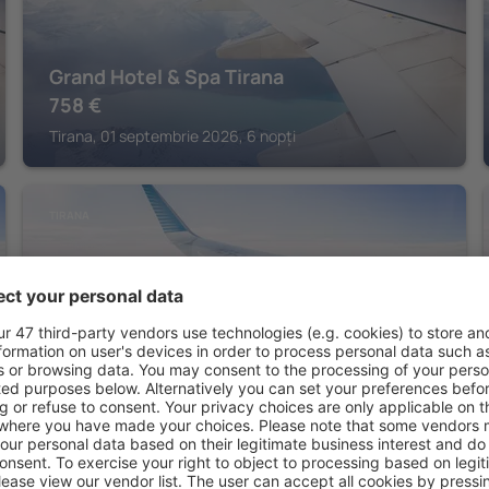
Grand Hotel & Spa Tirana
758
€
Tirana, 01 septembrie 2026, 6 nopți
TIRANA
Hilton Garden Inn Tirana
713
€
Tirana, 01 septembrie 2026, 6 nopți