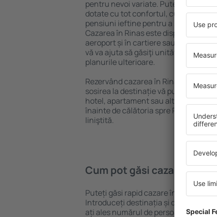
pentru nevoi variate. Puteți beneficia
dotate cu tot confortul, cu numeroase 
pensiuni ieftine pentru a sta câteva zi
Cazarea în Rinas este disponibilă în c
aeroport și în cartiere sau regiuni ma
vă va ajuta să găsiţi unităţi de cazare 
planurile ulterioare.
Rezervând cazarea în Rinas mai devre
sosirea la destinație vă puteţi relaxa, 
hotel, apartament sau altă unitate de
înainte de călătoria spre Rinas și vă v
liniştită.
Cum pot găsi cazare în Rin
Puteți găsi rapid cazare în Rinas folo
Introduceți destinația și datele de c
ați ales numărul de persoane, motorul