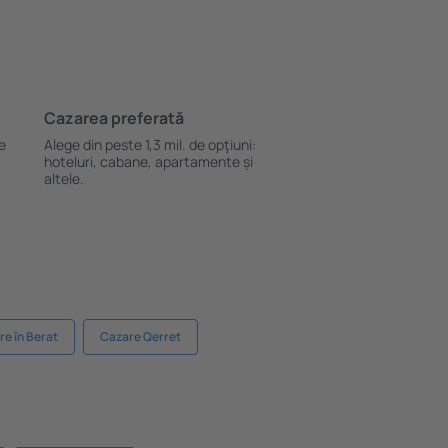
Cazarea preferată
le
Alege din peste 1,3 mil. de opţiuni:
hoteluri, cabane, apartamente și
altele.
e în Berat
Cazare Qerret