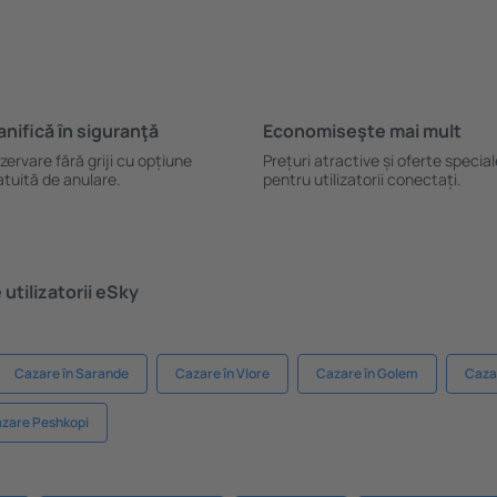
anifică ȋn siguranţă
Economiseşte mai mult
zervare fără griji cu opțiune
Prețuri atractive și oferte specia
atuită de anulare.
pentru utilizatorii conectați.
utilizatorii eSky
Cazare în Sarande
Cazare în Vlore
Cazare în Golem
Cazar
zare Peshkopi