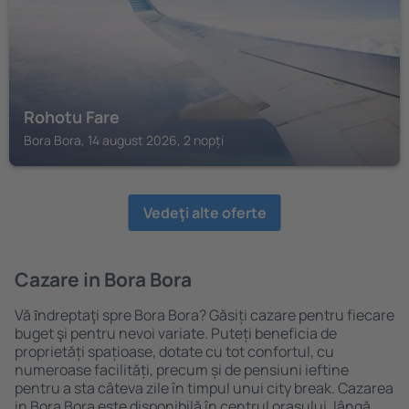
Rohotu Fare
Bora Bora, 14 august 2026, 2 nopți
Vedeţi alte oferte
Cazare in Bora Bora
Vă ȋndreptaţi spre Bora Bora? Găsiți cazare pentru fiecare
buget şi pentru nevoi variate. Puteți beneficia de
proprietăți spațioase, dotate cu tot confortul, cu
numeroase facilități, precum și de pensiuni ieftine
pentru a sta câteva zile în timpul unui city break. Cazarea
in Bora Bora este disponibilă în centrul orașului, lângă