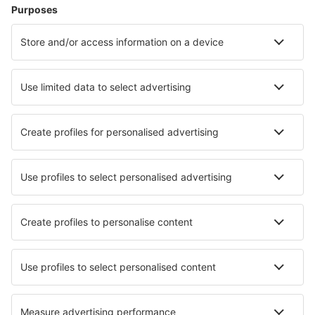
Cazare în Moorea-Maiao
Cazare în Papeete
Cazare în Bora Bora
Cazare în Punaauia
Cazare în Faaa
Cazare în Haapiti
Cazare în Avatoru
Cazare în Vahitahi
Cazare în Motu Araara
Cazare în Vaianae
Cele mai bune locuri de cazare - orașe
Cazare în Cerretto Langhe
Cazare în Goynuk
Cazare în West Salem
Cazare în Nalauwaki
Cazare în Kfar Adumim
Cazare în Arisaig
Cazare în Osthoffen
Cazare în Oakhill