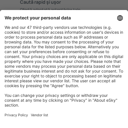
Caută rapid şi uşor
Ofertă adaptată aşteptărilor tale.
Planifică ȋn siguranţă
Rezervare fără griji cu opțiune gratuită de anulare.
Economiseşte mai mult
Prețuri atractive și oferte speciale pentru utilizatorii
conectați.
Cazarea preferată
Alege din peste 1,3 mil. de opţiuni: hoteluri, cabane,
apartamente și altele.
Cele mai căutate cazări de către utilizatorii eSky
Cazare în Polinezia Franceză - Orașe populare