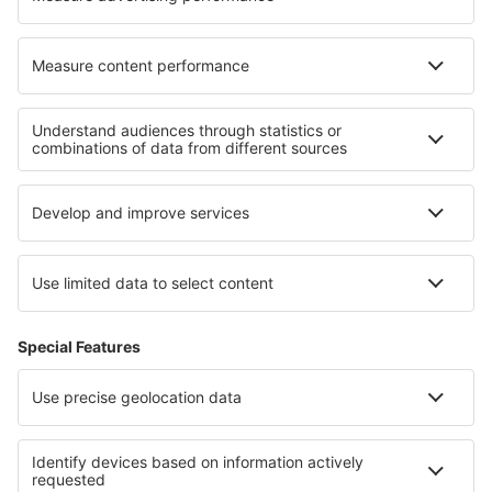
Cazare în Bray-sur-Seine
Cazare în Allerona
Cele mai bune locuri de cazare - regiuni
Cazare in Tahiti
Cazare în Moorea
Cazare in Peninsula Peloponeza
Cazare in Corfu
Cazare in Tracia
Cazare in Voievodatul Pomerania Occidentală
Cazare in Florida