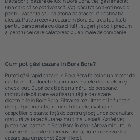
Dacă doriţi cazare de lux in Bora Bora, veţi găsi imediat
una care să se potrivească. Veți găsi tot ce aveți nevoie
pentru vacanță sau călătoria de afaceri la destinația
aleasă. Puteți rezerva cazare in Bora Bora cu facilități
pentru persoanele cu dizabilități, sugari și copii, precum
și pentru cei care călătoresc cu animale de companie.
Cum pot găsi cazare in Bora Bora?
Puteți găsi rapid cazare in Bora Bora folosind un motor de
căutare. Introduceți destinația și datele de check-in și
check-out. După ce ați ales numărul de persoane,
motorul de căutare va afișa unităţile de cazare
disponibile in Bora Bora. Filtrarea rezultatelor în funcție
de tipul proprietăţii, numărul de stele, evaluările
oaspeților, distanța față de centru și opțiunea de anulare
gratuită va face căutarea mult mai ușoară. Astfel veți
putea găsi cazare in Bora Bora în doar câteva minute. În
funcție de nevoile dumneavoastră, puteți rezerva doar
cazare sau un pachet Zbor+Hotel.