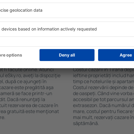
a. Filtrarea rezultatelor în
cafelei, prosoape și acces la
de stele, evaluările
gratuită, pot comanda o mas
 opțiunea de anulare gratuită
hotel cu piscină. În plus, pot
fel veți putea găsi cazare în
care oferă transport de la a
ie de nevoile
cazare sau un pachet
 Tirana?
Cât costă cazarea în
t fi făcute online. Atunci
Costul cazării în Tirana dep
 eSky.ro, aveţi la dispoziţie
ieftine proprietăți includ ha
el, după ce ajungeți în
timp ce hotelurile și aparta
 cazare este pregătită aşa
Costul rezervării depinde de
 cameră se face printr-un
de oaspeți. Când vine vorba 
dit. Dacă renunţaţi la
accesibil pe tot parcursul an
tuit rezervarea de cazare în
extrasezon. Dacă numărul d
rea gratuită este menţionat
mare, costul pentru fiecare 
re.
mai mult, rezervați cazare î
săptămână.