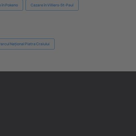
 în Pokeno
Cazare în Villiers-St-Paul
arcul Național Piatra Craiului