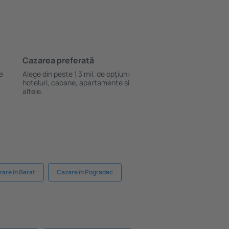
Cazarea preferată
le
Alege din peste 1,3 mil. de opţiuni:
hoteluri, cabane, apartamente și
altele.
are în Berat
Cazare în Pogradec