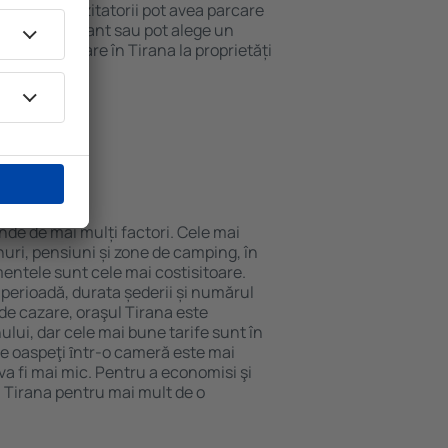
 internet. Vizitatorii pot avea parcare
ă la restaurant sau pot alege un
 rezerva cazare în Tirana la proprietăți
eroport.
 Tirana?
inde de mai mulți factori. Cele mai
nuri, pensiuni și zone de camping, în
mentele sunt cele mai costisitoare.
 perioadă, durata șederii și numărul
de cazare, oraşul Tirana este
ului, dar cele mai bune tarife sunt în
e oaspeţi ȋntr-o cameră este mai
va fi mai mic. Pentru a economisi şi
n Tirana pentru mai mult de o