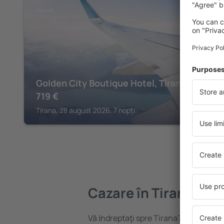
TIRANA
Golden City Boutique Hotel, Tirana
719
€
Tirana, 28 august 2026, 7 nopți
Cazare în Tirana
Vă ȋndreptaţi spre Tirana? Găsiți caza