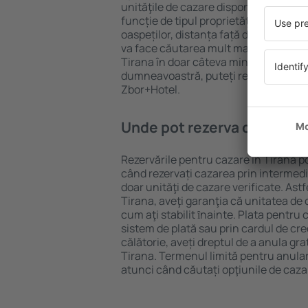
unităţile de cazare disponibile în Tiran
funcție de tipul proprietăţii, numărul 
oaspeților, distanța față de centru și
va face căutarea mult mai ușoară. Ast
Tirana în doar câteva minute. În funcț
dumneavoastră, puteți rezerva doar 
Zbor+Hotel.
Unde pot rezerva cazare în
Rezervările pentru cazare în Tirana po
când rezervați cazarea prin intermediul
doar unităţi de cazare verificate. Astf
Tirana, aveţi garanţia că unitatea de
cum aţi stabilit ȋnainte. Plata pentru
sistem de plată sau prin cardul de cre
călătorie, aveți dreptul de a anula gra
Tirana. Termenul limită pentru anula
atunci când căutați opţiunile de caza