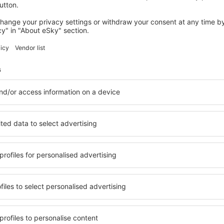
TIRANA
Hotel Elysee
547
€
Tirana, 28 august 2026, 7 nopți
Vedeţi mai multe oferte în Tirana
Tirana – cea ma
re pentru fiecare buget şi
Puteți alege dintr-o ofertă v