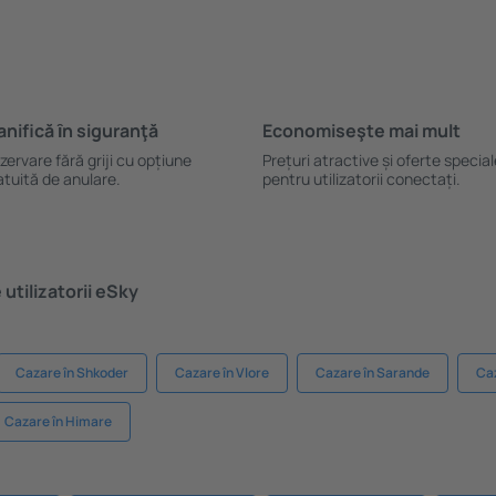
anifică ȋn siguranţă
Economiseşte mai mult
zervare fără griji cu opțiune
Prețuri atractive și oferte specia
atuită de anulare.
pentru utilizatorii conectați.
utilizatorii eSky
Cazare în Shkoder
Cazare în Vlore
Cazare în Sarande
Caz
Cazare în Himare