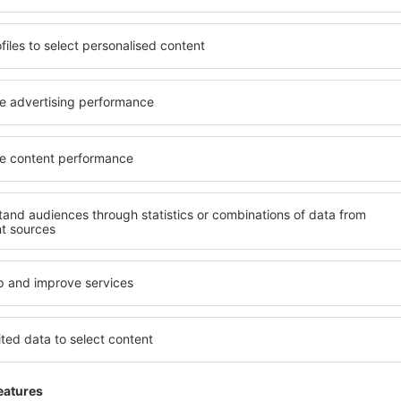
 de proprietăți spațioase,
proprietăți pentru o singură
facilități, precum și de
ȋn vârstă și grupuri. Oaspeţi
le în timpul unui city break.
pensiuni care oferă intimitat
centrul orașului, lângă
Tirana. Facilitățile din aprop
i puțin populare. Acest lucru
auto, transport public, magaz
în funcție de nevoi și de
relaxare sau distracţie, gar
Dacă doriţi cazare de lux în 
eme, aveți garanţia că după
se potrivească. Veți găsi to
fără a fi nevoie să căutaţi un
călătoria de afaceri la desti
 cazare. Rezervaţi cazarea
Tirana cu facilități pentru pe
veţi bucura de o călătorie
copii, precum și pentru cei 
companie.
ana?
Ce fel de facilităţi o
osind un motor de căutare.
Facilitățile proprietăţilor în
heck-in și check-out. După ce
numărul de stele. Oaspeții 
 de căutare va afișa
balcon, aer condiționat, ust