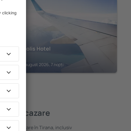
TIRANA
Albanopolis Hotel
528
€
Tirana, 28 august 2026, 7 nopți
i bună cazare
ariată de cazare în Tirana, inclusiv