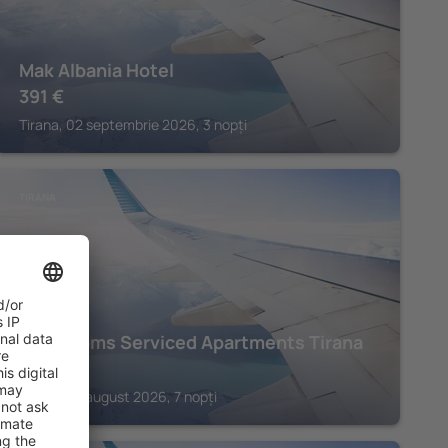
Mak Albania Hotel
391
€
Tirana, 02 septembrie 2026, 3 nopți
TIRANA
The Rooms Serviced Apartments Tirana
607
€
Tirana, 28 august 2026, 7 nopți