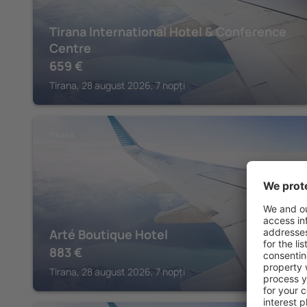
Tirana International Hotel & Conference
Centre
659
€
Tirana, 28 august 2026, 7 nopți
TIRANA
Arté Boutique Hotel
883
€
Tirana, 28 august 2026, 7 nopți