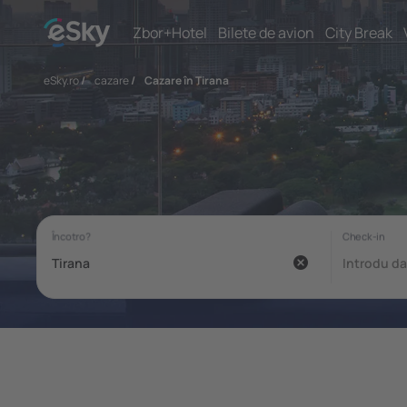
Zbor+Hotel
Bilete de avion
City Break
eSky.ro
/
cazare
/
Cazare în Tirana