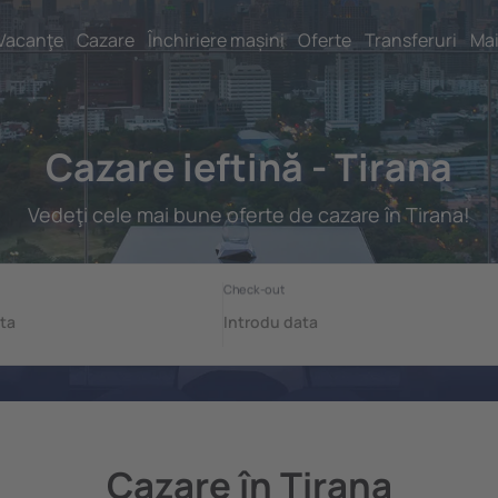
Vacanţe
Cazare
Închiriere mașini
Oferte
Transferuri
Mai
Cazare ieftină - Tirana
Vedeţi cele mai bune oferte de cazare în Tirana!
Cazare în Tirana