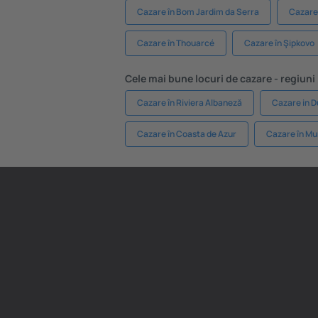
Cazare în Bom Jardim da Serra
Cazare 
Cazare în Thouarcé
Cazare în Şipkovo
Cele mai bune locuri de cazare - regiuni
Cazare în Riviera Albaneză
Cazare in D
Cazare în Coasta de Azur
Cazare în Mu