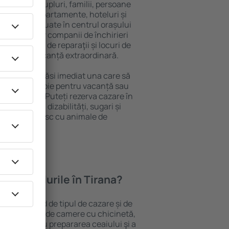
 persoană, cupluri, familii, persoane
i pot sta în apartamente, hoteluri și
e și sunt situate în centrul orașului
iere, inclusiv companii de închirieri
ine, centre de reparaţii și locuri de
antează o vacanță extraordinară.
Tirana, veţi găsi imediat una care să
t ce aveți nevoie pentru vacanță sau
nația aleasă. Puteți rezerva cazare în
rsoanele cu dizabilități, sugari și
care călătoresc cu animale de
feră hotelurile în Tirana?
 Tirana depind de tipul de cazare și de
pot beneficia de camere cu chicinetă,
ensile pentru prepararea ceaiului şi a