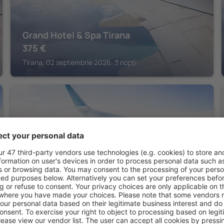
Grand Hotel & Spa Tirana
375
€
Tirana, 02 septembrie 2026, 3 nopți
TIRANA
Hotel Opera
793
€
Tirana, 28 august 2026, 7 nopți