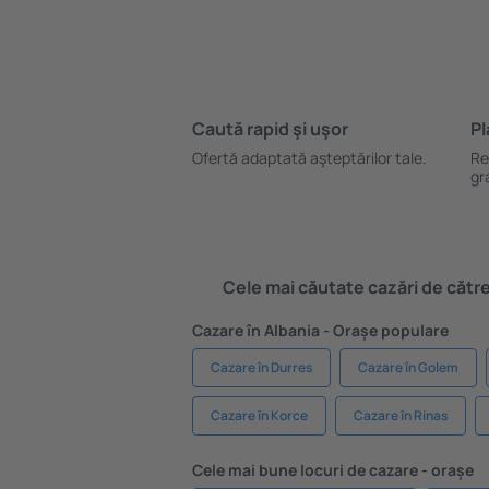
Caută rapid şi uşor
Pl
Ofertă adaptată aşteptărilor tale.
Re
gr
Cele mai căutate cazări de către 
Cazare în Albania - Orașe populare
Cazare în Durres
Cazare în Golem
Cazare în Korce
Cazare în Rinas
Cele mai bune locuri de cazare - orașe