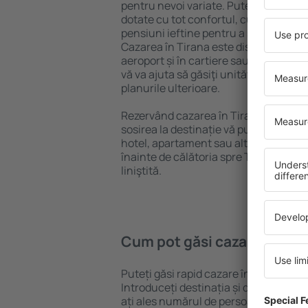
pentru nevoi variate. Puteți beneficia
dotate cu tot confortul, cu numeroase 
pensiuni ieftine pentru a sta câteva zi
Cazarea în Tirana este disponibilă în 
aeroport și în cartiere sau regiuni ma
vă va ajuta să găsiţi unităţi de cazare 
planurile ulterioare.
Rezervând cazarea în Tirana mai devr
sosirea la destinație vă puteţi relaxa, 
hotel, apartament sau altă unitate de
înainte de călătoria spre Tirana și vă 
liniştită.
Cum pot găsi cazare în Tir
Puteți găsi rapid cazare în Tirana fol
Introduceți destinația și datele de c
ați ales numărul de persoane, motorul