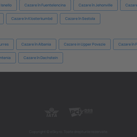
Isnello
Cazare în Fuentelencina
Cazare în Jehonville
Cazare
Cazare în Klosterkumbd
Cazare în Sestola
urres
Cazare în Albania
Cazare in Upper Povazie
Cazare în P
ntenia
Cazare în Dachstein
Copyright © eSky.ro. Toate drepturile rezervate.